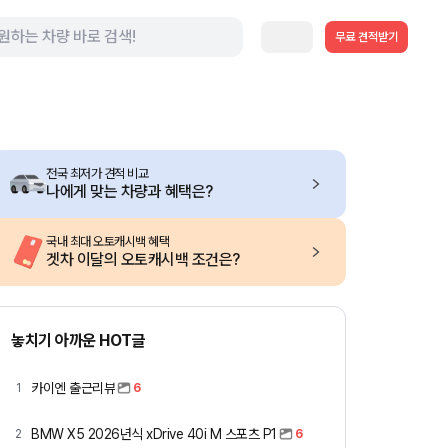
무료 견적받기
전국 최저가 견적 비교
나에게 맞는 차량과 혜택은?
국내 최대 오토캐시백 혜택
겟차 이달의 오토캐시백 조건은?
놓치기 아까운 HOT글
카이엔 출근리뷰
1
6
BMW X5 2026년식 xDrive 40i M 스포츠 P1
2
6