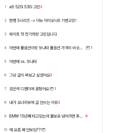
a6 520i 530i 고민
1
2
현행 5시리즈 -> 더뉴 아이오닉6 기변고민
2
1
와이프 첫 전기차량 고민입니다
3
아반떼 풀옵션이랑 쏘나타 풀옵션 가격이 비슷하네요
4
1
아반떼 vs. 쏘나타
5
그냥 글이 써보고 싶었어요
6
3
검은색 디펜더에 꽂혔어요
7
1
내가 오너리뷰에 글 안쓰는 이유
8
2
BMW 15년째 타고있는데 볼보로 넘어가면 후회할까요 ?
9
6
애 요즘 왜 안보임??
10