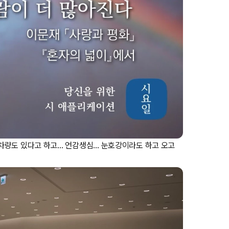
차량도 있다고 하고… 언감생심… 눈호강이라도 하고 오고