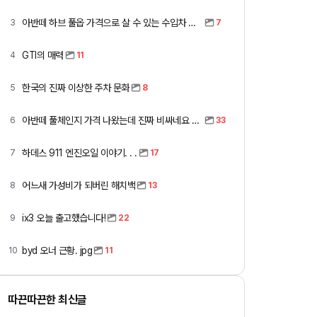
아반떼 하브 풀옵 가격으로 살 수 있는 수입차 모아봤습니다 (중고 포함)
3
7
GTI의 매력
4
11
한국의 진짜 이상한 주차 문화
5
8
아반떼 풀체인지 가격 나왔는데 진짜 비싸네요 ㅎㅎ
6
33
하데스 911 엔진오일 이야기. . .
7
17
어느새 가성비가 되버린 해치백
8
13
ix3 오늘 출고했습니다!
9
22
byd 오너 근황. jpg
10
11
따끈따끈한 최신글