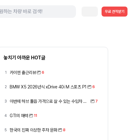
무료 견적받기
놓치기 아까운 HOT글
카이엔 출근리뷰
1
6
BMW X5 2026년식 xDrive 40i M 스포츠 P1
2
6
아반떼 하브 풀옵 가격으로 살 수 있는 수입차 모아봤습니다 (중고 포함)
3
7
GTI의 매력
4
11
한국의 진짜 이상한 주차 문화
5
8