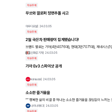
자유주제
무쏘와 갤로퍼 정면추돌 사고
아우디오널
24.03.05
자유주제
2월 국산차 판매량이 집계됐습니다!
브랜드 별로는 기아(4만4076대), 현대(3만7071대), 제네시스(1만5
노코리아(1807대) 순입니다. 차종별로는 쏘렌토와 카니발, 스
신화섭 기자
24.03.05
자유주제
기아 Ev3 스파이샷 공개
koraussi
24.03.05
자유주제
소소한 즐거움을
나리나라63
24.03.05
자유주제