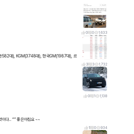
0
0
1,633
82대), KGM(3748대), 한국GM(1987대), 르
3
3
1,732
0
1
1,138
“” 행복한 삶의 비결 중 하나는 소소한 즐거움을 끊임없이 느끼는 것이다.. “” 좋은아침요 ~~
1
0
934