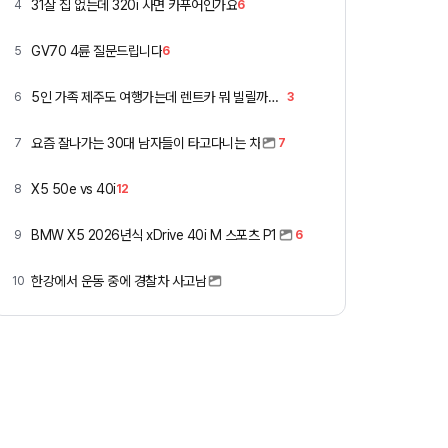
31살 집 없는데 320i 사면 카푸어인가요
4
6
GV70 4륜 질문드립니다
5
6
5인 가족 제주도 여행가는데 렌트카 뭐 빌릴까요 ㅎ
6
3
요즘 잘나가는 30대 남자들이 타고다니는 차
7
7
X5 50e vs 40i
8
12
BMW X5 2026년식 xDrive 40i M 스포츠 P1
9
6
한강에서 운동 중에 경찰차 사고남
10