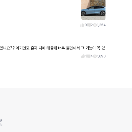
0
2
1,354
 있나요?? 아기안고 혼자 차에 태울때 너무 불편해서 그 기능이 꼭 있
1
4
1,690
동용
kr