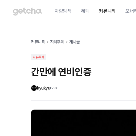
차량탐색
혜택
커뮤니티
오너
커뮤니티
자유주제
게시글
자유주제
간만에 연비인증
kyukyu
Lv
36