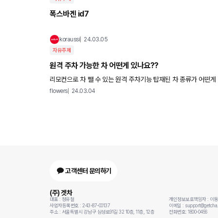
폭스바겐 id7
koraussi
24.03.05
자유주제
원격 주차 가능한 차 어떤게 있나요??
리모컨으로 차 뺄 수 있는 원격 주차기능 탑재된 차 종류가 어떤게
었으면 좋겠어요 국산 차 말고 외제차 중에서도 있나요?? 아이랑
flowers
24.03.04
고객센터 문의하기
(주) 겟차
대표 : 정유철
개인정보보호책임자 : 이
사업자등록번호 : 243-87-00137
이메일 : support@getcha.
주소 : 서울특별시 강남구 삼성로91길 32 10층, 11층, 12층
전화번호: 1800-0456