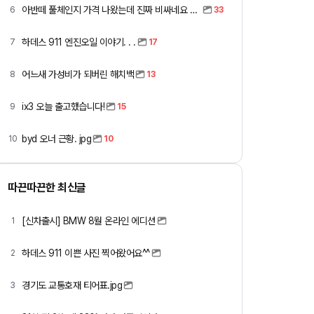
아반떼 풀체인지 가격 나왔는데 진짜 비싸네요 ㅎㅎ
6
33
하데스 911 엔진오일 이야기. . .
7
17
어느새 가성비가 되버린 해치백
8
13
ix3 오늘 출고했습니다!
9
15
byd 오너 근황. jpg
10
10
따끈따끈한 최신글
[신차출시] BMW 8월 온라인 에디션
1
하데스 911 이쁜 사진 찍어왔어요^^
2
경기도 교통호재 티어표.jpg
3