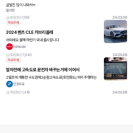
글발진 많이 나와서ㅠ
릴리향
0
1
1,195
24.03.06
자유주제
2024 벤츠 CLE 카브리올레
어떠세요 올해 하반기 국내 출시랍니다
koraussi
5
6
1,640
24.03.06
자유주제
얼마전에 고속도로 운전자 바꾸는거에 이어서
2월초에 개통한 수도권제2순환고속도로(포천화도) 에서 주행하는
데 고속도로 ic 지나는데 k5차량이 후진하네요;; 블박영상 올리고싶
민초우유
지만 차 박을까봐 욕을 많이해서... 별별 사람들 진짜 많네요...
1
5
1,416
24.03.06