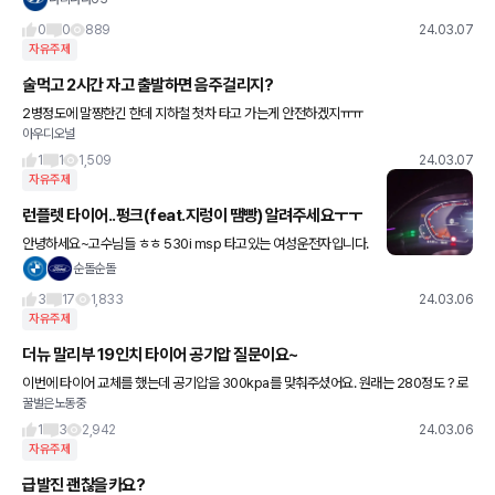
0
0
889
24.03.07
자유주제
술먹고 2시간 자고 출발하면 음주걸리지?
2병정도에 말짱한긴 한데 지하철 첫차 타고 가는게 안전하겠지ㅠㅠ
아우디오널
1
1
1,509
24.03.07
자유주제
런플렛 타이어..펑크(feat.지렁이 땜빵) 알려주세요ㅜㅜ
안녕하세요~고수님들 ㅎㅎ 530i msp 타고있는 여성운전자입니다.
주변에 물어볼 곳이 없어서 한번씩 게시판에 문의 드립니다. 이번에
순돌순돌
도 도와주세요~ 다름이 아니라 한달 전부터 타이어 공기압이 한
3
17
1,833
24.03.06
자유주제
더뉴 말리부 19인치 타이어 공기압 질문이요~
이번에 타이어 교체를 했는데 공기압을 300kpa를 맞춰주셨어요. 원래는 280정도 ? 로
꿀벌은노동중
기억합니다~ 적정공기압은 얼마가 적당할까요? 그냥 타도 상관없나요?
1
3
2,942
24.03.06
자유주제
급발진 괜찮을카요?