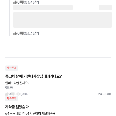
0
0
답글 달기
0
0
답글 달기
자유주제
중고차 살 때 카센터사장님 데려가나요?
얼마드리면 될까요?
릴리향
0
0
1,084
24.03.08
자유주제
계약금 걸었슴다
q4 ㅋㅋ 내일은 id4 시승하러 가보려구용