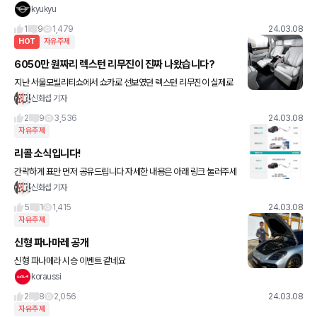
kyukyu
1
9
1,479
24.03.08
HOT
자유주제
6050만 원짜리 렉스턴 리무진이 진짜 나왔습니다?
지난 서울모빌리티쇼에서 쇼카로 선보였던 렉스턴 리무진이 실제로
출시됐습니다 의자도 고급스럽고, 디스플레이도 좋고 한데... 가격이
신화섭 기자
6050만 원입니다 리무진인만큼 쇼크업소버와 스프링을 개선해
2
9
3,536
24.03.08
자유주제
리콜 소식입니다!
간략하게 표만 먼저 공유드립니다 자세한 내용은 아래 링크 눌러주세
요 :)
신화섭 기자
5
1
1,415
24.03.08
자유주제
신형 파나마레 공개
신형 파나메라 시승 이벤트 같네요
koraussi
2
8
2,056
24.03.08
자유주제