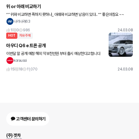
위 or 아래 비교하기
“” 위와 비교하면 족하지 못하나,, 아래와 비교하면 남음이 있다.. “” 좋은아침요 ~~
나리나라63
1
0
986
24.03.08
HOT
자유주제
아우디 Q6 e 트론 공개
이번달 말 공개 예정 해외 약 8천만원 부터 출시 예상한다고합니다
koraussi
15
18
11,070
24.03.08
고객센터 문의하기
(주) 겟차