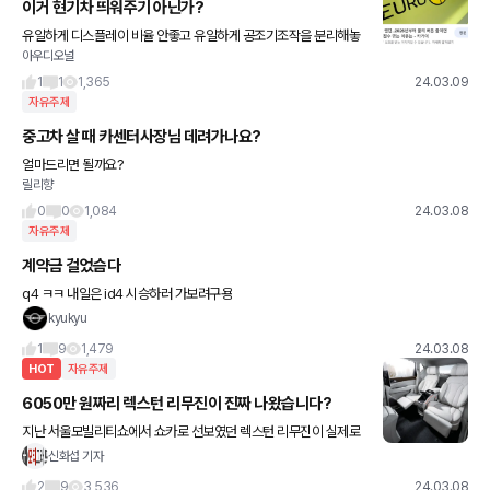
이거 현기차 띄워주기 아닌가?
유일하게 디스플레이 비율 안좋고 유일하게 공조기조작을 분리해놓
아우디오널
는
1
1
1,365
24.03.09
자유주제
중고차 살 때 카센터사장님 데려가나요?
얼마드리면 될까요?
릴리향
0
0
1,084
24.03.08
자유주제
계약금 걸었슴다
q4 ㅋㅋ 내일은 id4 시승하러 가보려구용
kyukyu
1
9
1,479
24.03.08
HOT
자유주제
6050만 원짜리 렉스턴 리무진이 진짜 나왔습니다?
지난 서울모빌리티쇼에서 쇼카로 선보였던 렉스턴 리무진이 실제로
출시됐습니다 의자도 고급스럽고, 디스플레이도 좋고 한데... 가격이
신화섭 기자
6050만 원입니다 리무진인만큼 쇼크업소버와 스프링을 개선해
2
9
3,536
24.03.08