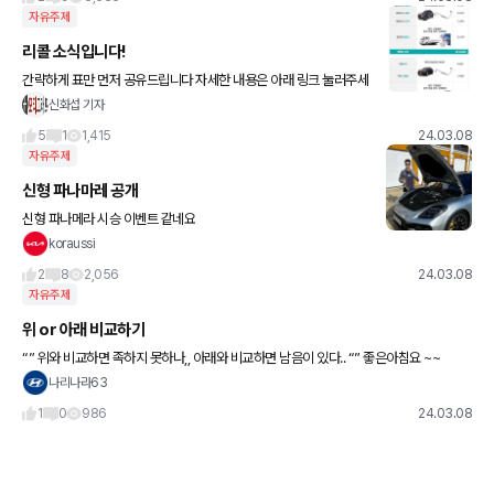
자유주제
리콜 소식입니다!
간략하게 표만 먼저 공유드립니다 자세한 내용은 아래 링크 눌러주세
요 :)
신화섭 기자
5
1
1,415
24.03.08
자유주제
신형 파나마레 공개
신형 파나메라 시승 이벤트 같네요
koraussi
2
8
2,056
24.03.08
자유주제
위 or 아래 비교하기
“” 위와 비교하면 족하지 못하나,, 아래와 비교하면 남음이 있다.. “” 좋은아침요 ~~
나리나라63
1
0
986
24.03.08