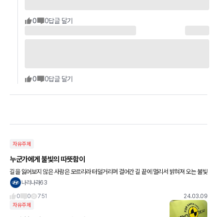
0
0
답글 달기
0
0
답글 달기
자유주제
누군가에게 불빛의 따뜻함이
길을 잃어보지 않은 사람은 모르리라 터덜거리며 걸어간 길 끝에 멀리서 밝혀져 오는 불빛
의 따뜻함을 막무가내의 어둠 속에서 누군가 맞잡을 손이 있다는 것이 인간에 대한 얼마나
나리나라63
새로운 발견인지 산속
0
0
751
24.03.09
자유주제