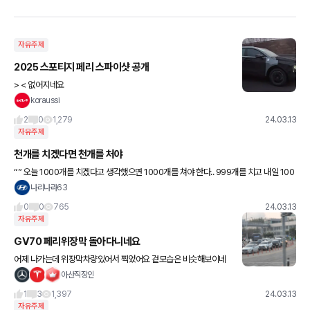
자유주제
2025 스포티지 페리 스파이샷 공개
> < 없어지네요
koraussi
2
0
1,279
24.03.13
자유주제
천개를 치겠다면 천개를 처야
“” 오늘 1000개를 치겠다고 생각했으면 1000개를 쳐야 한다.. 999개를 치고 내일 100
1개를 치겠다고 마음먹는 순간 성공할 생각은 말아야 한다.. “” - 최경주 좋은아침요 ~~
나리나라63
0
0
765
24.03.13
자유주제
GV70 페리위장막 돌아다니네요
어제 나가는데 위장막차량있어서 찍었어요 겉모습은 비슷해보이네
요
아산직장인
1
3
1,397
24.03.13
자유주제