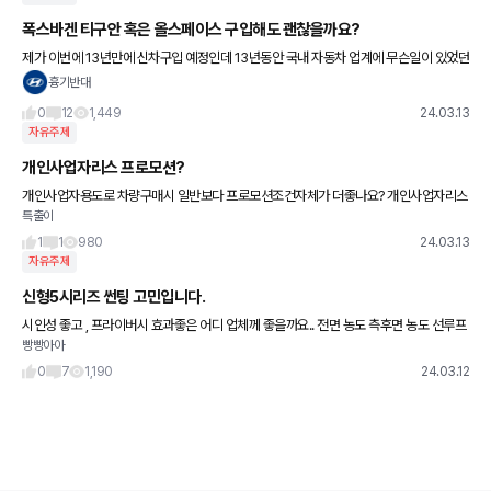
폭스바겐 티구안 혹은 올스페이스 구입해도 괜찮을까요?
제가 이번에 13년만에 신차구입 예정인데 13년동안 국내 자동차 업계에 무슨일이 있었던
건지 수입차 못지않은 가격과 뉴스와 인터넷 기사 등으로 접한 자국민을 호구로 아는 무책
흉기반대
임한 대응에 가성비 수입차
0
12
1,449
24.03.13
자유주제
개인사업자리스 프로모션?
개인사업자용도로 차량구매시 일반보다 프로모션조건자체가 더좋나요? 개인사업자리스
특출이
에 대한 장점이나 절차에대해서는 잘알고 있습니다
1
1
980
24.03.13
자유주제
신형5시리즈 썬팅 고민입니다.
시인성 좋고 , 프라이버시 효과좋은 어디 업체께 좋을까요.. 전면 농도 측후면 농도 선루프
빵빵아아
농도 다들 어떻게 진행 하시는지 궁금합니다.
0
7
1,190
24.03.12