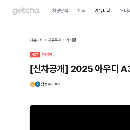
차량탐색
혜택
커뮤니티
오너
커뮤니티
자유주제
게시글
HOT
자유주제
[신차공개] 2025 아우디 
정형돈
Lv
101