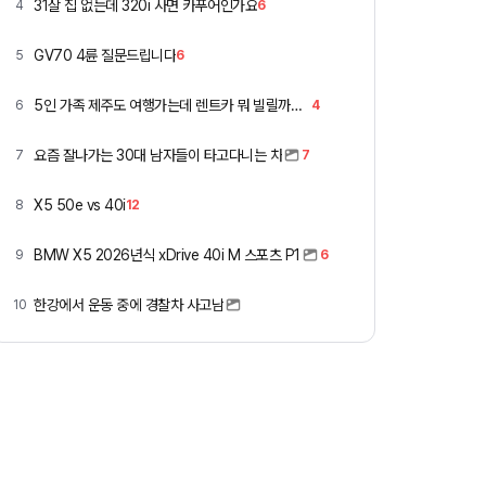
31살 집 없는데 320i 사면 카푸어인가요
4
6
GV70 4륜 질문드립니다
5
6
5인 가족 제주도 여행가는데 렌트카 뭐 빌릴까요 ㅎ
6
4
요즘 잘나가는 30대 남자들이 타고다니는 차
7
7
X5 50e vs 40i
8
12
BMW X5 2026년식 xDrive 40i M 스포츠 P1
9
6
한강에서 운동 중에 경찰차 사고남
10