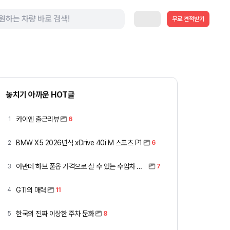
무료 견적받기
놓치기 아까운 HOT글
카이엔 출근리뷰
1
6
BMW X5 2026년식 xDrive 40i M 스포츠 P1
2
6
아반떼 하브 풀옵 가격으로 살 수 있는 수입차 모아봤습니다 (중고 포함)
3
7
GTI의 매력
4
11
한국의 진짜 이상한 주차 문화
5
8