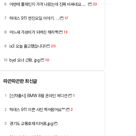
아반떼 풀체인지 가격 나왔는데 진짜 비싸네요 ㅎㅎ
6
33
하데스 911 엔진오일 이야기. . .
7
17
어느새 가성비가 되버린 해치백
8
13
ix3 오늘 출고했습니다!
9
20
byd 오너 근황. jpg
10
10
따끈따끈한 최신글
[신차출시] BMW 8월 온라인 에디션
1
1
하데스 911 이쁜 사진 찍어왔어요^^
2
2
경기도 교통호재 티어표.jpg
3