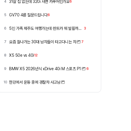
31살 집 없는데 320i 사면 카푸어인가요
4
6
GV70 4륜 질문드립니다
5
6
5인 가족 제주도 여행가는데 렌트카 뭐 빌릴까요 ㅎ
6
3
요즘 잘나가는 30대 남자들이 타고다니는 차
7
7
X5 50e vs 40i
8
12
BMW X5 2026년식 xDrive 40i M 스포츠 P1
9
6
한강에서 운동 중에 경찰차 사고남
10