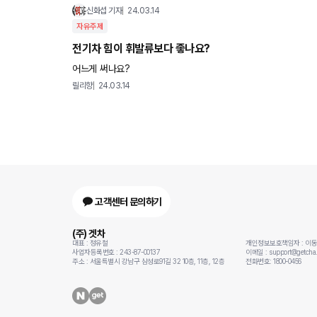
전한 3박스 형태였던 K3와 달리, K5처럼 패스트백 스타일로 거
신화섭 기자
24.03.14
자유주제
전기차 힘이 휘발류보다 좋나요?
어느게 써나요?
릴리향
24.03.14
고객센터 문의하기
(주) 겟차
대표 : 정유철
개인정보보호책임자 : 이
사업자등록번호 : 243-87-00137
이메일 : support@getcha.
주소 : 서울특별시 강남구 삼성로91길 32 10층, 11층, 12층
전화번호: 1800-0456