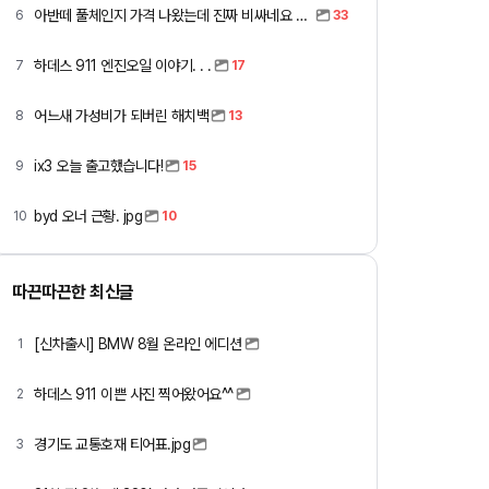
아반떼 풀체인지 가격 나왔는데 진짜 비싸네요 ㅎㅎ
6
33
하데스 911 엔진오일 이야기. . .
7
17
어느새 가성비가 되버린 해치백
8
13
ix3 오늘 출고했습니다!
9
15
byd 오너 근황. jpg
10
10
따끈따끈한 최신글
[신차출시] BMW 8월 온라인 에디션
1
하데스 911 이쁜 사진 찍어왔어요^^
2
경기도 교통호재 티어표.jpg
3