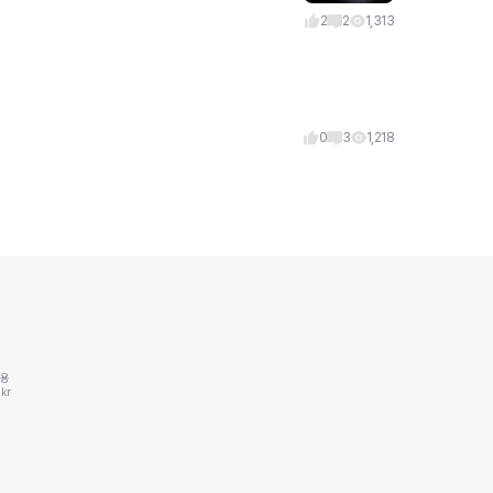
듭났습니
2
2
1,313
0
3
1,218
동용
kr