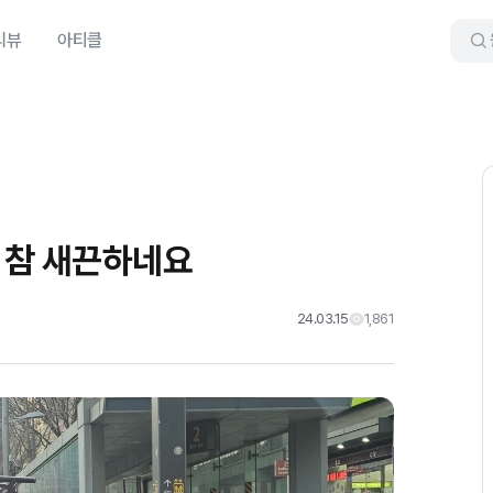
리뷰
아티클
 참 새끈하네요
24.03.15
1,861