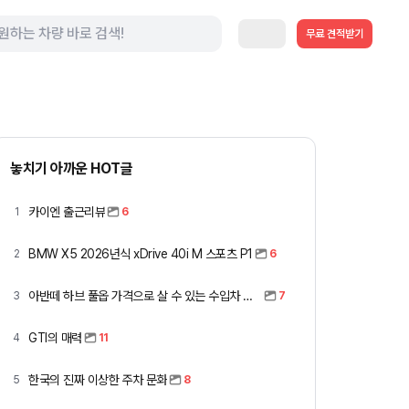
무료 견적받기
놓치기 아까운 HOT글
카이엔 출근리뷰
1
6
BMW X5 2026년식 xDrive 40i M 스포츠 P1
2
6
아반떼 하브 풀옵 가격으로 살 수 있는 수입차 모아봤습니다 (중고 포함)
3
7
GTI의 매력
4
11
한국의 진짜 이상한 주차 문화
5
8