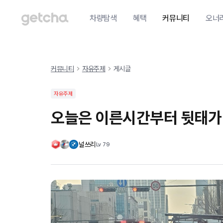
차량탐색
혜택
커뮤니티
오너
커뮤니티
자유주제
게시글
자유주제
오늘은 이른시간부터 뒷태가
널쓰리
Lv
79