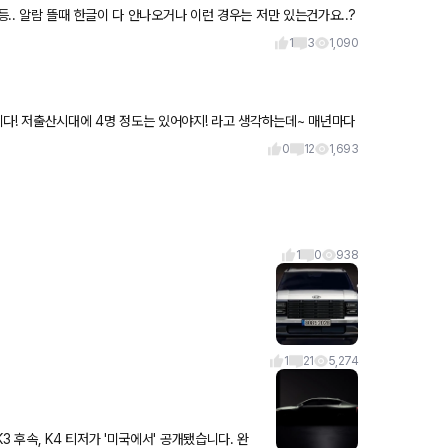
.. 알람 뜰때 한글이 다 안나오거나 이런 경우는 저만 있는건가요..?
1
3
1,090
 매년마다
0
12
1,693
1
0
938
1
21
5,274