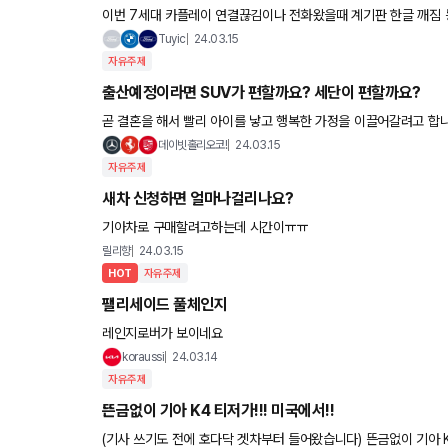
이번 7세대 카플레이 연결끊김이나 전화왔을때 계기판 한글 깨짐 등
Tuyic
24.03.15
자유주제
출산예정이라면 SUV가 편할까요? 세단이 편할까요?
곧 결혼을 해서 빨리 아이를 낳고 행복한 가정을 이끌어갈려고 합니다! 저출산시대에 4명 정도는 있어야지! 라고 생각하는데~
출산하진 않을테니, 둘째까지 연년생으로 출산한다고 계획하고 2
데이빗홀리오코!
24.03.15
자유주제
새차 신청하면 얼마나걸리나요?
기아차로 구매할려고하는데 시간이ㅠㅠ
릴리향
24.03.15
HOT
자유주제
팰리세이드 풀체인지
레인지로버가 보이네요
koraussi
24.03.14
자유주제
뜬금없이 기아 K4 티저가!!! 미국에서!!
(기사 쓰기도 전에 호다닥 겟차부터 들어왔습니다) 뜬금없이 기아 K3 후속, K4 티저가 '미국에서' 공개됐습니다. 완