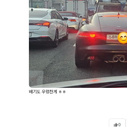
배기도 우렁찬게 ㅎㅎ
0