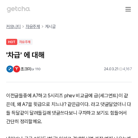
커뮤니티
자유주제
게시글
HOT
자유주제
'차급' 에 대해
초크미
24.03.21
4,167
Lv
110
이전글들중에 A7하고 5시리즈 phev 비교글에 급(세그먼트)이 같
은데, 왜 A7을 윗급으로 치느냐? 같은급이다. 라고 댓글달았더니 다
들 득달같이 달려들길래 댓글쓰다보니 구차하고 보기도 힘들어서
간단히 정리할께요.