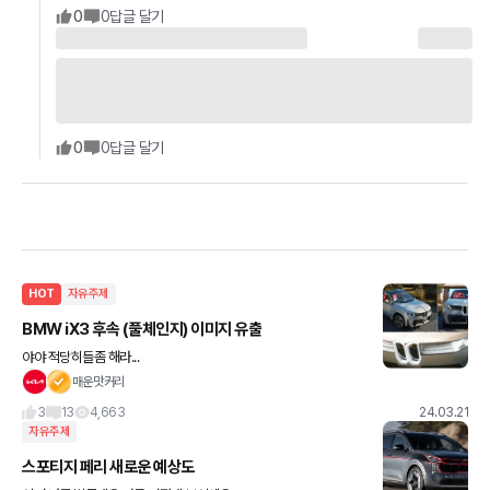
0
0
답글 달기
0
0
답글 달기
HOT
자유주제
BMW iX3 후속 (풀체인지) 이미지 유출
야야 적당히들좀 해라...
매운맛커리
3
13
4,663
24.03.21
자유주제
스포티지 페리 새로운 예상도