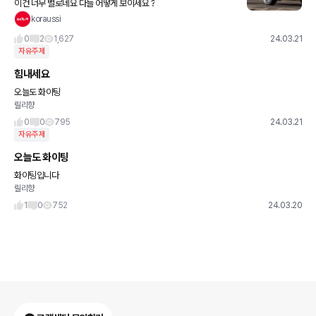
이건 너무 별로네요 다들 어떻게 보이세요 ?
koraussi
0
2
1,627
24.03.21
자유주제
힘내세요
오늘도 화이팅
릴리향
0
0
795
24.03.21
자유주제
오늘도 화이팅
화이팅입니다
릴리향
1
0
752
24.03.20