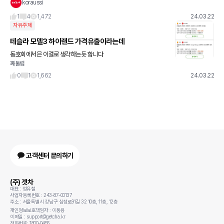
이겠죠 ?
koraussi
1
4
1,472
24.03.22
자유주제
테슬라 모델3 하이랜드 가격유출이라는데
동호회에서믄 이걸로 생각하는듯 합니다
째둘럽
0
1
1,662
24.03.22
고객센터 문의하기
(주) 겟차
대표 : 정유철
사업자등록번호 : 243-87-00137
주소 : 서울특별시 강남구 삼성로91길 32 10층, 11층, 12층
개인정보보호책임자 : 이동용
이메일 : support@getcha.kr
전화번호: 1800-0456