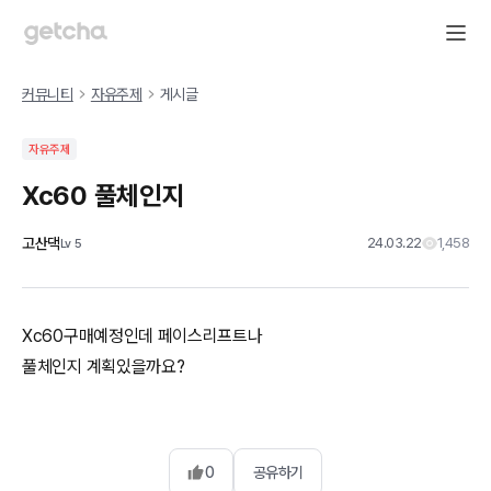
커뮤니티
자유주제
게시글
자유주제
Xc60 풀체인지
고산댁
24.03.22
1,458
Lv
5
Xc60구매예정인데 페이스리프트나
풀체인지 계획있을까요?
0
공유하기