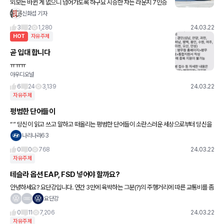
외모는 바뀐 게 없으니 넘어가도록 하구요 시승한 차는 라운지 7인승
풀 옵션이었습니다 차가 무거운 만큼 확실히 기존 1.6 터보 하이브리
신화섭 기자
드 모델보다 엔진이 자주 돌고, 낮은 기어단수를 오래 물고
3
2
1,280
24.03.22
HOT
자유주제
곧 입대 합니다
ㅠㅠㅠ
아우디오널
6
24
3,139
24.03.22
자유주제
평범한 단어들이
“” 당신이 읽고 쓰고 말하고 떠올리는 평범한 단어들이 소란스러운 세상으로부터 당신을
지켜줄지 모릅니다.. “” - 보편의단어 (이기주) 좋은아침요 ~~
나리나라63
0
0
768
24.03.22
자유주제
테슬라 옵션 EAP, FSD 넣어야 할까요?
안녕하세요? 요단강입니다. 연간 3만에 육박하는 그분(?)의 주행거리에 따른 교통비를 좀
줄여보고자 모델3 하이랜드를 고려중입니다. 휠이나 색상 옵션은 그려려니 하겠는데 EA
요단강
P, FSD 는
0
11
7,206
24.03.22
자유주제