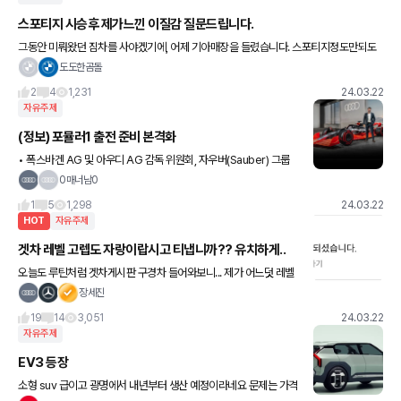
스포티지 시승후 제가느낀 이질감 질문드립니다.
그동안 미뤄왔던 짐차를 사야겠기에, 어제 기아매장을 들렸습니다. 스포티지정도만되도
충분하겠다싶어 마침 차가있어 시승을 했더랬죠. 하이브리드는 아니었습니다. 출발을하
도도한곰돌
려고 동그라미 기어 그걸 돌
2
4
1,231
24.03.22
자유주제
(정보) 포뮬러1 출전 준비 본격화
• 폭스바겐 AG 및 아우디 AG 감독 위원회, 자우버(Sauber) 그룹
인수 결정 • 올리버 호프만(Oliver Hoffmann) CTO, 자우버 그룹
0매너남0
이사회 의장으로 포뮬러1(F1) 프로젝트
1
5
1,298
24.03.22
HOT
자유주제
겟차 레벨 고렙도 자랑이랍시고 티냅니까?? 유치하게..
오늘도 루틴처럼 겟차게시판 구경차 들어와보니... 제가 어느덧 레벨
105에 올라갔다고 메세지가 왔네요. ㅋ 일단 저는 조금 자랑(?)스럽
장세진
긴 합니다 ㅋ 그러다 보니 (만)나이 49에 이런 어그로 제
19
14
3,051
24.03.22
자유주제
EV3 등장
소형 suv 급이고 광명에서 내년부터 생산 예정이라네요 문제는 가격