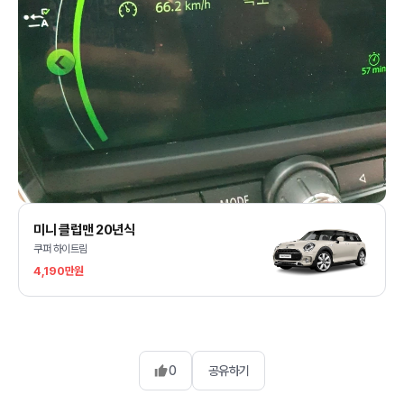
미니 클럽맨 20년식
쿠퍼 하이트림
4,190만원
0
공유하기