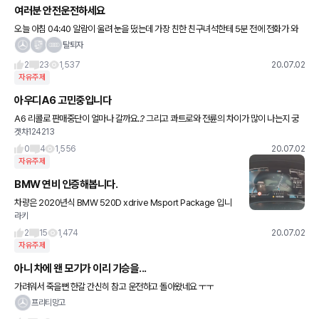
여러분 안전운전하세요
오늘 아침 04:40 알람이 울려 눈을 떴는데 가장 친한 친구녀석한테 5분 전에 전화가 와
있더군요 (아이폰 수면모드라 자동으로 안받아져서 몰랏음) 인나서 양치하러 가며 전화했
탈퇴자
더니 친구놈 아버지
2
23
1,537
20.07.02
자유주제
아우디A6 고민중입니다
A6 리콜로 판매중단이 얼마나 갈까요..? 그리고 콰트로와 전륜의 차이가 많이 나는지 궁
겟차124213
금하네요
0
4
1,556
20.07.02
자유주제
BMW 연비 인증해봅니다.
차량은 2020년식 BMW 520D xdrive Msport Package 입니
라키
다. 저는 여기가 한계네요. 일반적인 저의 주행습관에서는 18킬로인
데, 나름 정속주행한다고 해보니 22킬로 까지는 나오
2
15
1,474
20.07.02
자유주제
아니 차에 왠 모기가 이리 기승을...
가려워서 죽을뻔 한갈 간신히 참고 운전하고 돌아왔네요 ㅜㅜ
프리티망고