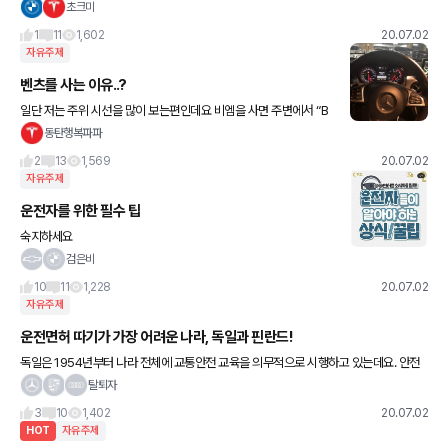
아니죠? 수정필요해보여요~
초크미
1
11
1,602
20.07.02
자유주제
벤츠를 사는 이유..?
일단 저는 주위 시선을 많이 보는편인데요 비엠을 사면 주변에서 “B
MW 불나는 차 아니야?” “벤츠 사지..” “이건 불 안나..? ” 에 대하여
동탄행복파파
일일히 해명하고 이 차가 벤츠와 아우디와 비교했
2
13
1,569
20.07.02
자유주제
운전자를 위한 필수 팁
숙지하세요
검은비
10
11
1,228
20.07.02
자유주제
운전면허 따기가 가장 어려운 나라, 독일과 핀란드!
독일은 1954년부터 나라 전체에 교통안전 교육을 의무적으로 시행하고 있는데요. 안전
에 대한 국민의식이 높은 만큼 면허 취득이 가장 어렵기로 유명합니다. 운전면허시험은 학
탈퇴자
과교육 ▶ 필기시험 ▶ 실기
3
10
1,402
20.07.02
HOT
자유주제