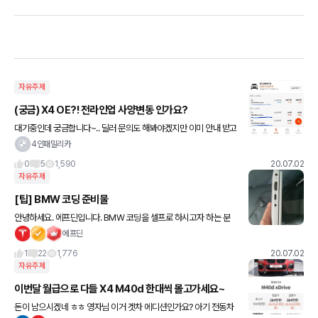
자유주제
(궁금) X4 OE?! 전라인업 사양변동 인가요?
대기중인데 궁금합니다~.. 딜러 문의도 해봐야겠지만 이미 안내 받고
내용 아시는 분 좀 알려주세용
4인패밀리카
0
5
1,590
20.07.02
자유주제
[팁] BMW 코딩 준비물
안녕하세요. 에프딘입니다. BMW 코딩을 셀프로 하시고자 하는 분
이 있으실까봐 글을 적습니다. 저도 코린이라 정확한 정보가 아닐 수
에프딘
있으니 잘 아시는분이 계시다면 리플 부탁드립니다^^ - 코
1
22
1,776
20.07.02
자유주제
이번달 월급으로 다들 X4 M40d 한대씩 몰고가세요~
돈이 남으시겠네 ㅎㅎ 영자님 이거 겟차 에디션인가요? 아기 전동차