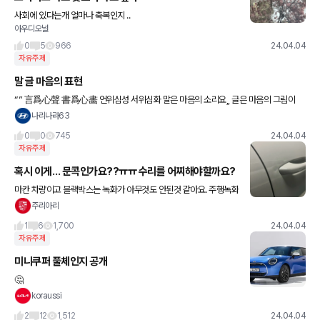
사회에 있다는개 얼마나 축복인지 ..
아우디오널
0
5
966
24.04.04
자유주제
말 글 마음의 표현
“” 言爲心聲 書爲心畵 언위심성 서위심화 말은 마음의 소리요,, 글은 마음의 그림이
다.. “” 좋은아침요 ~~
나리나라63
0
0
745
24.04.04
자유주제
혹시 이게… 문콕인가요??ㅠㅠ 수리를 어찌해야할까요?
마칸 차량이고 블랙박스는 녹화가 아무것도 안된것 같아요. 주행녹화
기록만 ㅁ있더라거요.. 세팅을 잘못한건지.. 어제 발견했습니다. 조수
주리아리
석쪽 앞 문고리 바로 근처애요 기스나 까짐은 없는데 이런 경
1
6
1,700
24.04.04
자유주제
미니쿠퍼 풀체인지 공개
🤔
koraussi
2
12
1,512
24.04.04