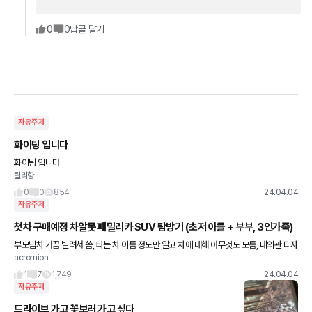
0
0
답글 달기
자유주제
화이팅 입니다
화이팅 입니다
릴리향
0
0
854
24.04.04
자유주제
첫차 구매예정 차알못 패밀리카 SUV 탐방기 (초저 아들 + 부부, 3인가족)
부모님차 가끔 빌려서 씀, 타는 차 이름 정도만 알고 차에 대해 아무것도 모름, 내외관 디자
acromion
인 및 2열 공간 + 승차감 + 기록지상 성능으로 차 비교했던 기록입니다 차알못이라 그냥
급 구분 없이
1
7
1,749
24.04.04
자유주제
드라이브 가고 꽃보러 가고 싶다