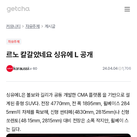
커뮤니티
자유주제
게시글
자유주제
르노 칼갈았네요 싱유에 L 공개
koraussi
24.04.04
1,706
Lv
60
싱유에L은 볼보와 길리가 공동 개발한 CMA 플랫폼 을 기반으로 설
계된 중형 SUV다. 전장 4770mm, 전 폭 1895mm, 휠베이스 284
5mm의 차체를 확보해, 신형 싼타페(4830mm, 2815mm)나 신형
쏘렌토(48 15mm, 2815mm) 대비 전장은 소폭 작지만, 휠베이 스
는 길다.