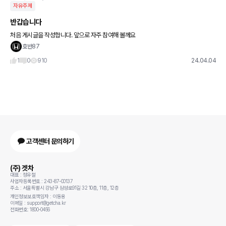
자유주제
반갑습니다
처음 게시글을 작성합니다. 앞으로 자주 참여해 볼께요
호반87
1
0
910
24.04.04
고객센터 문의하기
(주) 겟차
대표 : 정유철
사업자등록번호 : 243-87-00137
주소 : 서울특별시 강남구 삼성로91길 32 10층, 11층, 12층
개인정보보호책임자 : 이동용
이메일 : support@getcha.kr
전화번호: 1800-0456