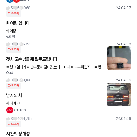
LG우승시즌에도 한번도 못갔는데, 올 시즌엔 자주가야겠어요 ㅎ
5
5
968
24.04.07
자유주제
화이팅 입니다
화이팅
릴리향
0
0
753
24.04.06
자유주제
겟차 고수님들께 질문드립니다
트렁크 열다가 해당부품이 떨어졌는데 도대체 어느부위인지 모르겠
Qud
습니다ㅠ..
0
0
1,166
24.04.06
자유주제
남자의 차
사나이 ㅋ
koraussi
3
4
1,795
24.04.06
자유주제
시간의 상대성