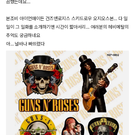
끔했는데요…
본조비 아이언매이든 건즈앤로지스 스키드로우 오지오스본… 다 일
일이 그 일화를 소개하기엔 시간이 짧아서리… 여러분의 헤비메탈의
추억도 궁금하네요
아… 널바나 빠뜨렸다