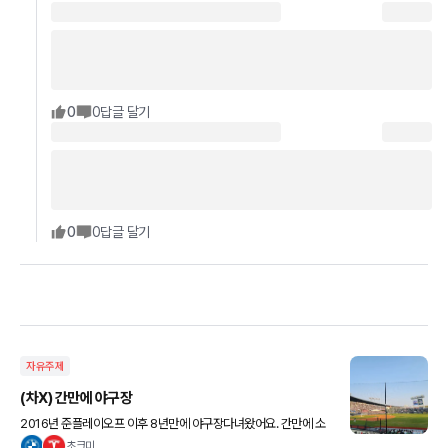
0
0
답글 달기
0
0
답글 달기
자유주제
(차X) 간만에 야구장
2016년 준플레이오프 이후 8년만에 야구장다녀왔어요. 간만에 소
리지르면서 스트레스도 풀고 좋네요~ 9회말 역전 만루홈런~♡ 작년
초크미