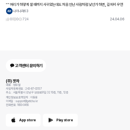
“” 머리가 하얗게 샐 때까지 사귀었는데도 처음 만난 사람처럼 낯선가 하면,, 길에서 우연
히 만나 양산을 기울인 채 잠시 이야기 하고도 오래된 사람 같은 경우가 있다.. “”
나리나라63
0
0
724
24.04.06
고객센터 문의하기
(주) 겟차
대표 : 정유철
사업자등록번호 : 243-87-00137
주소 : 서울특별시 강남구 삼성로91길 32 10층, 11층, 12층
개인정보보호책임자 : 이동용
이메일 : support@getcha.kr
전화번호: 1800-0456
App store
Play store