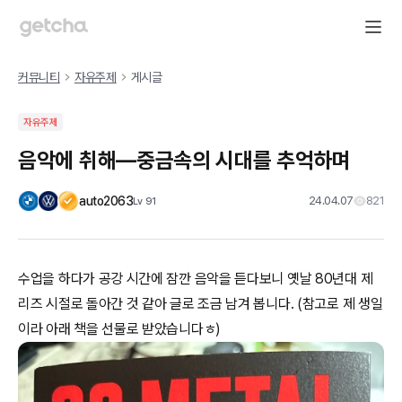
커뮤니티
자유주제
게시글
자유주제
음악에 취해—중금속의 시대를 추억하며
auto2063
24.04.07
821
Lv
91
수업을 하다가 공강 시간에 잠깐 음악을 듣다보니 옛날 80년대 제
리즈 시절로 돌아간 것 같아 글로 조금 남겨 봅니다. (참고로 제 생일
이라 아래 책을 선물로 받았습니다ㅎ)