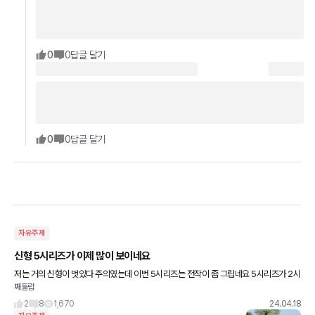
0
0
답글 달기
0
0
답글 달기
자유주제
신형 5시리즈가 이제 많이 보이네요
저는 거의 신형이 멋있다 주의였는데 이번 5시리즈는 전작이 좀 그립네요 5시리즈가 2시
째둘럽
리즈 그란쿠페 대짜 같기도 하고.. 성능은 안 그렇겠지만 왜 이렇게 뚠뚠 해졌을까요 저 같
은 생각하시는
2
8
1,670
24.04.18