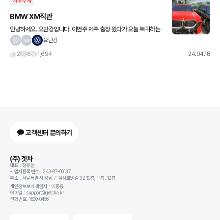
자유주제
BMW XM직관
안녕하세요. 요단강입니다. 이번주 제주 출장 왔다가 오늘 복귀하는
길입니다. 렌터카 반납하는데 XM이 세대가 있네요. 빨강, 그 뒤에 검
요단강
정, 뒤 옆에 쉐도우? 이렇게 3대 ㅎㄷㄷ 실물은 저도
2
6
1,694
24.04.18
고객센터 문의하기
(주) 겟차
대표 : 정유철
사업자등록번호 : 243-87-00137
주소 : 서울특별시 강남구 삼성로91길 32 10층, 11층, 12층
개인정보보호책임자 : 이동용
이메일 : support@getcha.kr
전화번호: 1800-0456