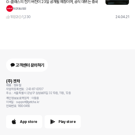
G-클래스의 전기 버전이 23일 공개될 예정이며, 공식 데뷔는 중국
베이징 모터쇼에서 공개 예정
koraussi
1
2
1,230
24.04.21
고객센터 문의하기
(주) 겟차
대표 : 정유철
사업자등록번호 : 243-87-00137
주소 : 서울특별시 강남구 삼성로91길 32 10층, 11층, 12층
개인정보보호책임자 : 이동용
이메일 : support@getcha.kr
전화번호: 1800-0456
App store
Play store