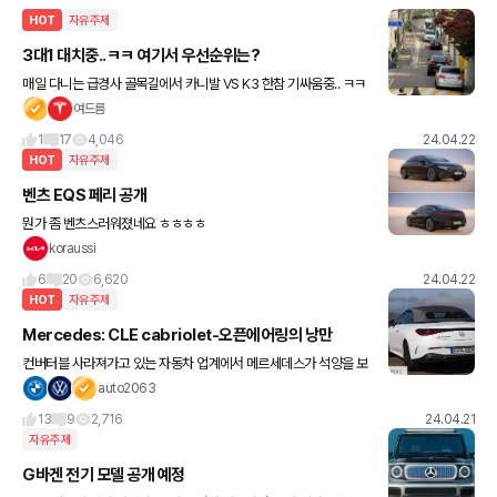
HOT
자유주제
3대1 대치중..ㅋㅋ 여기서 우선순위는?
매일 다니는 급경사 골목길에서 카니발 VS K3 한참 기싸움중.. ㅋㅋ
서로 미리 양보해줬더라면 좋았을텐데요 이런경우 우선순위가 어떻
여드름
게 될까요? 찾아봤습니다 도로교통법에 나와있어요. 2-1
1
17
4,046
24.04.22
HOT
자유주제
벤츠 EQS 페리 공개
뭔가 좀 벤츠스러워졌네요 ㅎㅎㅎㅎ
koraussi
6
20
6,620
24.04.22
HOT
자유주제
Mercedes: CLE cabriolet-오픈에어링의 낭만
컨버터블 사라져가고 있는 자동차 업계에서 메르세데스가 석양을 보
며 드라이빙하고 싶은 아재들을 위한 신모델 출시를 알렸습니다. 기
auto2063
존 SLK 로드스터와 E클과 S클의 카브리올레에 대한 향수가 가득한
13
9
2,716
24.04.21
분
자유주제
G바겐 전기 모델 공개 예정