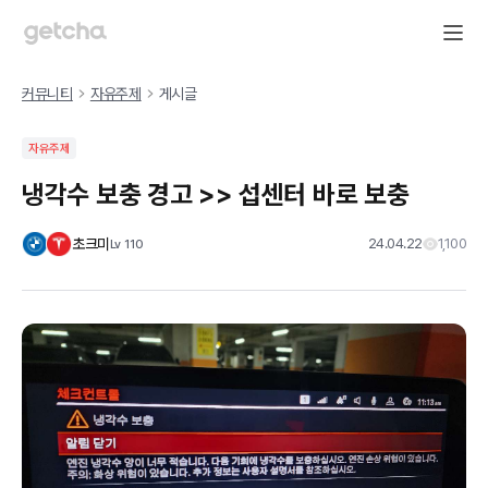
커뮤니티
자유주제
게시글
자유주제
냉각수 보충 경고 >> 섭센터 바로 보충
초크미
24.04.22
1,100
Lv
110