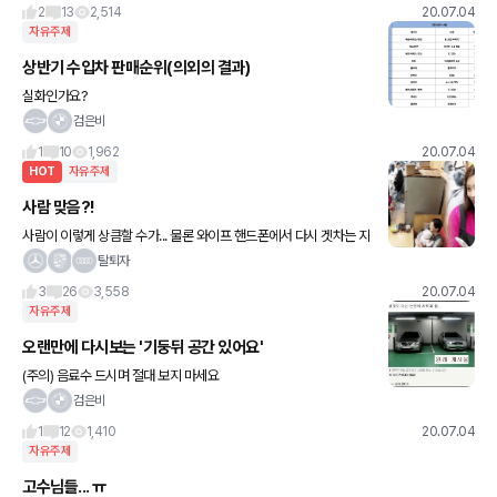
요새 소나타보다도 흔한거같기도하고ㅠ 유니크함으로 만족합니다
2
13
2,514
20.07.04
ㅎㅎ 구형
자유주제
상반기 수입차 판매순위(의외의 결과)
실화인가요?
검은비
1
10
1,962
20.07.04
HOT
자유주제
사람 맞음?!
사람이 이렇게 상큼할 수가... 물론 와이프 핸드폰에서 다시 겟차는 지
웠습니다 ㅋㅋ 안심하셔도 됩니다 ㅎ.ㅎ
탈퇴자
3
26
3,558
20.07.04
자유주제
오랜만에 다시보는 '기둥뒤 공간 있어요'
(주의) 음료수 드시며 절대 보지 마세요
검은비
1
12
1,410
20.07.04
자유주제
고수님들... ㅠ