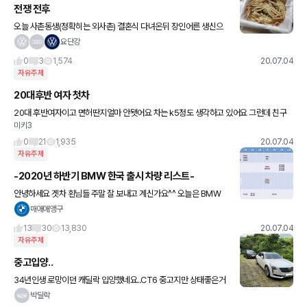
전쟁 전후
오늘 사촌동생(정확히는 외사촌) 결혼식 다녀온뒤 장인어른 생신으
로 처가에서 저녁을 먹습니다. ㅋ 전쟁전후 사진 올립니다. 전 그리고
요단강
후 장난 아니죠? ㅋ 다들 잘 먹어서 ㅎ 8kg대게입니다.
0
3
1,574
20.07.04
자유주제
20대후반 여자 첫차
20대 후반여자이고 면허딴지얼마 안됏어요 차는 k5정도 생각하고 있어요 그런데 친구
미키3
가 2019년형 아반떼1800에뽑아서 출퇴근용으로8천키로탄거 1200에 준다고 하는데
좀더보태서 k5 신차로살지 친
0
21
1,935
20.07.04
자유주제
-2020년 하반기 BMW 한국 출시 차량 리스트-
안녕하세요 겟차 횐님들 주말 잘 보내고 계신가요^^ 오늘은 BMW
하반기 한국 출시 차량 리스트를 가지고 왔습니다. 위 출고 일정은 비
매애애앵구
엠 코리아 입항, 차량 인증 일정에 따라 조금씩 변동이 있을수
13
30
13,830
20.07.04
자유주제
중고입양..
34년인생 로망이던 캐딜락 입양했네요..CT6 중고지만 상태좋은거
겟해서 기분좋습니다 ㅎ 독3사로 가고싶었지만 어지간한 급에서는
박딜락