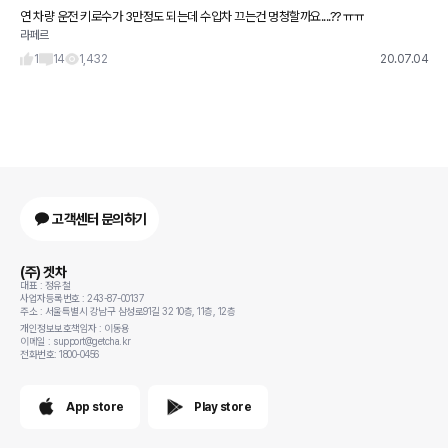
연 차량 운전 키로수가 3만정도 되는데 수입차 끄는건 멍청할까요....?? ㅠㅠ
라페르
1
14
1,432
20.07.04
고객센터 문의하기
(주) 겟차
대표 : 정유철
사업자등록번호 : 243-87-00137
주소 : 서울특별시 강남구 삼성로91길 32 10층, 11층, 12층
개인정보보호책임자 : 이동용
이메일 : support@getcha.kr
전화번호: 1800-0456
App store
Play store