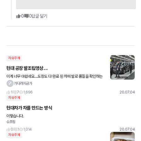
0
0
답글 달기
자유주제
현대 공장 발조립영상....
이게 너무 아쉽네요....도장도 다 완료 된 차에 발로 품질을 확인하는
게.... 내 차에 그랬을거라고 생각하니 기분이 너무 나쁘네요....ㅠㅠ역
가다려지금가
시 황족노조인가요....
1
7
1,696
20.07.04
자유주제
현대차가 차를 만드는 방식
이렇습니다.
슈프림
0
1
1,014
20.07.04
자유주제