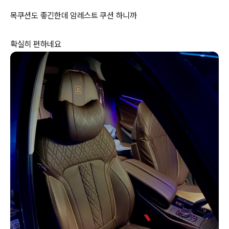
목쿠션도 좋긴한데 암레스트 쿠션 하니까
확실히 편하네요