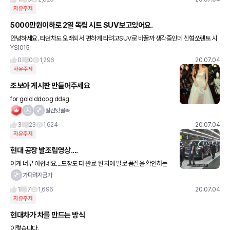
자유주제
5000만원이하로 2열 독립 시트 SUV보고있어요.
안녕하세요. 타던차도 오래되서 편하게 타려고SUV로 바꿀까 생각중인데 신형쏘렌토 시
YS1015
그니처 생각중이에요... 근데...싼타페도 보려고 했는데 너무 안예뻐서... 쏘렌토 보다 괜찮
은 차있으면 추천좀 받
0
0
1,296
20.07.04
자유주제
조보아 게시판 만들어주세요
for gold ddoog ddag
일산뒷골목
3
23
1,624
20.07.04
자유주제
현대 공장 발조립영상....
이게 너무 아쉽네요....도장도 다 완료 된 차에 발로 품질을 확인하는
게.... 내 차에 그랬을거라고 생각하니 기분이 너무 나쁘네요....ㅠㅠ역
가다려지금가
시 황족노조인가요....
1
7
1,696
20.07.04
자유주제
현대차가 차를 만드는 방식
이렇습니다.