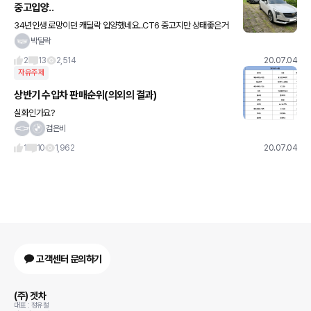
중고입양..
34년인생 로망이던 캐딜락 입양했네요..CT6 중고지만 상태좋은거
겟해서 기분좋습니다 ㅎ 독3사로 가고싶었지만 어지간한 급에서는
박딜락
요새 소나타보다도 흔한거같기도하고ㅠ 유니크함으로 만족합니다
2
13
2,514
20.07.04
ㅎㅎ 구형
자유주제
상반기 수입차 판매순위(의외의 결과)
실화인가요?
검은비
1
10
1,962
20.07.04
고객센터 문의하기
(주) 겟차
대표 : 정유철