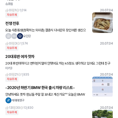
슈프림
0
1
1,014
20.07.04
자유주제
전쟁 전후
오늘 사촌동생(정확히는 외사촌) 결혼식 다녀온뒤 장인어른 생신으
로 처가에서 저녁을 먹습니다. ㅋ 전쟁전후 사진 올립니다. 전 그리고
요단강
후 장난 아니죠? ㅋ 다들 잘 먹어서 ㅎ 8kg대게입니다.
0
3
1,574
20.07.04
자유주제
20대후반 여자 첫차
20대 후반여자이고 면허딴지얼마 안됏어요 차는 k5정도 생각하고 있어요 그런데 친구
미키3
가 2019년형 아반떼1800에뽑아서 출퇴근용으로8천키로탄거 1200에 준다고 하는데
좀더보태서 k5 신차로살지 친
0
21
1,935
20.07.04
자유주제
-2020년 하반기 BMW 한국 출시 차량 리스트-
안녕하세요 겟차 횐님들 주말 잘 보내고 계신가요^^ 오늘은 BMW
하반기 한국 출시 차량 리스트를 가지고 왔습니다. 위 출고 일정은 비
매애애앵구
엠 코리아 입항, 차량 인증 일정에 따라 조금씩 변동이 있을수
13
30
13,830
20.07.04
자유주제