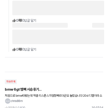
0
0
답글 달기
0
0
답글 달기
자유주제
bmw 6gt 엠팩 시승후기...
처음으로 bmw타봤는데 엑셀 리스폰스가엄청빠르더군요 놀랐습니다 20d 디젤이라 소
음 진동 걱정됐는데 놀랄정도로 조용했습니다 딜러분이 자신감 가질만했습니다 엠팩이
chris88m
라그런건가 브레이크반응도 엄청 빠
1
5
2,820
20.07.04