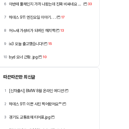
아반떼 풀체인지 가격 나왔는데 진짜 비싸네요 ㅎㅎ
6
33
하데스 911 엔진오일 이야기. . .
7
17
어느새 가성비가 되버린 해치백
8
13
ix3 오늘 출고했습니다!
9
15
byd 오너 근황. jpg
10
10
따끈따끈한 최신글
[신차출시] BMW 8월 온라인 에디션
1
하데스 911 이쁜 사진 찍어왔어요^^
2
경기도 교통호재 티어표.jpg
3