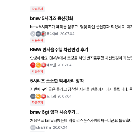
자유주제
bmw 5시리즈 옵션강화
bmw5시리즈가 페리를 앞두고. 몇몆 라인 옵션강화 되었네요. 제가 주로보고있는 520d 경
파가죽 컴포트시트 M팩트림 하만카돈, 가죽대쉬보드, 19인치 6
뭉디아빠
20.07.04
자유주제
BMW 반자율주행 차선변경 후기
안녕하세요. BMW에서 코딩을 하면 반자율주행 차선변경이 가능합니다. 최근에 코딩을 배워 한번 해봤는데 잘되네
요~ 차가 없
에프딘
20.07.04
자유주제
5시리즈 소소한 악세사리 장착
저번에 구입글은 올리고 장착한 사진을 안올려서 다시 올립니다. 목쿠션과 암레스트 쿠션입니다. 컬러 깔맞춤 잘된거
같나요 ^^ 목쿠션도 좋긴한데 암레스트 쿠션 하니까 확실히
모나코
20.07.04
자유주제
bmw 6gt 엠팩 시승후기...
처음으로 bmw타봤는데 엑셀 리스폰스가엄청빠르더군요 놀랐습니다 20d 디젤이라 소음 진동 걱정됐는데 놀랄정도
딜러분이 자신감 가질만했습니다 엠팩이라그런건가 브레이
chris88m
20.07.04