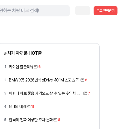
무료 견적받기
놓치기 아까운 HOT글
카이엔 출근리뷰
1
6
BMW X5 2026년식 xDrive 40i M 스포츠 P1
2
6
아반떼 하브 풀옵 가격으로 살 수 있는 수입차 모아봤습니다 (중고 포함)
3
7
GTI의 매력
4
11
한국의 진짜 이상한 주차 문화
5
8