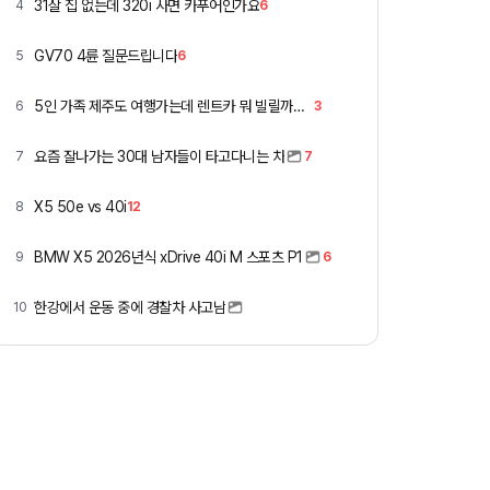
31살 집 없는데 320i 사면 카푸어인가요
4
6
GV70 4륜 질문드립니다
5
6
5인 가족 제주도 여행가는데 렌트카 뭐 빌릴까요 ㅎ
6
3
요즘 잘나가는 30대 남자들이 타고다니는 차
7
7
X5 50e vs 40i
8
12
BMW X5 2026년식 xDrive 40i M 스포츠 P1
9
6
한강에서 운동 중에 경찰차 사고남
10