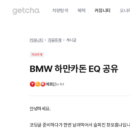
차량탐색
혜택
커뮤니티
오너
커뮤니티
자유주제
게시글
자유주제
BMW 하만카돈 EQ 공유
에프딘
Lv
83
안녕하세요.
코딩글 준비하다가 한번 날려먹어서 슬퍼진 창모흠나입니