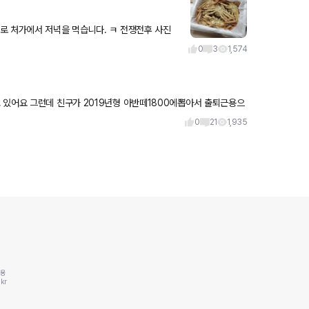
로 처가에서 저녁을 먹습니다. ㅋ 전쟁전후 사진
니죠? ㅋ 다들 잘 먹어서 ㅎ 8kg대게입니다.
0
3
1,574
 있어요 그런데 친구가 2019년형 아반떼1800에뽑아서 출퇴근용으
 친
0
21
1,935
동용
kr