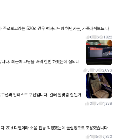
우 럭셔리트림 하만카돈, 가죽대쉬보드 나
0
6
1,822
는 밤에 뒤에 차가 없을때 해봤는데 참 신기합니다. 방법은 반자율주행
3
10
2,693
 편하네요
0
5
1,238
로 조용했습니다
크반응도 엄청 빠
1
5
2,820