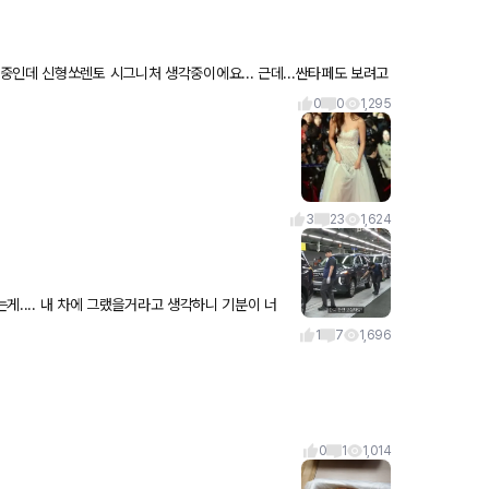
중인데 신형쏘렌토 시그니처 생각중이에요... 근데...싼타페도 보려고
0
0
1,295
3
23
1,624
는게.... 내 차에 그랬을거라고 생각하니 기분이 너
1
7
1,696
0
1
1,014