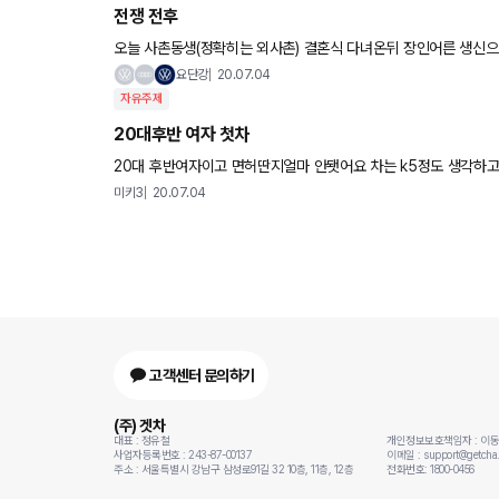
전쟁 전후
오늘 사촌동생(정확히는 외사촌) 결혼식 다녀온뒤 장인어른 생신으
올립니다. 전 그리고 후 장난 아
요단강
20.07.04
자유주제
20대후반 여자 첫차
20대 후반여자이고 면허딴지얼마 안됏어요 차는 k5정도 생각하고
로8천키로탄거 1200에 준다고 하는데 좀더보태서 k5 신차로살지
미키3
20.07.04
고객센터 문의하기
(주) 겟차
대표 : 정유철
개인정보보호책임자 : 이
사업자등록번호 : 243-87-00137
이메일 : support@getcha.
주소 : 서울특별시 강남구 삼성로91길 32 10층, 11층, 12층
전화번호: 1800-0456