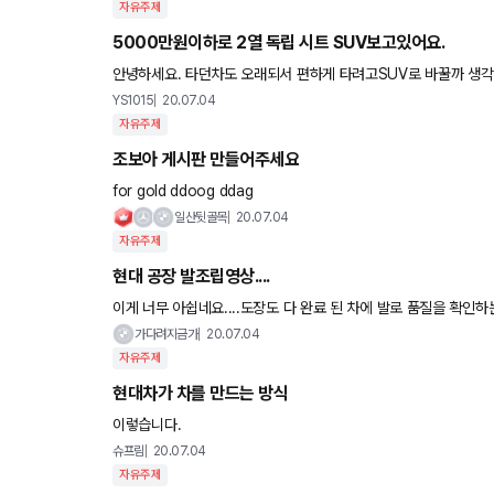
자유주제
5000만원이하로 2열 독립 시트 SUV보고있어요.
안녕하세요. 타던차도 오래되서 편하게 타려고SUV로 바꿀까 생각
했는데 너무 안예뻐서... 쏘렌토 보다 괜찮은 차있으면 추천좀 받
YS1015
20.07.04
자유주제
조보아 게시판 만들어주세요
for gold ddoog ddag
일산뒷골목
20.07.04
자유주제
현대 공장 발조립영상....
이게 너무 아쉽네요....도장도 다 완료 된 차에 발로 품질을 확인하
무 나쁘네요....ㅠㅠ역시 황족노조인가요....
가다려지금가
20.07.04
자유주제
현대차가 차를 만드는 방식
이렇습니다.
슈프림
20.07.04
자유주제