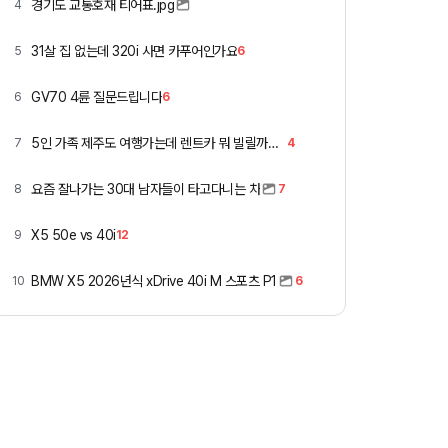
경기도 교통호재 티어표.jpg
4
31살 집 없는데 320i 사면 카푸어인가요
5
6
GV70 4륜 질문드립니다
6
6
5인 가족 제주도 여행가는데 렌트카 뭐 빌릴까요 ㅎ
7
4
요즘 잘나가는 30대 남자들이 타고다니는 차
8
7
X5 50e vs 40i
9
12
BMW X5 2026년식 xDrive 40i M 스포츠 P1
10
6