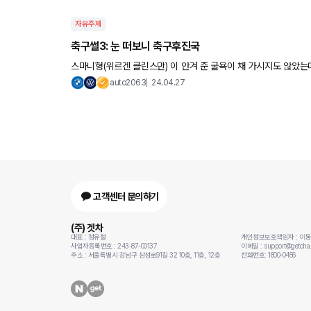
자유주제
축구썰3: 눈 떠보니 축구후진국
스마니형(위르겐 클린스만) 이 안겨 준 굴욕이 채 가시지도 않았
auto2063
24.04.27
고객센터 문의하기
(주) 겟차
대표 : 정유철
개인정보보호책임자 : 이
사업자등록번호 : 243-87-00137
이메일 : support@getcha.
주소 : 서울특별시 강남구 삼성로91길 32 10층, 11층, 12층
전화번호: 1800-0456