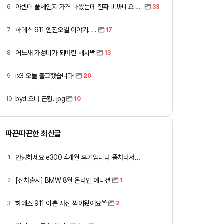
아반떼 풀체인지 가격 나왔는데 진짜 비싸네요 ㅎㅎ
6
33
하데스 911 엔진오일 이야기. . .
7
17
어느새 가성비가 되버린 해치백
8
13
ix3 오늘 출고했습니다!
9
20
byd 오너 근황. jpg
10
10
따끈따끈한 최신글
안녕하세요 e300 4개월 후기입니다 똥차라서올림
1
[신차출시] BMW 8월 온라인 에디션
2
1
하데스 911 이쁜 사진 찍어왔어요^^
3
2