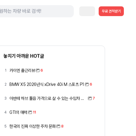
무료 견적받기
놓치기 아까운 HOT글
카이엔 출근리뷰
1
6
BMW X5 2026년식 xDrive 40i M 스포츠 P1
2
6
아반떼 하브 풀옵 가격으로 살 수 있는 수입차 모아봤습니다 (중고 포함)
3
7
GTI의 매력
4
11
한국의 진짜 이상한 주차 문화
5
8