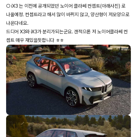
○ iX3 는 이전에 공개되었던 노이어 클라쎄 컨셉트(아래사진) 로
나올예정. 컨셉트라고 해서 많이 바뀌지 않고, 양산형이 저모양으로
나온다네요.
드디어 X3와 iX3가 분리가되는군요. 갠적으론 저 노이어클라쎄 컨
셉트 매우 재밌을듯합니다 ㅎㅎ