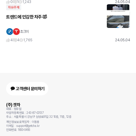
ㅋ
0
1
1,243
24.05.04
자유주제
트렌드에 민감한 차주 🤣
초크미
4
4
1,765
24.05.04
고객센터 문의하기
(주) 겟차
대표 : 정유철
사업자등록번호 : 243-87-00137
주소 : 서울특별시 강남구 삼성로91길 32 10층, 11층, 12층
개인정보보호책임자 : 이동용
이메일 : support@getcha.kr
전화번호: 1800-0456