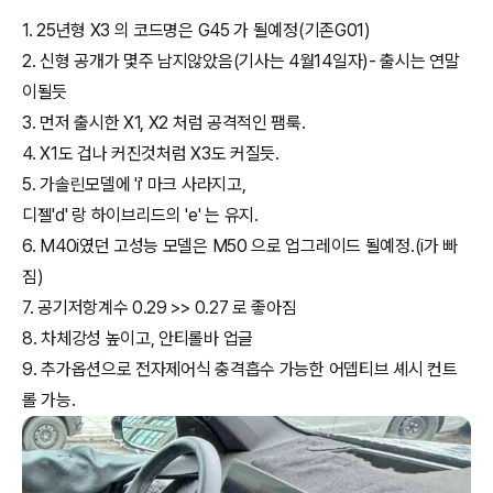
1. 25년형 X3 의 코드명은 G45 가 될예정(기존G01)
2. 신형 공개가 몇주 남지않았음(기사는 4월14일자)- 출시는 연말
이될듯
3. 먼저 출시한 X1, X2 처럼 공격적인 팸룩.
4. X1도 겁나 커진것처럼 X3도 커질듯.
5. 가솔린모델에 'i' 마크 사라지고,
디젤'd' 랑 하이브리드의 'e' 는 유지.
6. M40i였던 고성능 모델은 M50 으로 업그레이드 될예정.(i가 빠
짐)
7. 공기저항계수 0.29 >> 0.27 로 좋아짐
8. 차체강성 높이고, 안티롤바 업글
9. 추가옵션으로 전자제어식 충격흡수 가능한 어뎁티브 셰시 컨트