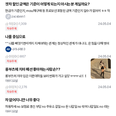
겟차 할인 금액은 기준이 어떻게 되는지 아시는분 계실까요?
현금가 기준인지, mou/재구매 등 프로모션 포함된 금액 기준인지 알수가 없어서 ㅎㅎ 막
상 겟차 할인율보고 전시장가서 물어보면 할인율이 덜하네요. 혹시 어떤 기준인지 아시는
zxcvbnm1
분 계실까요?
1
2
1,309
24.05.04
자유주제
나를 중심으로
“” 나를 빼앗기면서까지 지켜야하는 관계는 정상적인 관계가 아니다.. 온 힘을 다해 벗어
나야 하는 굴레에 불과하다.. 때론 관계가 아니라 나를 지켜야 한다.. “”
나리나라63
0
0
867
24.05.04
자유주제
롱부츠에 치마 패션 좋아하는사람손??
롱부츠에 치마 입은 이쁜여자들 보러 번화가 가고 싶댱 ㅠㅠㅠㅝㅓㅓ
아우디오널
ㅓㅓㅠㅜㅜ
0
1
2,276
24.05.04
자유주제
차 없어지니깐 너무 좋다
자동차세 no 보험료 갱신 부담 no 주유소 갈일 no 돈 나갈일 no 밖에 나갈일도 no 라는
아우디오널
게 슬프지만.. 가끔씩 차도 팔고 어디 한곳에 박혀서 자기개발과 단련이 필요하긴 한듯 ㅋ