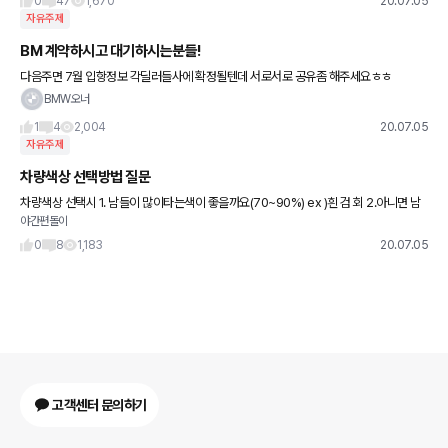
0
47
1,670
20.07.05
자유주제
BM 계약하시고 대기하시는분들!
다음주면 7월 입항정보 각딜러들사에 확정될텐데 서로서로 공유좀 해주세요ㅎㅎ
BMW오너
1
4
2,004
20.07.05
자유주제
차량색상 선택방법 질문
차량색상 선택시 1. 남들이 많이타는색이 좋을까요(70~90%) ex )흰 검 회 2.아니면 남
야간편돌이
들이 적당히 타는차량이 좋을까요? 3.독특한 색깔이 좋을까요? 색상은 개취라고 하지만
실물색상
0
8
1,183
20.07.05
고객센터 문의하기