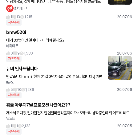
안녕하세요, 겟차 매니저입니다. ^^ 활동 리워드 당첨자를 발표해드
리는 월요일이 돌아왔습니다. 7만원 상당의 신세계 상품권부터 스타
겟차매니저
벅스 아메리카노 쿠폰 등 푸짐한 선물 받아가실 회원님은 과연 누구
1
13
1,215
20.07.06
자유주제
bmw520i
대기 30번이면 얼마나 기다려야 할까요?
바라미로
0
9
1,580
20.07.06
자유주제
뉴비 인사드립니다
반갑습니다 ㅎㅎㅎ 현재 21살 3년차 올뉴 말리부 오너입니다 :) 기변
ll유노ll
병이 심하게 와서 여기저기 알아보던 와중 겟차를 알게되어서 인사드
립니닷! 잘부탁드립니다 ㅎㅎ
5
18
1,286
20.07.06
자유주제
횽들 아우디7월 프로모션 나왔어요??
개소세로 차값 얼마된건지 할인얼마들갔을까여?? a5까브리 생각중인데 화이트에 레드
날보트
소프트탑 베이지시트 당연히 재고없겠죠?? 주문넣으면 얼마나 걸릴까여??
1
1
2,133
20.07.05
자유주제