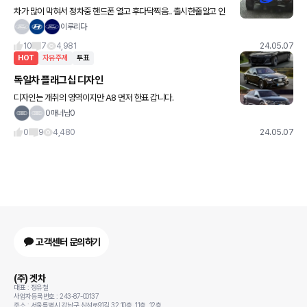
차가 많이 막혀서 정차중 핸드폰 열고 후다닥찍음.. 출시한줄알고 인
터넷검색해봐도.. 우리나라 한대라고밖에 안나오는디.. 우와.. 번호판
이루리다
은 파랑색이 아닌걸 봐선 테슬라모델s처럼 보조금 이런거 없이
10
7
4,981
24.05.07
HOT
자유주제
투표
독일차 플래그십 디자인
디자인는 개취의 영역이지만 A8 먼저 한표 갑니다.
0매너남0
0
9
4,480
24.05.07
고객센터 문의하기
(주) 겟차
대표 : 정유철
사업자등록번호 : 243-87-00137
주소 : 서울특별시 강남구 삼성로91길 32 10층, 11층, 12층