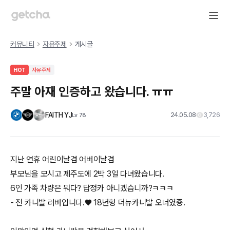
커뮤니티
자유주제
게시글
HOT
자유주제
주말 아재 인증하고 왔습니다. ㅠㅠ
FAITH YJ
24.05.08
3,726
Lv
78
지난 연휴 어린이날겸 어버이날겸
부모님을 모시고 제주도에 2박 3일 다녀왔습니다.
6인 가족 차량은 뭐다? 답정카 아니겠습니까?ㅋㅋㅋ
- 전 카니발 러버입니다.♥️ 18년형 더뉴카니발 오너였죵.