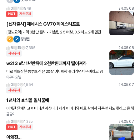
뒤 두짝은
0
4
949
24.05.08
HOT
자유주제
[신차출시] 제네시스 GV70 페이스리프트
[정보요약] • 약 3년만 출시 • 가솔린 2.5 터보, 3.5 터보 2개 엔진
라인업 • 디젤 엔진 삭제 • 세레스 블루 색상 추가, 총 12종 • 5종의
정형돈
내장 색상, 스포츠 패키지 전용
8
19
7,365
24.05.08
자유주제
w213 e캅 1년반뒤에 2천만원대까지 떨어져라
바로 이쁘장한 롱부츠 신은 20살 여자애랑 놀러거면서 뚜따하고 엠
아우디오널
비언트 보여쥬면 오빠 거리면서 바로 꼬셔 넘어갈것 같음 ㅠㅠㅠㅠ
0
2
1,554
24.05.07
자유주제
1년치의 효심을 일시불에
아버진 안계시고 어머니만 계십니다 제가 어머니와 따로 살아서 자주 뵙지도 못하고 올 해
금팡이
어버이날도 고향 못갈 것 같아서 1년치의 효심을 모아 비싼 영양제 결제했습니다 어머님
이 연골문제가 있으셔
3
4
1,225
24.05.07
HOT
자유주제
이왜진...