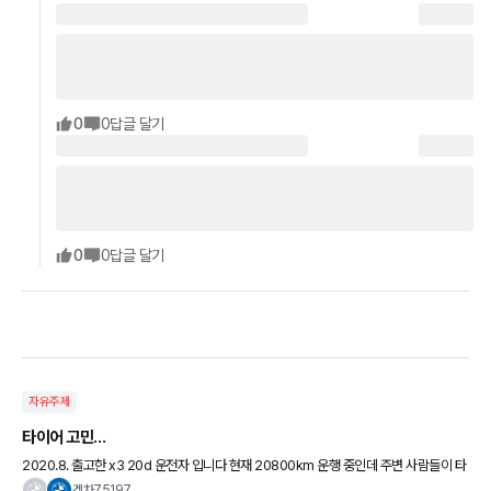
0
0
답글 달기
0
0
답글 달기
자유주제
타이어 고민…
2020.8. 출고한 x3 20d 운전자 입니다 현재 20800km 운행 중인데 주변 사람들이 타
이어가 마모 됐다는 말을 듣고 타이어 매장 방문하니 편마모가 심하다며 앞 두짝은 편마모
겟차75197