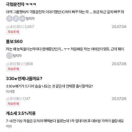
극혐운전자 ㅋㅋㅋ
아까 그룹챗에서 극혐운전자 이야기했던 IC에서 빠꾸 하는 차 .... 방금 퇴근 길에 빠꾸 하
려고 급브레이크 밟아서 박기 직전에서 멈췄네요 ㄷㄷ 모두 퇴근길 안전운전하세요ㅠ
탈퇴자
4
20
2,657
20.07.06
자유주제
볼보 S60
저는 왜 눈독들이는차마다 판매중단인지... ㅜㅜ 처음봐둔 차는 아테온이었죠. 근데 패리
되서 내년에나 나온다고하던요. 그러던중 볼보S60을 알게되서 이거다 싶어서 하위트립
탈퇴자
인 모멘텀사려고했으나 딜러가
0
19
1,808
20.07.06
자유주제
330e 언제나올까요?
330e얘기가 드디어 슬슬 나오는 것 같은데 언제쯤 출시할까요?
지서엉
0
8
1,147
20.07.06
자유주제
개소세 3.5%적용
7~8천 이상 차들은 오히려 해택본다 들었는데 1차 업데이트후 대부분 가격이 올랐네요
익휘
이게 제대로 적용된게 맞나요?