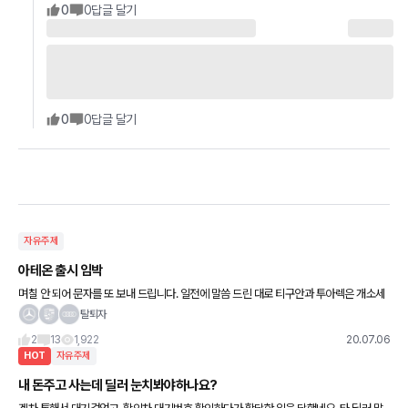
0
0
답글 달기
0
0
답글 달기
자유주제
아테온 출시 임박
며칠 안 되어 문자를 또 보내 드립니다. 일전에 말씀 드린 대로 티구안과 투아렉은 개소세
70% 감면 되는 물량이 소량 남아 있어 빠르게 계약 하시면 출고가 가능 합니다. 아울러
탈퇴자
아테온 20
2
13
1,922
20.07.06
HOT
자유주제
내 돈주고 사는데 딜러 눈치봐야하나요?