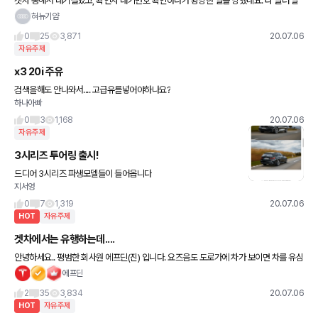
겟차 통해서 대기걸었고, 확인차 대기번호 확인하다가 황당한 일을 당했네요. 타 딜러 말
로는 겟차에서 대기 걸어서 딜러가 신경 안쓰고 전산처리 안한거라고 하는데 그 말이 맞나
혀뉴기얌
봐요. 대기 2번이 대
0
25
3,871
20.07.06
자유주제
x3 20i 주유
검색을해도 안나와서.... 고급유를넣어야하나요?
하나아빠
0
3
1,168
20.07.06
자유주제
3시리즈 투어링 출시!
드디어 3시리즈 파생모델들이 들어옵니다
지서엉
0
7
1,319
20.07.06
HOT
자유주제
겟차에서는 유행하는데....
안녕하세요.. 평범한 회사원 에프딘(진) 입니다. 요즈음도 도로가에 차가 보이면 차를 유심
히 봅니다. 특히 회사내부에 요즈음은 코로나로 인해 10부제가 임시로 폐쇄되어 이면 주
에프딘
차 차량도 많이
2
35
3,834
20.07.06
HOT
자유주제