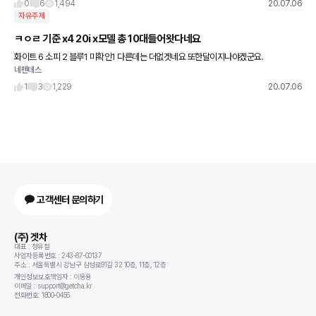
0
6
1,494
20.07.06
자유주제
ㅋㅇㄹ 기준 x4 20i x모델 총 10대들어왓다네요
화이트 6 소피 2 블루1 미확인1 다른데는 더없겟네요 또한달이지나야겠군요.
네펜테스
1
3
1,229
20.07.06
고객센터 문의하기
(주) 겟차
대표 : 정유철
사업자등록번호 : 243-87-00137
주소 : 서울특별시 강남구 삼성로91길 32 10층, 11층, 12층
개인정보보호책임자 : 이동용
이메일 : support@getcha.kr
전화번호: 1800-0456