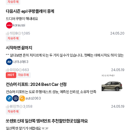
자유주제
다음시즌 epl 쿠팡플레이 중계
드디어 쿠팡이 해내네요
koraussi
1
8
1,085
24.05.20
자유주제
시작하면 끝까지
“” 살다보면 흔히 저지르게 되는 두 가지 실수가 있습니다.. 첫째는 아예 시작도 하지 않는
것이고 둘째는 끝까지 하지 않는 것입니다.. “”
나리나라63
0
0
663
24.05.19
HOT
자유주제
컨슈머 리포트: 2024 Best Car 선정
컨슈머 리포트는 도로 주행 테스트 성능, 예측된 신뢰성, 소유자 만족
도, 그리고 안전을 기반으로 매년 10개의 탑 픽을 선정합니다. (선정
auto2063
된 탑 픽 차량에는 보행자 감지 기능를 포함한 저속 및 고속
8
11
3,058
24.05.19
자유주제
쏘렌토신데 일산쪽 엠비언트 추천할만한곳있을까요
일산쪽엔 찾기가 어렵네요 ㅜ.ㅜ