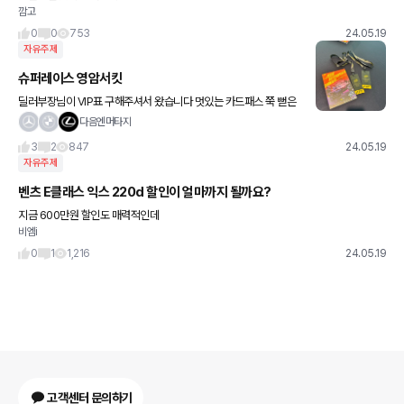
깜고
0
0
753
24.05.19
자유주제
슈퍼레이스 영암서킷
딜러부장님이 VIP표 구해주셔서 왔습니다 멋있는 카드패스 쭉 뻗은
서킷 늦어서 래디컬은 못봄 ㅎ 프리우스 플하 10바퀴 ㅋㅋ 생각보다
다음엔머타지
빠르고 안정적인 프리우스플하 공짜 점심먹고~~~ 맛은그
3
2
847
24.05.19
자유주제
벤츠 E클래스 익스 220d 할인이 얼마까지 될까요?
지금 600만원 할인도 매력적인데
비엠i
0
1
1,216
24.05.19
고객센터 문의하기