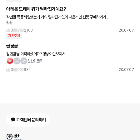
아테온 도데체 뭐가 달라진거예요?
작년말 폭풍세일했는데 거의 달라진게없이 나온거면 선뜻 구매하기가...
웡웡
0
7
2,103
20.07.07
자유주제
급궁금
김민겸님 이직하셨어요? 영상이안보여서
일산뒷골목
0
2
982
20.07.07
고객센터 문의하기
(주) 겟차