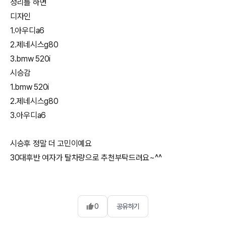
정리를 하면
디자인
1.아우디a6
2.제네시스g80
3.bmw 520i
시승감
1.bmw 520i
2.제네시스g80
3.아우디a6
시승후 정말 더 고민이예요
30대후반 여자가 탈차량으로 추천부탁드려요~^^
0
공유하기