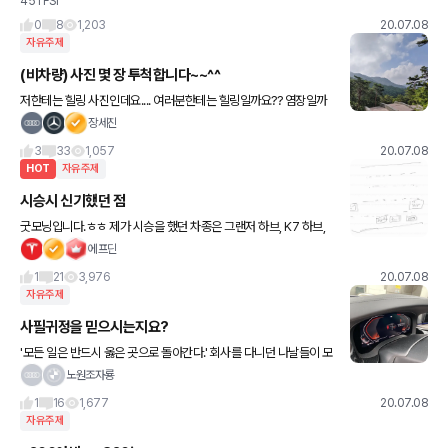
45TFSI
그대로네요. N이 아니라 N라인으로 나오긴 했지만 그래도 상당히 마
음에 듭니다. 쏘나타, 그랜저는 정말 못생겨보였는데 아반떼
0
8
1,203
20.07.08
자유주제
(비차량) 사진 몇 장 투척합니다~~^^
저한테는 힐링 사진인데요.... 여러분한테는 힐링일까요?? 염장일까
요?? ㅋㅋ 빠른 짧은 저만의 휴가 왔습니다~ 그러나 내일 바로 생업
장세진
복귀합니다~~^^;;;;
3
33
1,057
20.07.08
HOT
자유주제
시승시 신기했던 점
굿모닝입니다.ㅎㅎ 제가 시승을 했던 차종은 그랜저 하브, K7 하브,
G70, 볼보 S60, 비엠 520i lux, M340i, 아우디 A6가솔린 콰트로,
에프딘
벤츠 C200 이었습니다.. 아무래도
1
21
3,976
20.07.08
자유주제
사필귀정을 믿으시는지요?
'모든 일은 반드시 옳은 곳으로 돌아간다.' 회사를 다니던 나날들이 모
여 모여 어느덧 십여년이 훌쩍 넘었네요. 그간 많은 일들을 보고 듣고
노원조자룡
느끼고, 회사생활이 인생의 축소판 아니 인생 그 자체
1
16
1,677
20.07.08
자유주제