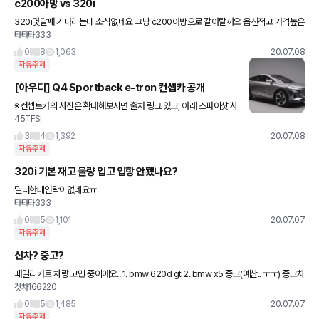
c200아방 vs 320i
320i몇달째 기다리는데 소식없네요 그냥 c200아방으로 갈아탈까요 옵션적고 가격높은
타타타333
게 흠이기는한데.. 어찌할까요? ㅠㅠ
0
8
1,063
20.07.08
자유주제
[아우디] Q4 Sportback e-tron 컨셉카 공개
※컨셉트카의 사진은 확대해보시면 출처 링크 있고, 아래 스파이샷 사
45TFSI
진은 오토스파이넷에 올라온 사진입니다. 글은 퍼온 글 아닌 직접 작
성한 글이니 오해 없으시길 바랍니다. 아우디가 방금 따끈따끈한
3
4
1,392
20.07.08
자유주제
320i 기본 재고 물량 입고 입항 안됐나요?
딜러한테연락이없네요ㅠ
타타타333
0
5
1,101
20.07.07
자유주제
신차? 중고?
패밀리카로 차량 고민 중이에요.. 1. bmw 620d gt 2. bmw x5 중고(예산.. ㅜㅜ) 중고차
겟차166220
로 x5 괜찮을까요..???
0
5
1,485
20.07.07
자유주제