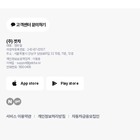
고객센터 문의하기
(주) 겟차
대표 : 정유철
사업자등록번호 : 243-87-00137
주소 : 서울특별시 강남구 삼성로91길 32 10층, 11층, 12층
개인정보보호책임자 : 이동용
이메일 : support@getcha.kr
전화번호: 1800-0456
App store
Play store
서비스 이용약관
개인정보처리방침
자동차금융모집인