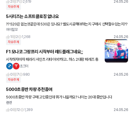
2
7
2,619
24.05.26
자유주제
5시리즈는 소프트클로징 없나요
?? 520은 없는것같은데 530은 있나요? 별도시공해야하는지 구매시 선택할수있는지??
어이할꼬
520구매하면 추천옵션이있나요???
1
2
1,268
24.05.26
자유주제
F1 모나코 그랑프리 시작부터 레드플래그네요;;
시작하자마자 페라리 사인츠 리타이어?하고.. 하스 2대랑 페레즈 충
돌해서 레드불 한대 완전 아작나고,(다행히 운전자글 무사) 하스는 시
초크미
작부터 둘다 리타이어> 망함. 알핀은 레드플래그 서행중에
0
7
980
24.05.26
자유주제
5000초중반 차량 추천좀여
5000초중반 차량 구매 고민중인데 뭐가 나을까요? 나이는 20대 중반입니다
랜렌
0
12
1,289
24.05.26