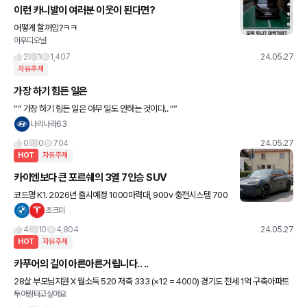
이런 카니발이 여러분 이웃이 된다면?
어떻게 할꺼임?ㅋㅋ
아우디오널
2
1
1,407
24.05.27
자유주제
가장 하기 힘든 일은
“” 가장 하기 힘든 일은 아무 일도 안하는 것이다.. “”
나리나라63
0
0
704
24.05.27
HOT
자유주제
카이엔보다 큰 포르쉐의 3열 7인승 SUV
코드명 K1. 2026년 출시예정 1000마력대, 900v 충전시스템 700
km 주행가능 목표. 최상위 트림은 3억원도 넘길수있음.
초크미
4
10
4,804
24.05.27
HOT
자유주제
카푸어의 길이 아른아른거립니다.. ..
28살 부모님지원 X 월소득 520 저축 333 (×12 = 4000) 경기도 전세 1억 구축아파트
투어링타고싶어요
(대출 50%) 보유차량 레이 23년식 (현금일시불) 차량유지비 월 12만원(보험료,오일