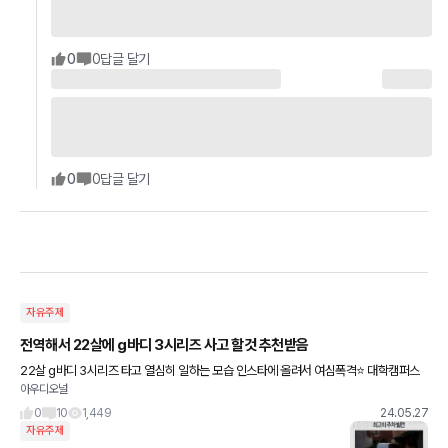
0
0
답글 달기
0
0
답글 달기
자유주제
전역해서 22살에 g바디 3시리즈 사고 할것 추천받음
22살 g바디 3시리즈 타고 열심히 일하는 모습 인스타에 올려서 여심폭격⭐️ 대학캠퍼스
아우디오널
놀러가서 g바디 3시리즈 앞에서 비지니스 통화하는척하면서 여심저격🤤 헌팅포차가서
20살인척 아빠가 사줬어
0
10
1,449
24.05.27
자유주제