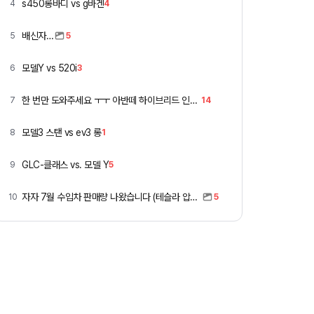
s450롱바디 vs g바겐
4
4
배신자…
5
5
모델Y vs 520i
6
3
한 번만 도와주세요 ㅜㅜ 아반떼 하이브리드 인스 vs 폭스바겐 골프
7
14
모델3 스탠 vs ev3 롱
8
1
GLC-클래스 vs. 모델 Y
9
5
자자 7월 수입차 판매량 나왔습니다 (테슬라 압도적)
10
5