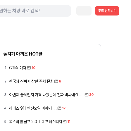
무료 견적받기
놓치기 아까운 HOT글
GTI의 매력
1
10
한국의 진짜 이상한 주차 문화
2
8
아반떼 풀체인지 가격 나왔는데 진짜 비싸네요 ㅎㅎ
3
30
하데스 911 엔진오일 이야기. . .
4
17
폭스바겐 골프 2.0 TDI 프레스티지
5
11