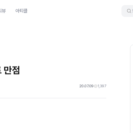
리뷰
아티클
 만점
20.07.09
1,397