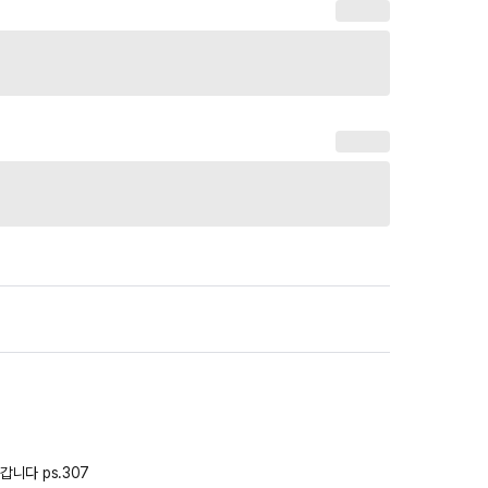
저보다 더심하신분 위안좀하게 없으면 제가직접 펠리세이드만들러갑니다 ps.307