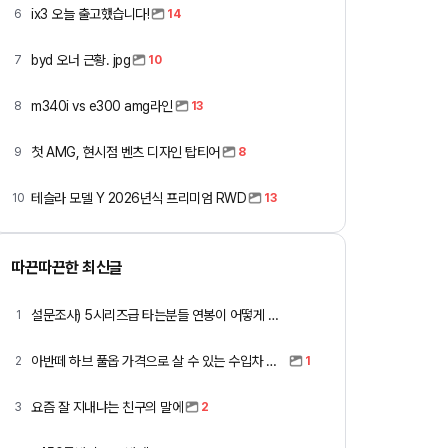
ix3 오늘 출고했습니다!
6
14
byd 오너 근황. jpg
7
10
m340i vs e300 amg라인
8
13
첫 AMG, 현시점 벤츠 디자인 탑티어
9
8
테슬라 모델 Y 2026년식 프리미엄 RWD
10
13
따끈따끈한 최신글
설문조사) 5시리즈급 타는분들 연봉이 어떻게 되세요
1
아반떼 하브 풀옵 가격으로 살 수 있는 수입차 모아봄
2
1
요즘 잘 지내냐는 친구의 말에
3
2