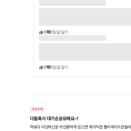
0
0
답글 달기
0
0
답글 달기
자유주제
다들혹시 대기순공유해요~!