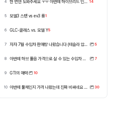
한 번만 도와주세요 ㅜㅜ 아반떼 하이브리드 인스 vs 폭스바겐 골프
4
14
모델3 스탠 vs ev3 롱
5
1
GLC-클래스 vs. 모델 Y
6
5
자자 7월 수입차 판매량 나왔습니다 (테슬라 압도적)
7
5
아반떼 하브 풀옵 가격으로 살 수 있는 수입차 모아봤습니다 (중고 포함)
8
7
GTI의 매력
9
10
아반떼 풀체인지 가격 나왔는데 진짜 비싸네요 ㅎㅎ
10
30