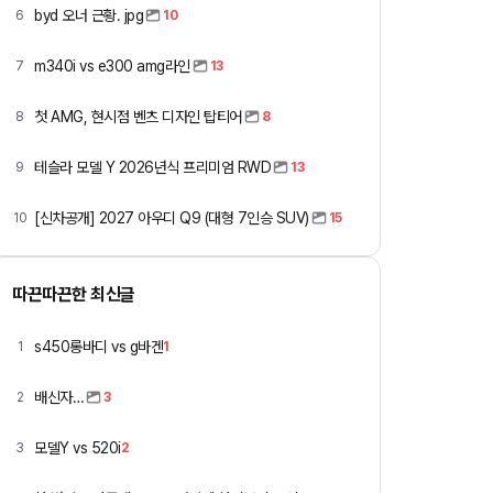
byd 오너 근황. jpg
6
10
m340i vs e300 amg라인
7
13
첫 AMG, 현시점 벤츠 디자인 탑티어
8
8
테슬라 모델 Y 2026년식 프리미엄 RWD
9
13
[신차공개] 2027 아우디 Q9 (대형 7인승 SUV)
10
15
따끈따끈한 최신글
s450롱바디 vs g바겐
1
1
배신자…
2
3
모델Y vs 520i
3
2