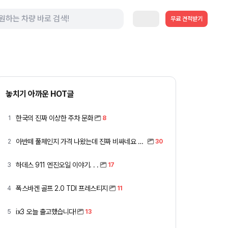
무료 견적받기
놓치기 아까운 HOT글
한국의 진짜 이상한 주차 문화
1
8
아반떼 풀체인지 가격 나왔는데 진짜 비싸네요 ㅎㅎ
2
30
하데스 911 엔진오일 이야기. . .
3
17
폭스바겐 골프 2.0 TDI 프레스티지
4
11
ix3 오늘 출고했습니다!
5
13