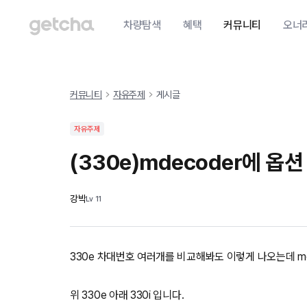
차량탐색
혜택
커뮤니티
오너
커뮤니티
자유주제
게시글
자유주제
(330e)mdecoder에 옵
강박
Lv
11
330e 차대번호 여러개를 비교해봐도 이렇게 나오는데 m
위 330e 아래 330i 입니다.