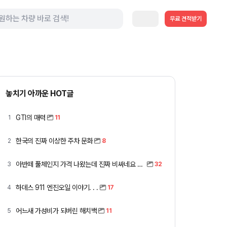
무료 견적받기
놓치기 아까운 HOT글
GTI의 매력
1
11
한국의 진짜 이상한 주차 문화
2
8
아반떼 풀체인지 가격 나왔는데 진짜 비싸네요 ㅎㅎ
3
32
하데스 911 엔진오일 이야기. . .
4
17
어느새 가성비가 되버린 해치백
5
11