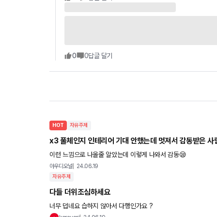
0
0
답글 달기
HOT
자유주제
x3 풀체인지 인테리어 기대 안했는데 멋져서 감동받은 사
이런 느낌으로 나올줄 알았는데 이렇게 나와서 감동😪
아우디오널
24.06.19
자유주제
다들 더위조심하세요
너무 덥네요 습하지 않아서 다행인가요 ?