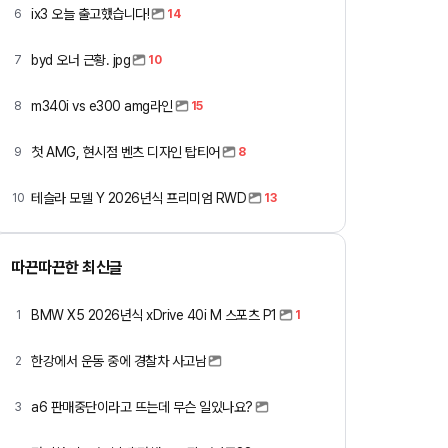
ix3 오늘 출고했습니다!
6
14
byd 오너 근황. jpg
7
10
m340i vs e300 amg라인
8
15
첫 AMG, 현시점 벤츠 디자인 탑티어
9
8
테슬라 모델 Y 2026년식 프리미엄 RWD
10
13
따끈따끈한 최신글
BMW X5 2026년식 xDrive 40i M 스포츠 P1
1
1
한강에서 운동 중에 경찰차 사고남
2
a6 판매중단이라고 뜨는데 무슨 일있나요?
3