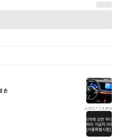
람 손
6
7
4,894