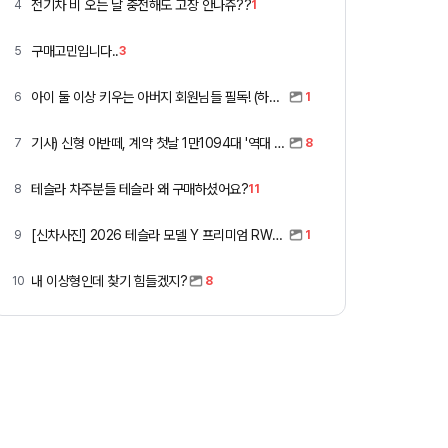
전기차 비 오는 날 충전해도 고장 안나쥬??
4
1
구매고민입니다..
5
3
아이 둘 이상 키우는 아버지 회원님들 필독! (하이패스 할인)
6
1
기사) 신형 아반떼, 계약 첫날 1만1094대 '역대 최고'
7
8
테슬라 차주분들 테슬라 왜 구매하셨어요?
8
11
[신차사진] 2026 테슬라 모델 Y 프리미엄 RWD (펄 화이트 + 블랙시트)
9
1
내 이상형인데 찾기 힘들겠지?
10
8