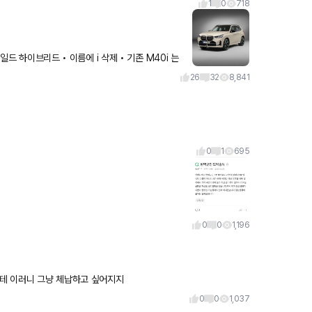
1
0
718
26
32
8,841
0
1
695
0
0
1,196
한테 이러니 그냥 체납하고 싶어지지
0
0
1,037