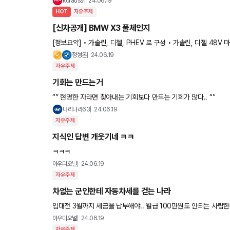
koraussi
24.06.19
HOT
자유주제
[신차공개] BMW X3 풀체인지
[정보요약] • 가솔린, 디젤, PHEV 로 구성 • 가솔린, 디젤 48V 마일드 하이브리드 • 이름에 i 삭제 • 기존 M40i 는
M50으로 대체(3.0리터 엔진) • 30 255마력,
정형돈
24.06.19
자유주제
기회는 만드는거
“” 현명한 자라면 찾아내는 기회보다 만드는 기회가 많다.. “”
나리나라63
24.06.19
자유주제
지식인 답변 개웃기네 ㅋㅋ
ㅋㅋㅋ
아우디오널
24.06.19
자유주제
차없는 군인한테 자동차세를 걷는 나라
입대전 3월까지 세금을 납부해야.. 월급 100만원도 안되는 사람
아우디오널
24.06.19
자유주제