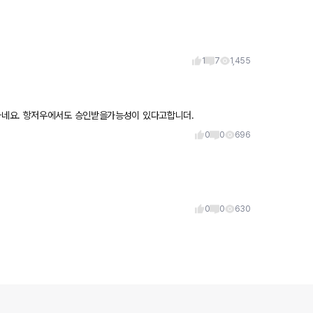
1
7
1,455
하네요. 항저우에서도 승인받을가능성이 있다고합니더.
0
0
696
0
0
630