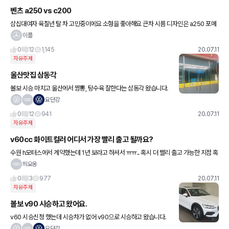
벤츠 a250 vs c200
삼십대여자 육칠년 탈 차 고민중이에요 소형을 좋아해요 큰차 시름 디자인은 a250 포메
틱이 좋고 승차감은 c200가 좋고 고민 ㅜㅜㅜㅜㅜ 견적은 a250 da1 옵션하면 4300 c
이플
200은 47
0
12
1,145
20.07.11
자유주제
울산맛집 삼동각
볼보 시승 마치고 울산에서 짬뽕, 탕수육 잘한다는 삼동각 왔습니다.
양도 많네요. 가격도 저렴하고 ㅎ 짬뽕이 일반 짬뽕과는 다르게 국물
요단강
이 맑은 느낌입니다. 전 관계자는 아닙니다.
0
12
941
20.07.11
자유주제
v60cc 화이트컬러 어디서 가장 빨리 출고 될까요?
수원 h모터스에서 계약했는데 1년 보라고 하셔서 ㅠㅠ.. 혹시 더 빨리 출고 가능한 지점 혹
은 딜러사가 있을까요?
띄요옹
0
3
977
20.07.11
자유주제
볼보 v90 시승하고 왔어요.
v60 시승신청 했는데 시승차가 없어 v90으로 시승하고 왔습니다.
250마력대 출력이라 그런지 어느정도 펀치력도 있었어요. v60은 v
요단강