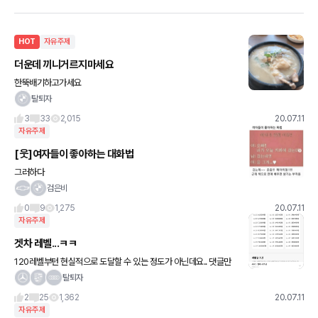
HOT
자유주제
더운데 끼니거르지마세요
한뚝배기하고가세요
탈퇴자
3
33
2,015
20.07.11
자유주제
[웃]여자들이 좋아하는 대화법
그러하다
검은비
0
9
1,275
20.07.11
자유주제
겟차 레벨...ㅋㅋ
120레벨부턴 현실적으로 도달할 수 있는 정도가 아닌데요.. 댓글만
달아서 120되려면 댓글 19만개 달아야한다는..
탈퇴자
2
25
1,362
20.07.11
자유주제