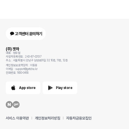
고객센터 문의하기
(주) 겟차
대표 : 정유철
사업자등록번호 : 243-87-00137
주소 : 서울특별시 강남구 삼성로91길 32 10층, 11층, 12층
개인정보보호책임자 : 이동용
이메일 : support@getcha.kr
전화번호: 1800-0456
App store
Play store
서비스 이용약관
개인정보처리방침
자동차금융모집인