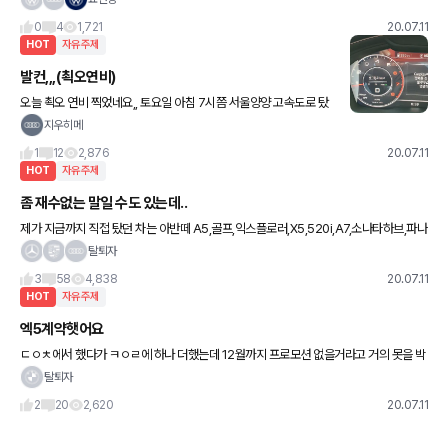
90에 비해 작아서 좀 더 경쾌할거라고 합니다. 생각보다
0
4
1,721
20.07.11
HOT
자유주제
발컨,,,(쵝오연비)
오늘 쵝오 연비 찍었네요,, 토요일 아침 7시쯤 서울양양 고속도로 탔
어요,, 차가 밀려서 달리지 못했더니,, 이런 영광이?? ㅋㅋㅋ 운전습관
지우히메
이 브레이크 밟는거를 싫어해서 브레이크 거의 안 쓰는 스타
1
12
2,876
20.07.11
HOT
자유주제
좀 재수없는 말일 수도 있는데..
제가 지금까지 직접 탔던 차는 아반떼 A5,골프,익스플로러,X5,520i,A7,소나타하브,파나
메라 인데 드디어 끝을 찾은 것 같습니다. 헤헤...이 미친 기변병이 이렇게 치료가 될 줄 이
탈퇴자
야..
3
58
4,838
20.07.11
HOT
자유주제
엑5계약햇어요
ㄷㅇㅊ에서 했다가 ㅋㅇㄹ에 하나 더했는데 12월까지 프로모션 없을거라고 거의 못을 박
네요
탈퇴자
2
20
2,620
20.07.11