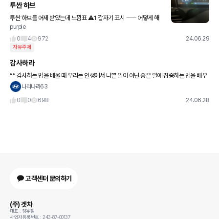
투싼 하브
투싼 하브를 어제 받았는데 느낌표 ⚠️1 갑자기 표시 ㅡㅡ 어떻게 해
purple
야하는지 아시는 분 계시면 댓글 부탁드려요
0
4
972
24.06.29
자유주제
감사하라
“” 감사하는 법을 배울 때 우리는 인생에서 나쁜 일이 아닌 좋은 일에 집중하는 법을 배우
는 것이다.. “”
나리나라63
0
0
698
24.06.28
고객센터 문의하기
(주) 겟차
대표 : 정유철
사업자등록번호 : 243-87-00137