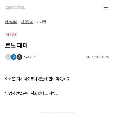
커뮤니티
자유주제
게시글
자유주제
르노 페미
구찌
24.06.29
1,079
Lv
37
이제쫌 디시떠오르나했는데 말아먹었네요
영업사원댓글이 취소됫다고 차량..