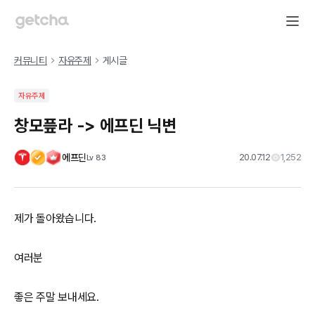
커뮤니티
자유주제
게시글
자유주제
창모픞라 -> 에프딘 닉변
에프딘
20.07.12
1,252
Lv
83
제가 돌아왔습니다.
여러분
좋은 주말 보내세요.