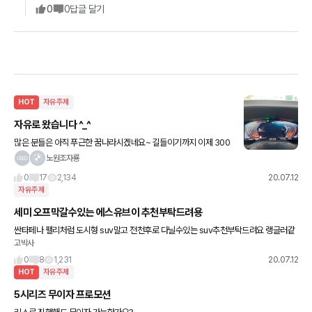
0
0
답글 달기
HOT
자유주제
자유로 왔습니다 ^_^
많은 분들은 아직 푸근한 꿈나라시겠네요~ 길들이기까지 이제 300
km남은 듯. 근데, 밟다보면 어느새 계기판 숫자가 ㅎㄷㄷ 다들 즐거
노원조자룡
운 휴일 보내세요~ 내친 김에 딸자랑 좀 하겠습니다^_
0
17
2,134
20.07.12
자유주제
세미 오프막갈수있는 에스유브이 추천부탁드려용
싼타페나 펠리처럼 도시형 suv말고 전천후로 다닐수있는 suv추천부탁드려요 랭글러같
고박사
은 오프로드용 차말구요 ㅎ
0
8
1,231
20.07.12
HOT
자유주제
5시리즈 무이자 프로모션