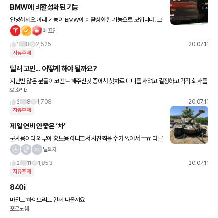
BMW에 비활성화된 기능
안녕하세요 아래 기능이 BMW에 비활성화된 기능으로 보입니다. 크
게 필요한 기능인진 모르겠네요. (코딩으로 활성화 가능한 듯 합니다)
에프딘
저처럼 영상 보기 귀찮은 분들을 위해 정리를 간단히 해드리
1
8
2,525
20.07.11
자유주제
딜러 고민... 어떻게 해야 될까요?
지난번 많은 분들이 코멘트 해주신것 중에서 첫차로 미니를 사려고 결정하고 각각 회사를
오소리b
알아보다가... 도*치 에서 모 딜러님이랑 진행을 하려고 하던 중에 혹시나 해서 바*바리안
전시장에 들려
2
8
1,708
20.07.11
자유주제
제일 연비 안좋은 ‘차’
군사용이라 외부에 홍보용 아니고서 사진찍을 수가 없어서 ㅠㅠ 다른
기종을 올려요. 제가 소개하고 싶었던 차는 K-200 장갑차지만 ㅠㅠ
탈퇴자
밀덕후라 그냥 올려봅니다
2
11
1,853
20.07.11
자유주제
840i
마일드 하이브리드 언제 나올까요
포르노쉐