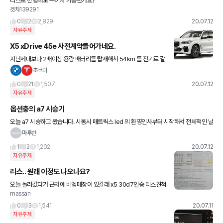
리스로 진행해도 무이자 가능한가요?
겟차139291
0
2
2,829
20.07.12
자유주제
X5 xDrive 45e 사전계약들어가네요.
지난세대보다 2배이상 용량 배터리를 탑재해서 54km 를 전기로 갈
수있다네용? 집밥 회사밥 먹으면, 서울이나 수도권 어지간한 출퇴근
초크미
길은 전기로만 다닐수있겠네요. 오호라...
0
21
1,507
20.07.12
자유주제
옵션충의 a7 시승기
오늘 a7 시승하고 왔습니다. 시동시 매트릭스 led 의 환영인사부터 시작해서 전체적인 날
렵한 라인 실내 엠비언트라이트부터 앞자석 비행기같은 최첨단 디자인까지 진짜 감탄사
마루한
를 연발했습니다. 압도적이
1
2
1,202
20.07.12
자유주제
리스.. 원래 이정도 나오나요?
오늘 놀러갔다가 근처에 비엠매장이 있길래 x5 30d7인승 리스견적
massan
을 받아봤는데요 5년 반납조건인데 인수하면 1억짜리를 거진 1억3
천에 사게돼더라구요 세금적인부분에서 어느정도 보상은 되겠지만
0
3
1,541
20.07.11
할부
자유주제