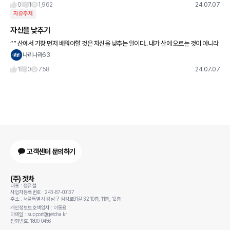
0
1
1,962
24.07.07
자유주제
자신을 낮추기
“” 산에서 가장 먼저 배워야할 것은 자신을 낮추는 일이다.. 내가 산에 오르는 것이 아니라
산이 나를 받아주는 것이다.. “”
나리나라63
1
0
758
24.07.07
고객센터 문의하기
(주) 겟차
대표 : 정유철
사업자등록번호 : 243-87-00137
주소 : 서울특별시 강남구 삼성로91길 32 10층, 11층, 12층
개인정보보호책임자 : 이동용
이메일 : support@getcha.kr
전화번호: 1800-0456