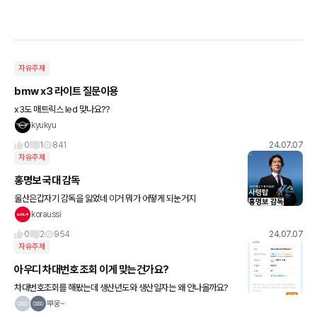
자유주제
bmw x3 라이트 질문이용
x3도 매트릭스 led 맞나요??
kyukyu
0
1
841
24.07.07
자유주제
홍명보 국대 감독
울산은갑자기 감독을 잃었네 이거 뭐가 어떻게 되눈거지
koraussi
0
2
954
24.07.07
자유주제
아우디 차대번호 조회 이게 맞는건가요?
차대번호조회를 해봤는데 생산년도와 생산일자는 왜 안나올까요?
뿌웅~