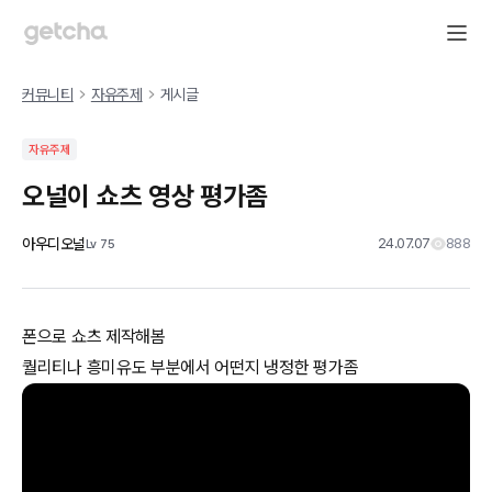
커뮤니티
자유주제
게시글
자유주제
오널이 쇼츠 영상 평가좀
아우디오널
24.07.07
888
Lv
75
폰으로 쇼츠 제작해봄
퀄리티나 흥미유도 부분에서 어떤지 냉정한 평가좀