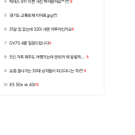
하데스 911 이쁜 사진 찍어왔어요^^
4
8
경기도 교통호재 티어표.jpg
5
31살 집 없는데 320i 사면 카푸어인가요
6
8
GV70 4륜 질문드립니다
7
6
5인 가족 제주도 여행가는데 렌트카 뭐 빌릴까요 ㅎ
8
5
요즘 잘나가는 30대 남자들이 타고다니는 차
9
9
X5 50e vs 40i
10
13