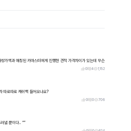
0
4
1,152
차 따로따로 캐쉬백 들어오나요?
0
0
706
러낼 뿐이다.. “”
0
0
624