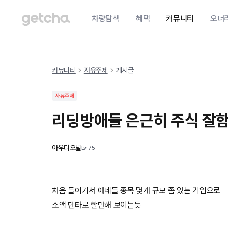
차량탐색
혜택
커뮤니티
오너
커뮤니티
자유주제
게시글
자유주제
리딩방애들 은근히 주식 잘
아우디오널
Lv
75
처음 들어가서 얘네들 종목 몇개 규모 좀 있는 기업으로
소액 단타로 할만해 보이는듯