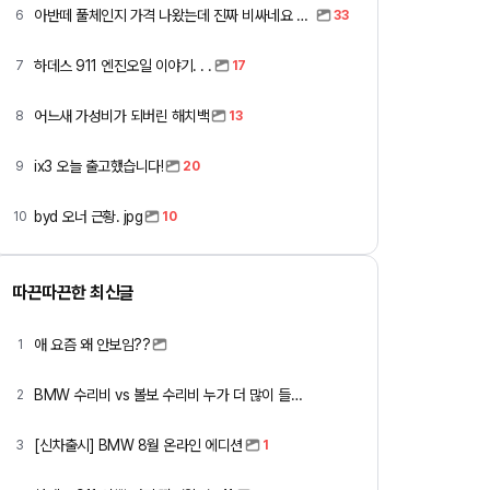
아반떼 풀체인지 가격 나왔는데 진짜 비싸네요 ㅎㅎ
6
33
하데스 911 엔진오일 이야기. . .
7
17
어느새 가성비가 되버린 해치백
8
13
ix3 오늘 출고했습니다!
9
20
byd 오너 근황. jpg
10
10
따끈따끈한 최신글
애 요즘 왜 안보임??
1
BMW 수리비 vs 볼보 수리비 누가 더 많이 들까요 ㅎ
2
[신차출시] BMW 8월 온라인 에디션
3
1