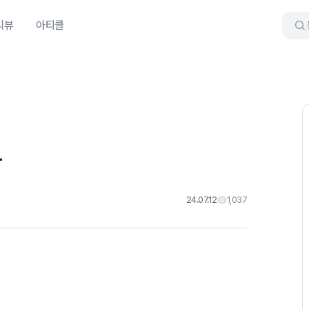
리뷰
아티클
함
24.07.12
1,037