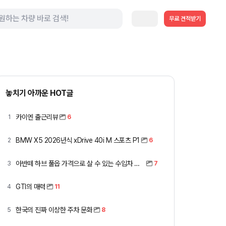
무료 견적받기
놓치기 아까운 HOT글
카이엔 출근리뷰
1
6
BMW X5 2026년식 xDrive 40i M 스포츠 P1
2
6
아반떼 하브 풀옵 가격으로 살 수 있는 수입차 모아봤습니다 (중고 포함)
3
7
GTI의 매력
4
11
한국의 진짜 이상한 주차 문화
5
8