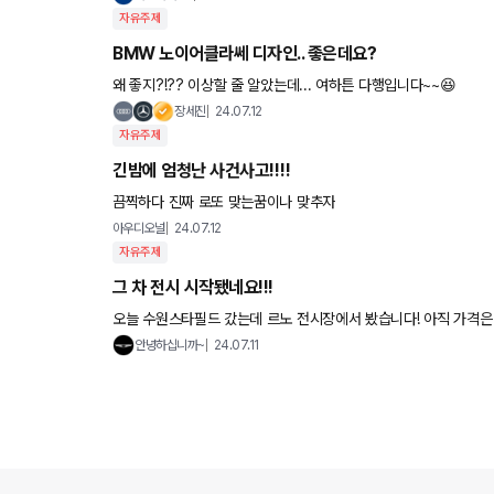
자유주제
BMW 노이어클라쎄 디자인.. 좋은데요?
왜 좋지?!?? 이상할 줄 알았는데... 여하튼 다행입니다~~😆
장세진
24.07.12
자유주제
긴밤에 엄청난 사건사고‼️‼️
끔찍하다 진짜 로또 맞는꿈이나 맞추자
아우디오널
24.07.12
자유주제
그 차 전시 시작됐네요!!!
오늘 수원스타필드 갔는데 르노 전시장에서 봤습니다! 아직 가격은
보이고 공간감넓고 시트도 적당히 푹신하니 좋아보이는데 문제 잘대
안녕하십니까~
24.07.11