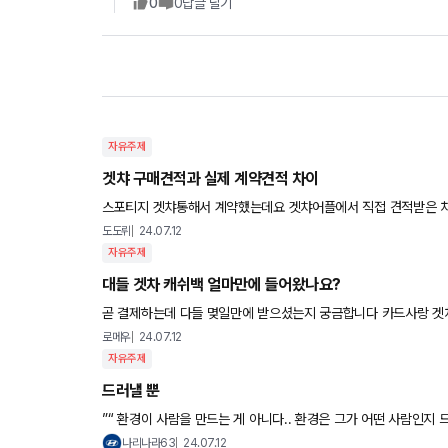
0
0
답글 달기
자유주제
겟챠 구매견적과 실제 계약견적 차이
스포티지 겟챠통해서 계약했는데요 겟챠어플에서 직접 견적받은 차량가액과 매칭된 카마스터에게 진행한 견적 가격차이가 있는데 무슨
차이인가요..? 겟챠견적이 약 100만원 저렴합니다
도도뤼
24.07.12
자유주제
대들 겟차 캐쉬백 얼마만에 들어왔나요?
곧 결제하는데 다들 몆일만에 받으셨는지 궁금합니다 카드사랑 겟
로메우
24.07.12
자유주제
드러낼 뿐
”“ 환경이 사람을 만드는 게 아니다.. 환경은 그가 어떤 사람인지 드
나리나라63
24.07.12