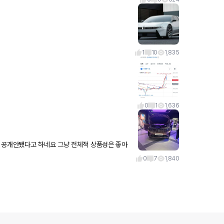
1
10
1,835
0
1
1,636
 공개안됐다고 하네요 그냥 전체적 상품성은 좋아
처하길... 안타깝네요 뭔
0
7
1,840