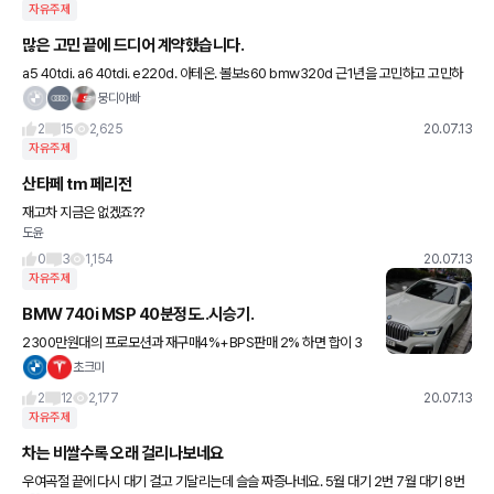
자유주제
많은 고민 끝에 드디어 계약했습니다.
a5 40tdi. a6 40tdi. e220d. 아테온. 볼보s60 bmw320d 근1년을 고민하고 고민하
다 6월경에는 아우디a5 페리모델 시승 후 계약까지 갈뻔도 했지만.. 결국 안했었는데요
뭉디아빠
2
15
2,625
20.07.13
자유주제
산타페 tm 페리전
재고차 지금은 없겠죠??
도윤
0
3
1,154
20.07.13
자유주제
BMW 740i MSP 40분정도..시승기.
2300만원대의 프로모션과 재구매4%+BPS판매 2% 하면 합이 3
천만원 이상 할인이 들어가서..갑자기 매력적인 가격이 되는 BMW
초크미
의 플래그쉽모델입죠.^^ 유부브로는 많이 봤는데 BMW가 만드는
2
12
2,177
20.07.13
자유주제
차는 비쌀수록 오래 걸리나보네요
우여곡절 끝에 다시 대기 걸고 기달리는데 슬슬 짜증나네요. 5월 대기 2번 7월 대기 8번