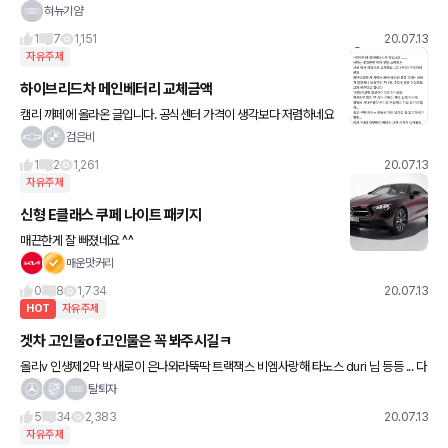
다시 대기 12번
혀뉴기얌
1
7
1,151
20.07.13
자유주제
하이브리드차 메인베터리 교체금액
캠리 까페에 올라온 글입니다. 공식센터 가격이 생각보다 저렴하네요
이제 하이브리드 베터리에 대한 편견 없어졌으면 좋겠네요. 16만은
검은비
평균값이며 해외엔 30만까지 교체없이 타는 사람도 수두룩 하다고
1
2
1,261
20.07.13
자유주제
신형 E클래스 쿠페 나이트 패키지
매끈한게 잘 빠졌네요 ^^
매운맛커리
0
8
1,734
20.07.13
HOT
자유주제
겟차 고인물of고인물은 꼭 봐주시길ㅋ
올리v 인생제2막 박새로이 은나와라뚝딱 트랙잭스 비엠사랑해 타노스 duri 님 등등 ... 다
들 잘 지내고 계시지요???ㅜㅜ 원하시는 차들은 출고하셨는지 모르겠어요 특히 인생제2
탈퇴자
막님이랑 d
5
34
2,383
20.07.13
자유주제