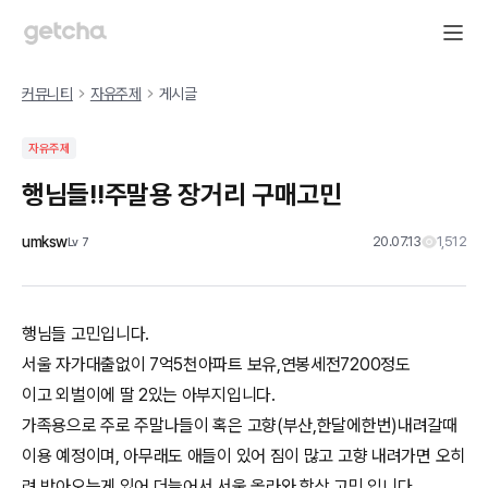
커뮤니티
자유주제
게시글
자유주제
행님들!!주말용 장거리 구매고민
umksw
20.07.13
1,512
Lv
7
행님들 고민입니다.
서울 자가대출없이 7억5천아파트 보유,연봉세전7200정도
이고 외벌이에 딸 2있는 아부지입니다.
가족용으로 주로 주말나들이 혹은 고향(부산,한달에한번)내려갈때
이용 예정이며, 아무래도 애들이 있어 짐이 많고 고향 내려가면 오히
려 받아오는게 있어 더늘어서 서울 올라와 항상 고민 입니다.