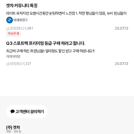
겟차 커뮤니티 특징
라이트 유저지만 오랜시간동안 눈팅하면서 느낀점 1. 착한 형님들이 많음, 뉴비 횐님들의
차량 관련 고민이 있으면 친구차 사는거 도와주는거처럼 고수형님들이 발 벗고 나서서 자
매애애앵구
세히 알려줌 2. 국
2
25
1,481
20.07.13
자유주제
Q3 스포트백 프리미엄 등급 구매 하려고 합니다.
최근에 구매 하신 회원님들!! 얼마정도 할인 받고 구매 하셨나요?!
아자아자잉
0
5
1,321
20.07.13
고객센터 문의하기
(주) 겟차
대표 : 정유철