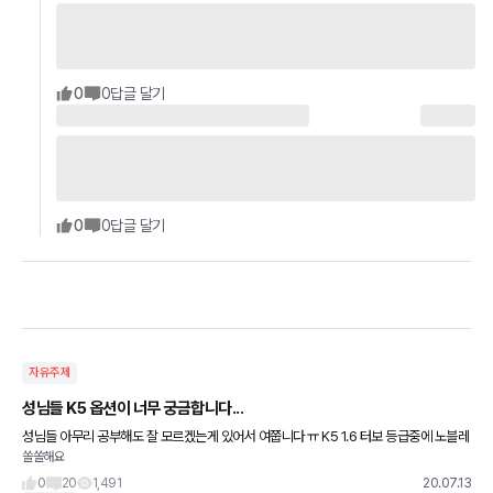
0
0
답글 달기
0
0
답글 달기
자유주제
성님들 K5 옵션이 너무 궁금합니다...
성님들 아무리 공부해도 잘 모르겠는게 있어서 여쭙니다 ㅠ K5 1.6 터보 등급중에 노블레
쏠쏠해요
스, 시그니쳐의 차이점이 뭘까요? 선택 추가옵션은 뭐, 스피커 선루프 등등 자세하게 나와
있는데 그 종이로
0
20
1,491
20.07.13