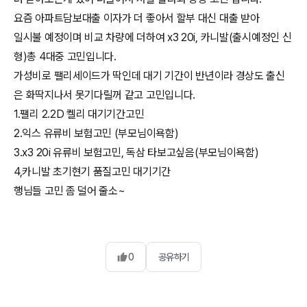
요즘 아파트담보대출 이자가 더 좋아서 할부 대신 대출 받아
일시불 예정이며 비교 차량에 더하여 x3 20i, 카니발(출시예정인 신
형)총 4대중 고민입니다.
가성비로 팰리세이드가 딱인데 대기 기간이 반년이라 경상도 출신
은 화딱지나서 못기다릴꺼 같고 고민입니다.
1.팰리 2.2D 켈리 대기기간고민
2.익스 유류비 보험고민 (부모님이욕함)
3.x3 20i 유류비 보험고민, 독삼 타보고싶음(부모님이욕함)
4,카니발 초기현기 품질고민 대기기간
행님들 고민 좀 덜어 줄소~
0
공유하기