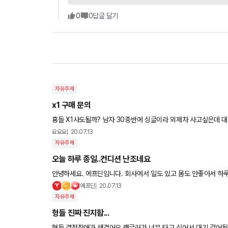
0
0
답글 달기
자유주제
x1 구매 문의
횽들 X1사도될까? 남자 30중반에 싱글이라 외제차 사고싶은데 대기업 과장급임 집사서 돈이 읎어 집은 광역시라 그리비싸진 않음.. 사
실 그랜저 2.5 살랬더니 엔진문제 있고 k5 풀옵살까했더
요요요
20.07.13
자유주제
오늘 하루 종일..컨디션 난조네요
안녕하세요. 에프딘입니다. 회사에서 일도 있고 몸도 안좋아서 하루종일 두통과의 전쟁에 시달렸네요. 소화가 너무 안되서 그런거라 아
무런 활동을 못했습니다ㅜ.ㅜ 자연스레 댓글도 짧게 달고 글보기
에프딘
20.07.13
자유주제
형들 진짜 진지함...
형들 결정장애가 생겼어요 랭글러가 너무 타고 싶어서 대기 걸어뒀