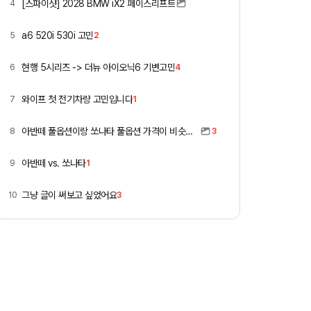
[스파이샷] 2028 BMW iX2 페이스리프트
4
a6 520i 530i 고민
5
2
현행 5시리즈 -> 더뉴 아이오닉6 기변고민
6
4
와이프 첫 전기차량 고민입니다
7
1
아반떼 풀옵션이랑 쏘나타 풀옵션 가격이 비슷하네요
8
3
아반떼 vs. 쏘나타
9
1
그냥 글이 써보고 싶었어요
10
3