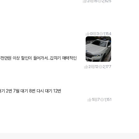
2
15
2,625
0
3
1,154
3천만원 이상 할인이 들어가서..갑자기 매력적인
부브로는 많이 봤는데 BMW가 만드는
2
12
2,177
우여곡절 끝에 다시 대기 걸고 기달리는데 슬슬 짜증나네요. 5월 대기 2번 7월 대기 8번 다시 대기 12번
1
7
1,151