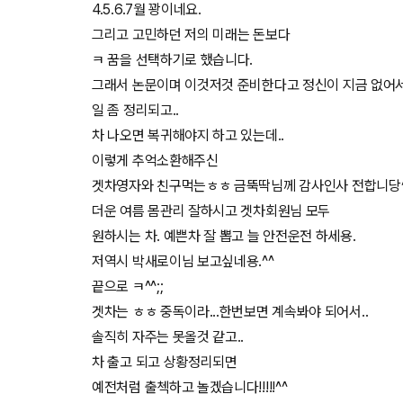
4.5.6.7월 꽝이네요.
그리고 고민하던 저의 미래는 돈보다
ㅋ 꿈을 선택하기로 했습니다.
그래서 논문이며 이것저것 준비한다고 정신이 지금 없어
일 좀 정리되고..
차 나오면 복귀해야지 하고 있는데..
이렇게 추억소환해주신
겟차영자와 친구먹는ㅎㅎ 금뚝딱님께 감사인사 전합니당^
더운 여름 몸관리 잘하시고 겟차회원님 모두
원하시는 차. 예쁜차 잘 뽑고 늘 안전운전 하세용.
저역시 박새로이님 보고싶네용.^^
끝으로 ㅋ^^;;
겟차는 ㅎㅎ 중독이라...한번보면 계속봐야 되어서..
솔직히 자주는 못올것 같고..
차 출고 되고 상황정리되면
예전처럼 출첵하고 놀겠습니다!!!!!^^