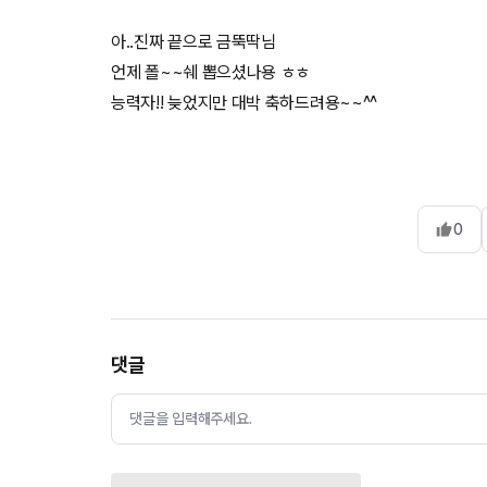
아..진짜 끝으로 금뚝딱님
언제 폴~~쉐 뽑으셨나용 ㅎㅎ
능력자!! 늦었지만 대박 축하드려용~~^^
0
댓글
댓글을 입력해주세요.