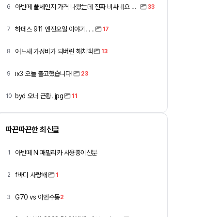
아반떼 풀체인지 가격 나왔는데 진짜 비싸네요 ㅎㅎ
6
33
하데스 911 엔진오일 이야기. . .
7
17
어느새 가성비가 되버린 해치백
8
13
ix3 오늘 출고했습니다!
9
23
byd 오너 근황. jpg
10
11
따끈따끈한 최신글
아반떼 N 패밀리카 사용중이신분
1
f바디 사랑해
2
1
G70 vs 아엔수동
3
2