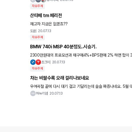
자유주제
산타페 tm 페리전
재고차 지금은 없겠죠??
도윤
20.07.13
자유주제
BMW 740i MSP 40분정도..시승기.
2300만원대의 프로모션과 재구매4%+BPS판매 2% 하면 합이 
가격이 되는 BMW의 플래그쉽모델입죠.^^ 유
초크미
20.07.13
자유주제
차는 비쌀수록 오래 걸리나보네요
혀뉴기얌
20.07.13