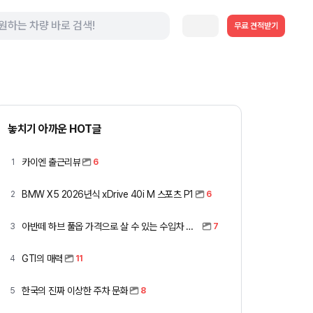
무료 견적받기
놓치기 아까운 HOT글
카이엔 출근리뷰
1
6
BMW X5 2026년식 xDrive 40i M 스포츠 P1
2
6
아반떼 하브 풀옵 가격으로 살 수 있는 수입차 모아봤습니다 (중고 포함)
3
7
GTI의 매력
4
11
한국의 진짜 이상한 주차 문화
5
8