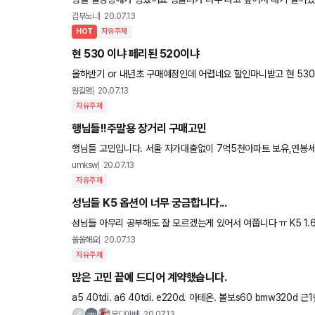
에들고.. 신혼이고 애기는 내년예정인데.. 친구놈들은 젊을때 랭글
김부노니
20.07.13
HOT
자유주제
현 530 이냐 페리된 520이냐
올하반기 or 내년초 구매예정인데 어렵네요 할인마니받고 현 53
수님들의 냉철한 조언부탁드립니다.
원길명
20.07.13
자유주제
행님들!!주말용 장거리 구매고민
행님들 고민입니다. 서울 자가대출없이 7억5천아파트 보유,연봉세전7200정도 이고 외벌이에
로 주말나들이 혹은 고향(부산,한달에한번)내려갈때 이용 예정이며
umksw
20.07.13
자유주제
성님들 K5 옵션이 너무 궁금합니다...
성님들 아무리 공부해도 잘 모르겠는게 있어서 여쭙니다 ㅠ K5 1.6 터보 등급중에 노블레스, 시그니쳐의 차이점이 뭘까요? 선택 추가
옵션은 뭐, 스피커 선루프 등등 자세하게 나와있는데 그 종이로
쏠쏠해요
20.07.13
자유주제
많은 고민 끝에 드디어 계약했습니다.
a5 40tdi. a6 40tdi. e220d. 아테온. 볼보s60 bmw320d 근1년을 고민하고 고민하다 6월경에는 아우디a5 페리모델 시승 후 계약
까지 갈뻔도 했지만.. 결국 안했었는데요
뭉디아빠
20.07.13