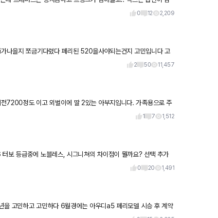
러
0
12
2,209
0i가나을지 쪼금기다렸다 페리된 520을사야되는건지 고민입니다 고
2
50
11,457
 딸 2있는 아부지입니다. 가족용으로 주
,
1
7
1,512
0
20
1,491