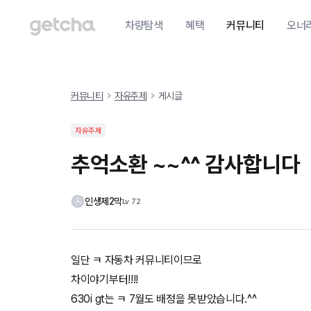
차량탐색
혜택
커뮤니티
오너
커뮤니티
자유주제
게시글
자유주제
추억소환 ~~^^ 감사합니다
인생제2막
Lv
72
일단 ㅋ 자동차 커뮤니티이므로
차이야기부터!!!!
630i gt는 ㅋ 7월도 배정을 못받았습니다.^^