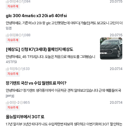
0
4
1,084
20.07.15
자유주제
glc 300 4matic x3 20i a6 40tfsi
안녕하세요. 기존에 x3 20i 랑 glc 고민햇었는데 아우디(가솔린)꺼도 보고오니 고민이 더
밈겸
해지네요.. 옵션이나 성능면에선 아우디인데 시동꺼짐. 물고임 등등을 생각하면 x3이고
네임벨류,디자인,
0
8
1,088
20.07.15
자유주제
[예상도] 신형 K7(3세대) 풀체인지 예상도
안녕하세요, 45 TFSI입니다. 오늘은 처음으로 예상도를 그려봤습니
45TFSI
다. 바로 새로 나올 3세대 K7이 그것인데요, 그릴 윤곽이랑 등화류만
소소하게 칠해본거라 실차는 많이 다를 수 있습니다. (
1
5
1,633
20.07.14
자유주제
장기렌트 국산 vs 수입 월렌트료 차이?
안녕하세요? 장기렌트 생각중이여서 이곳저곳 견적 알아보고있습니다 근데 예를들어 국
jjerryjj
산차든 수입차든 비슷한 차값(7천만원)인데 월렌탈료가 차이나는건 보험료나 차량잔존
가치 차이가 있어서 월렌트료가 차이가
0
-2
865
20.07.14
자유주제
올뉴말리부에서 3GT로
17년 말리부 3년간 타다가 나도 수입차한번 타보자 생각하고 이번기회에 3GT 할인하는