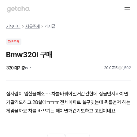
커뮤니티
자유주제
게시글
자유주제
Bmw320i 구매
320i대기중
20.07.15
1,502
Lv
7
집사람이 임신을해소~~차를바꿔야댈거같긴한데 집을먼저사야댈
거같기도하고 28살에ㅠㅠㅠ 전세아파트 살구잇는데 뭐를먼저 하는
게맞을까요 차를 바꾸기는 해야댈거같기도하고 고민이네요