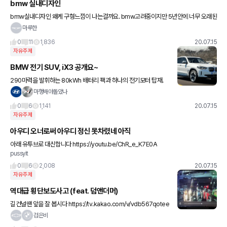
bmw 실내디자인
bmw실내디자인 왜케 구형느낌이 나는걸까요. bmw고려중이지만 5년안에 너무 오래된
느낌 날것같은 같은 실내가 아쉬워 발걸음을 못때는 1인입니다
마루한
0
11
1,836
20.07.15
자유주제
BMW 전기 SUV, iX3 공개요~
290마력을 발휘하는 80kWh 배터리 팩과 하나의 전기모터 탑재.
WLTP 기준 460km 주행가능. 후륜구동만 제공, 제로백은 6.8초
마행배야돌았나
볼보처럼 최고속도는 180km/h에서 제한. 150
0
6
1,141
20.07.15
자유주제
아우디 오너로써 아우디 정신 못차렸네 아직
아래 유투브로 대신합니다 https://youtu.be/ChR_e_K7E0A
pussyit
0
6
2,008
20.07.15
자유주제
역대급 횡단보도사고 (feat. 덤앤더머)
길건널땐 앞을 잘 봅시다 https://tv.kakao.com/v/vdb567qotee
O8hutFQOuqt7@my
검은비