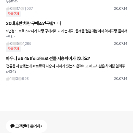
두딸파파
거 보고 계약을 하고나서 말리부보다 차가 작으니 이런저런 생각이 드네요 이제 내일이면
업자손에 넘어가니 더 그런
0
17
1,067
20.07.14
자유주제
20대후반 차량 구매조언구합니다
5년정도 트랙스타다가 차량 구매하려고 하는대요, 올겨울 결혼예정이라 와이프랑 둘이서
규나다
탈 차량 고민하고 있습니다. 그렇게 고속주행을 즐기지는 않는 성향이라 audi A4 40 tfsi
와 g70 페
0
5
1,295
20.07.14
자유주제
아우디 a6 45tfsi 콰트로 전륜 시승차이가 있나요?
전륜을 시승했는데 콰트로와 시승시 차이가 있는지 운적비교 해보시분은 차이점 알려주
s4343
세요 ~~~
1
3
993
20.07.14
고객센터 문의하기