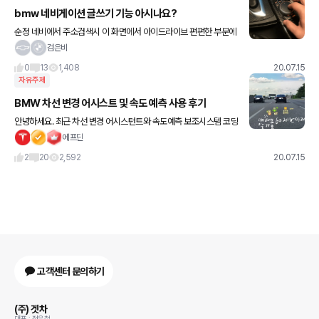
bmw 네비게이션 글쓰기 기능 아시나요?
순정 네비에서 주소검색시 이 화면에서 아이드라이브 편편한 부분에
손가락으로 글씨를 쓰면 주소검색시 글이 써집니다. 강남구 한글자씩
검은비
쓰면 강남구 가 나옵니다 별거 아닌데 신기하지만 잘안씁니다
0
13
1,408
20.07.15
자유주제
BMW 차선 변경 어시스트 및 속도 예측 사용 후기
안녕하세요. 최근 차선 변경 어시스턴트와 속도예측 보조시스템 코딩
후 장거리를 뛰어본 후기 입니다. 1. 차선변경시스템(Lane Change
에프딘
Assistant, LCA) 반자율주행 중 차선이 변
2
20
2,592
20.07.15
고객센터 문의하기
(주) 겟차
대표 : 정유철