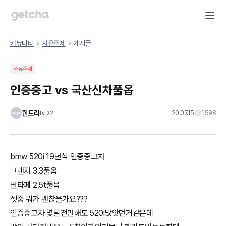
커뮤니티
자유주제
게시글
자유주제
인증중고 vs 국산신차풀옵
한토리
20.07.15
1,598
Lv
22
bmw 520i 19년식 인증중고차
그랜저 3.3풀옵
싼타페 2.5t풀옵
셋중 뭐가 괜찮을가요???
인증중고차 몇달전만해도 520i많앗던거같은데