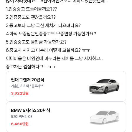
많이 사라졋네요.... 5천이하인거보니 메리트있는듯한데 ..
1.인증중고 또들어올까요???
2.인증중고도 괜찮을까요??
3.중고보다 그냥 국산 새차가 나으려나요?
4.아직 보증남은인증중고도 보증연장 가능한가요?
5.인증중고도 올현금 가능한가요?
6.중고차 사자고 마누라 어떻게 꼬실까요? ㅠㅠ
이미마음은 비엠인데 마누라는 새차를 그냥 사자하고...
중고차는 찝집하다고....ㅠㅠ
현대 그랜저 20년식
가솔린 3.3 익스클루시브
3,922만원
BMW 5시리즈 20년식
520i 럭셔리 OE
6,460만원