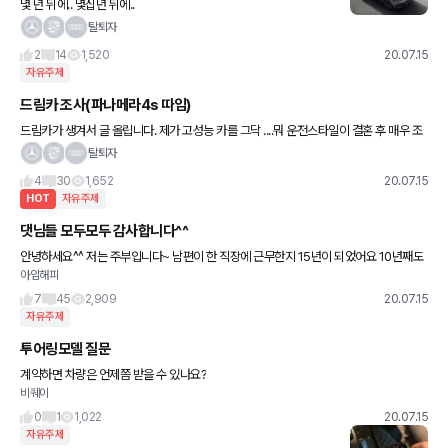
몇 년 뒤에.. 몇십년 뒤에..
탈퇴자
2
14
1,520
20.07.15
자유주제
드림카 조사(파나메라4s 따임)
드림카가 생겨서 글 올립니다. 제가 고성능 카를 그닥 ....뭐 운전스타일이 결혼 후 매우 조
심히 운전해서 고성능카가 필요하진 않았는데 오늘 일이 생겨서 파나메라로 따여보니 빠
탈퇴자
른 차가 갖고 싶어요
4
30
1,652
20.07.15
HOT
자유주제
댓님들 모두모두 감사합니다^^
안녕하세요^^ 저는 주부입니다~ 남편이 한 직장에 근무한지 15년이 되었어요 10년째도
아임해피
아무것도 못해줬는데 차바꿀때도 된거같고 해서 몰래 선물을 해주고 싶어요 저는 외제차
는 커녕 국산차도 안사본..
7
45
2,909
20.07.15
자유주제
투어링모델 질문
계약하면 차량은 언제쯤 받을 수 있나요?
비퀘이
0
1
1,022
20.07.15
자유주제