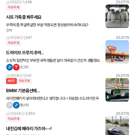
0
2
1,498
20.07.15
자유주제
시트 가죽좀 봐주세요
우측에 좀 쭈글쭈글한 부분 저정도면 정상범위에 속하나요?
강박
0
9
1,587
20.07.15
자유주제
드라이브 쓰루의 추억..
소싯적 일반적인 부유한 유학생들관 달리 여유없이 간신히 생활정도
만 하는 헝그리한 유학생활을 했었더랬습니다. 학교가 있던곳이 미국
초크미
서부쪽이라..땅덩어리가 넓어서 대부분 유학생들이 아무리 못해도 차
0
9
1,041
20.07.15
는
HOT
자유주제
BMW 기본옵션에...
라이언패키지 넣어줘야한다고 생각합니다~! 죄송합니다..라이언 두
마리 모아서 기분이 좋아 그만...뻘글을^^
햄스터
2
24
3,959
20.07.15
자유주제
내친김에 페라리 가즈아~~!