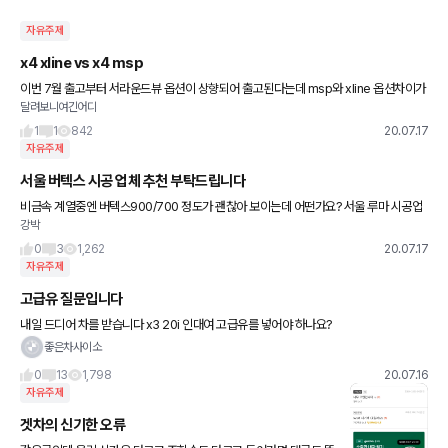
자유주제
x4 xline vs x4 msp
이번 7월 출고부터 서라운드뷰 옵션이 상향되어 출고된다는데 msp와 xline 옵션차이가
달려보니여긴어디
있는지 무척 궁금하네요.. 외관상 차이라면 굳이...라는 생각이 들어서요.. 혹시 다른점이
있다면 알려주시면
1
1
842
20.07.17
자유주제
서울 버텍스 시공 업체 추천 부탁드립니다
비금속 계열중엔 버텍스900/700 정도가 괜찮아 보이는데 어떤가요? 서울 루마 시공업
강박
체 추천부탁드립니다. 중구근처면 더 좋구요! 그리고 전면 900 / 측후선룹 700으로하면
얼마정도면 적당한
0
3
1,262
20.07.17
자유주제
고급유 질문입니다
내일 드디어 차를 받습니다 x3 20i 인대여 고급유를 넣어야 하나요?
좋은차사이소
0
13
1,798
20.07.16
자유주제
겟차의 신기한 오류