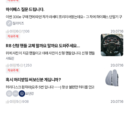
자유주제
하이패스 질문 드립니다.
이번 330e 구매 전에 타던 차가 라세티 프리미어였는데요~ 그 차에 하이패스 단말기 구
입해서 하이패스 카드를 끼워 사용했었습니다. 이번에 330e에 RF방식 단말기를 작업받
칠리치즈
을 때 단말기에 차대번호
0
6
1,106
20.07.16
자유주제
R8 신형 핸들 교체 할까요 말까요 도와주세요...
위에 사진이 지금 핸들이고 아래 사진이 신형 핸들입니다. 신형 핸들
샤토린
로 바꾸면 150만원 드는데 님들이 보기에 150만원만큼 더 간지난다
고 생각하시나요...? 며칠째 결정을 못하고 있습니다 도와주
0
15
1,250
20.07.16
자유주제
혹시 허리받침 써보신분 계십니까?
허리디스크 환자라(요추 5번 입니다 ㅡㅡ) 항상 불편한 허리를 안고
삽니다. 운전시도 마찬가지구요. 그래서 쿠션도 사봤는데 역시나 별
요단강
로... 전에 팔았던 차에 쓰던 허리받침이 좋아서(차 팔면서 안
0
5
908
20.07.16