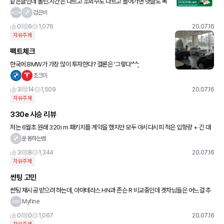
같은글인데 올린.시간은 다르고 조회수도 다르고 들어가면 댓글도 똑
같고 내용도 똑같음
검은비
0
6
1,076
20.07.16
자유주제
팩트체크
한국에 BMW가 가장 많이 투자한다? 결론은 '그렇다'^^;
초크미
3
14
1,509
20.07.16
자유주제
330e 시승 리뷰
저는 6월초 원래 320i m 패키지를 계약을 했지만 모두 아시다시피 적은 입항량 + 긴 대
기줄로 인해 차량 인도시기가 미지수인 상황이었습니다 그 와중에 딜러분이 330e를 적
운동하는범
극 추천했고 저도
3
8
1,344
20.07.16
자유주제
썬팅 고민
썬팅 재시공 받으려 하는데, 아마테라스 HN과 존슨 R 비교중인데 겟차님들은 어느걸 추
천하시는지요?
Myfine
0
0
1,067
20.07.16