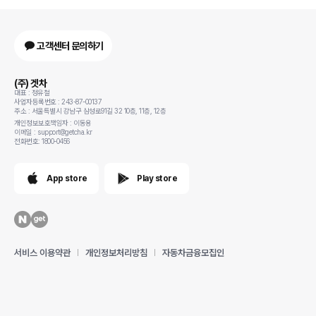
고객센터 문의하기
(주) 겟차
대표 : 정유철
사업자등록번호 : 243-87-00137
주소 : 서울특별시 강남구 삼성로91길 32 10층, 11층, 12층
개인정보보호책임자 : 이동용
이메일 : support@getcha.kr
전화번호: 1800-0456
App store
Play store
서비스 이용약관
개인정보처리방침
자동차금융모집인