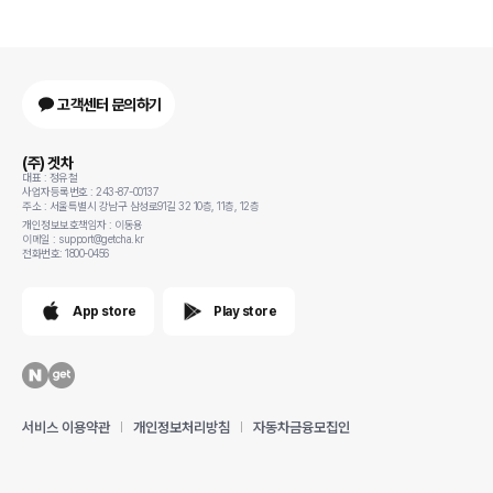
고객센터 문의하기
(주) 겟차
대표 : 정유철
사업자등록번호 : 243-87-00137
주소 : 서울특별시 강남구 삼성로91길 32 10층, 11층, 12층
개인정보보호책임자 : 이동용
이메일 : support@getcha.kr
전화번호: 1800-0456
App store
Play store
서비스 이용약관
개인정보처리방침
자동차금융모집인