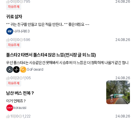
0
0
795
24.08.26
자유주제
귀로 살자
“” 귀는 친구를 만들고 입은 적을 만든다.. “” 좋은아침요 ~~
나리나라63
0
0
596
24.08.26
자유주제
폴스타2 타면서 폴스타4 앉은 느낌(전시장 글 외 느낌)
우선 폴스타4는 시승같은건 못해봐서 시승후에 이 느낌은 더 정확하게 나올거 같긴 합니
다만.... 폴2와 폴4의 딱 운행감을 어림짐작 해보자면 폴2가 매번 까이는게 차 크기죠 외
GoFoward
부로 봐도 큰차 아
0
2
1,105
24.08.26
자유주제
남산 버스 전복 ?
이거 언제죠 ?
koraussi
1
0
1,222
24.08.26