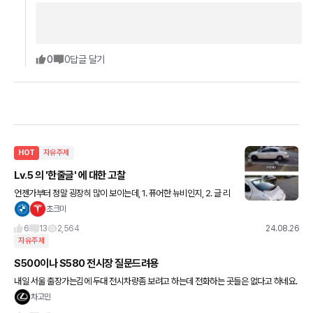
0
0
답글 달기
HOT
자유주제
Lv.5 의 '한줄글' 에 대한 고찰
언젠가부터 정말 굉장히 많이 보이는데, 1. 퓨어한 뉴비인지, 2. 글 리
젠이 너무 안되니 겟차에서 심은 봇인건지, 3. 자주 보이는 20원 모
초크미
으시는 분들이 쓰는건지, 4. 아님 그 20원 모으는
6
13
2,564
24.08.26
자유주제
S500이나 S580 전시장 질문드려용
내일 서울 출장가는김에 두대 전시차량좀 보려고 하는데 전화하는 곳들은 없다고 하네요.
용산 주변 출장 일정이라 혹시 전시장에서 보신분있으면 말씀해주시면 감사하겠습니다!
차고민