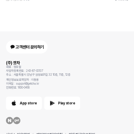
고객센터 문의하기
(주) 겟차
대표 : 정유철
사업자등록번호 : 243-87-00137
주소 : 서울특별시 강남구 삼성로91길 32 10층, 11층, 12층
개인정보보호책임자 : 이동용
이메일 : support@getcha.kr
전화번호: 1800-0456
App store
Play store