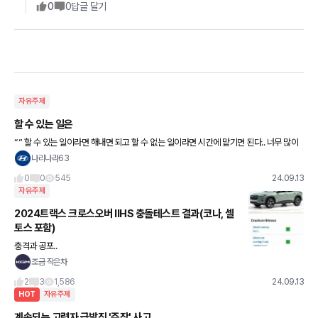
0
0
답글 달기
자유주제
할 수 있는 일은
“” 할 수 있는 일이라면 해내면 되고 할 수 없는 일이라면 시간에 맡기면 된다.. 너무 많이
생각하지 말자.. 지나친 생각은 괴로움을 만든다.. “” 좋은아침요 ~~
나리나라63
0
0
545
24.09.13
자유주제
2024트랙스 크로스오버 IIHS 충돌테스트 결과(코나, 셀
토스 포함)
충격과 공포..
조금 작은차
2
3
1,586
24.09.13
HOT
자유주제
계속되는 고령자 급발진 '주장' 사고..