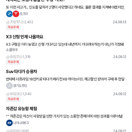
또 이런 사고가... 인도를 덮쳐서 2명이 사망했다고 하네요. 물론 결과를 지켜봐야겠지만,
급발진 주장 사고들을 보면 하나같이 고령운전자인건 참 애석하네요. 65세 이상부턴 매
초크미
년 적성검사를 하던지
7
17
2,402
24.09.13
자유주제
X3 신형 언제 나올까요
X3 구형은 이미 늦었고 신형 기다리고 있는데 내년까지 기다려야 하는거 아닌가 걱정돼
쇼콜라데
서요 ㅠㅠ
0
7
1,319
24.09.12
자유주제
Suv 타다가 승용차
싼타페 더프라임 18만키로 타다가 페리전 K8 하이브리드 재고할인 받아서 구매 후 한달
좀 넘게 타고 있습니다. 한달밖에 안됐지만 벌써 다음차는 무보건 suv 사야겠다는 생각을
경기도주민
하고있습니다...
0
3
1,040
24.09.12
자유주제
자존감 유능함 체험
“” 자존감은 자신이 사랑받을 만한 가치가 있는 소중한 존재이며 어떤 성과를 이루어낼
만한 유능한 사람이라고 믿는 마음이다.. 나를 사랑하고 싶다면 작은 약속을 반복해서 지
나리나라63
켜보자.. “”
0
0
692
24.09.12