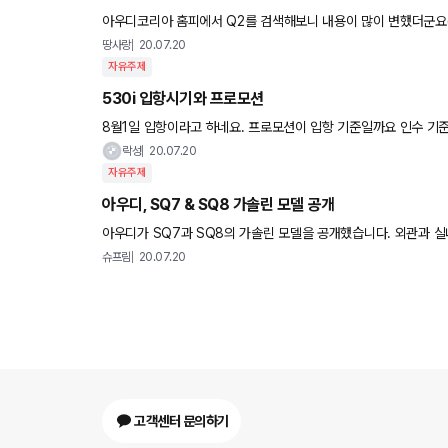
아우디코리아 홈피에서 Q2를 검색해보니 내용이 많이 변했더군요(
니다 풀옵션으로 들어오면 좋을 듯 한데 아코 그렇게 호락호락하
땅사랑
20.07.20
자유주제
530i 입항시기와 프로모션
8월1일 입항이라고 하네요. 프로모션이 입항 기
락성
20.07.20
자유주제
아우디, SQ7 & SQ8 가솔린 모델 공개
아우디가 SQ7과 SQ8의 가솔린 모델을 공개했습니다. 외관과 실내
트레인만 가솔린으로 바뀌었을 뿐 입니다. 사진은 넷카
슈프림
20.07.20
고객센터 문의하기