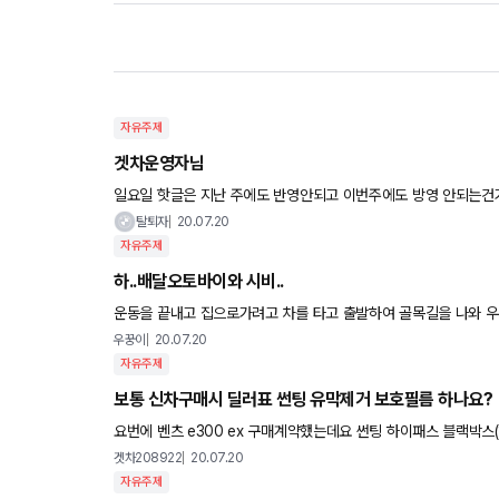
자유주제
겟차운영자님
일요일 핫글은 지난 주에도 반영안되고 이번주에도 방영 안되는건
탈퇴자
20.07.20
자유주제
하..배달오토바이와 시비..
운동을 끝내고 집으로가려고 차를 타고 출발하여 골목길을 나와 우
어서 차량이 없는걸 확인하고 두번째 차선으로 진입합니다. 진입하
우꿍이
20.07.20
자유주제
보통 신차구매시 딜러표 썬팅 유막제거 보호필름 하나요?
요번에 벤츠 e300 ex 구매계약했는데요 썬팅 하이패스 블랙박스(하이패스 블뱍은 원래있는거같은데...) 유막코팅 (70만상당?) 생활
보호필름 이라는데 썬팅은 브이쿨 pdi 라는데 차라리
겟차208922
20.07.20
자유주제