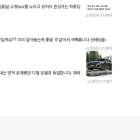
충실) 소형suv를 노리고 있어서 관심가는 차종입
지는 않겠죠
0
4
1,455
준일까요 인수 기준일까요?? 미리 알아놓는게 좋을 것 같아서 여쭤봅니다 선배임들~
2
5
1,365
는 먼저 공개됐던 디젤 모델과 동일합니다. 파워
쇼에서 퍼왔습니다.
0
1
1,147