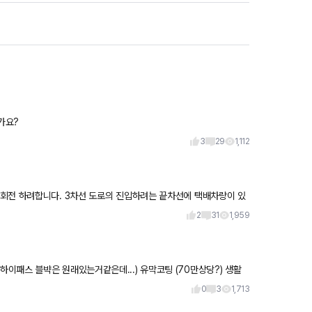
가요?
3
29
1,112
회전 하려합니다. 3차선 도로의 진입하려는 끝차선에 택배차량이 있
는 순간
2
31
1,959
0
3
1,713