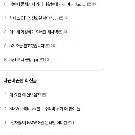
아반떼 풀체인지 가격 나왔는데 진짜 비싸네요 ㅎㅎ
6
33
하데스 911 엔진오일 이야기. . .
7
17
어느새 가성비가 되버린 해치백
8
13
ix3 오늘 출고했습니다!
9
20
byd 오너 근황. jpg
10
10
따끈따끈한 최신글
애 요즘 왜 안보임??
1
BMW 수리비 vs 볼보 수리비 누가 더 많이 들까요 ㅎ
2
[신차출시] BMW 8월 온라인 에디션
3
1