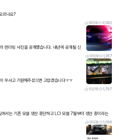
 오르나요?
0
9
3,062
 사진을 공개했습니다. 내년에 공개될 신
만큼 현재 쌍용차
0
9
1,267
 도착 확인했고 작업 후 수요일에 제게 옵니다. 많은 분들이 무사고 기원해주셨으면 고맙겠습니다ㅜㅜ
1
15
1,797
일에서는 기존 모델 생산 중단하고 LCI 모델 7월부터 생산 중이라는
0
8
1,096