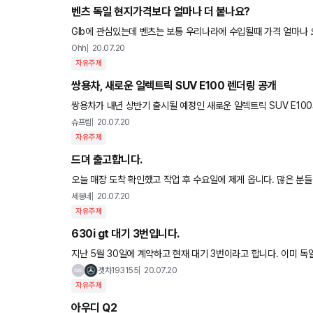
벤츠 독일 현지가격보다 얼마나 더 붙나요?
Glb에 관심있는데 벤츠는 보통 우리나라에 수입될때 가격 얼마나
Ohh
20.07.20
자유주제
쌍용차, 새로운 일렉트릭 SUV E100 렌더링 공개
쌍용차가 내년 상반기 출시될 예정인 새로운 일렉트릭 SUV E100의 렌더링
차를 2020년 여름에 공개하는 것은 상당히 이례적인 일인데, 그
슈프림
20.07.20
자유주제
드뎌 출고합니다.
오늘 매장
세봉네
20.07.20
자유주제
630i gt 대기 3번입니다.
지난 5월 30일에 계약하고 현재 대기 3번이라고 합니다. 이미 독
데... 남은 재고로 630i 받을 수 있을까요? 다른 차로
겟차193155
20.07.20
자유주제
아우디 Q2