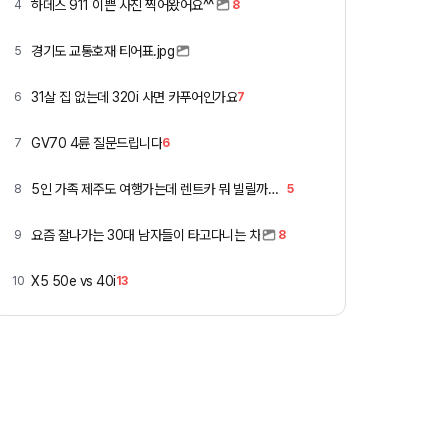
하데스 911 이쁜 사진 찍어왔어요^^
4
8
경기도 교통호재 티어표.jpg
5
31살 집 없는데 320i 사면 카푸어인가요
6
7
GV70 4륜 질문드립니다
7
6
5인 가족 제주도 여행가는데 렌트카 뭐 빌릴까요 ㅎ
8
5
요즘 잘나가는 30대 남자들이 타고다니는 차
9
8
X5 50e vs 40i
10
13