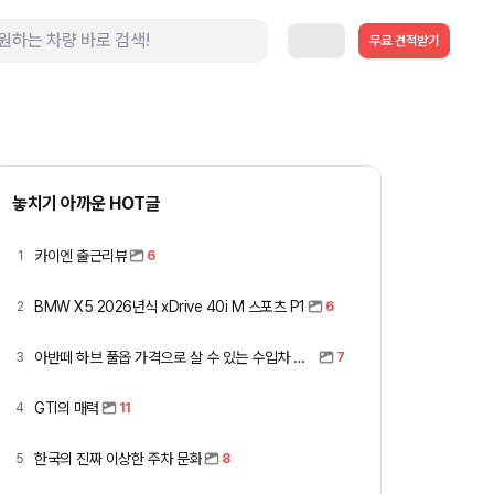
무료 견적받기
놓치기 아까운 HOT글
카이엔 출근리뷰
1
6
BMW X5 2026년식 xDrive 40i M 스포츠 P1
2
6
아반떼 하브 풀옵 가격으로 살 수 있는 수입차 모아봤습니다 (중고 포함)
3
7
GTI의 매력
4
11
한국의 진짜 이상한 주차 문화
5
8