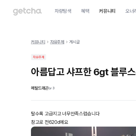
차량탐색
혜택
커뮤니티
오너
커뮤니티
자유주제
게시글
자유주제
아름답고 샤프한 6gt 블루
메탈드래곤
Lv
3
탈수록 고급지고 너무만족스럽습니다
참고로 전620d에요