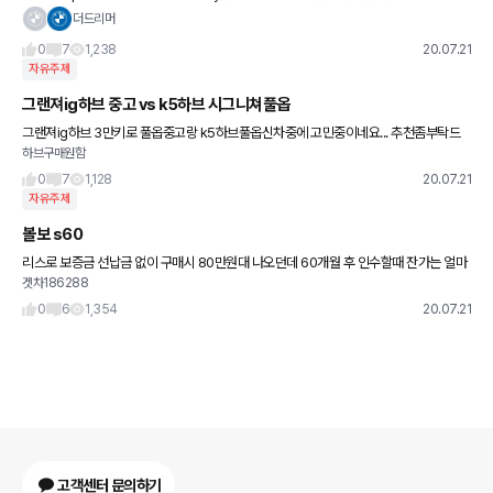
sp카본블랙을 계획대로 출고하게 되었습니다. (짝짝짝) 7월 말 출고 예정인데요, 고수분
더드리머
들에게
0
7
1,238
20.07.21
자유주제
그랜져ig하브 중고 vs k5하브 시그니쳐풀옵
그랜져ig하브 3만키로 풀옵중고랑 k5하브풀옵신차중에 고민중이네요... 추천좀부탁드
하브구매원함
려요. 승차감은 그랜져겠지요?
0
7
1,128
20.07.21
자유주제
볼보 s60
리스로 보증금 선납금 없이 구매시 80만원대 나오던데 60개월 후 인수할때 잔가는 얼마
겟차186288
정도 나올까요
0
6
1,354
20.07.21
고객센터 문의하기