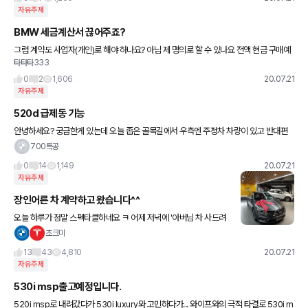
자유주제
BMW 세금계산서 끊어주죠?
그럼 계약도 사업자(개인)로 해야 하나요? 아님 제 명의로 할 수 있나요 전액 현금 구매예
타타타333
요
0
2
1,606
20.07.21
자유주제
520d 급제동 기능
안녕하세요? 궁금한게 있는데 오늘 좁은 골목길에서 우측엔 주정차 차량이 있고 반대편
쪽에서 차가 2대가 오는데 서로 양보 안하고 지나갈수 있는상황에서 천천히 가는데 갑자
700특공
기 계기판 중앙에 빨간색으로
0
14
1,149
20.07.21
자유주제
장인어른 차 계약하고 왔습니다^^
오늘 하루가 정말 스펙타클하네요 ㅋ 어제 저녁에 '아버님 차 사드려
야겠다' 이야기를 시작해서 카톡보내놓고, 아침에 장인장모님하고 이
초크미
야기 나누고, 장애인혜택을 위해 2000cc이하로 알아봤네요. 그
13
43
4,810
20.07.21
자유주제
530i msp출고예정입니다.
520i msp로 내려갔다가 530i luxury와 고민하다가... 와이프와의 극적 타결로 530i m