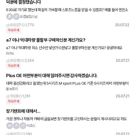
덕분에 결정했습니다
630i로 가기로 했는데 확실히 가속할때 스포츠느낌을 받을 수 있겠죠? 예를 들어 엔진소
리라던지 (부아아아앙 같은 ㅋㅋ) 요새 엔진소리 듣는 재미가 들려서.. 그리고 많은 분들이
오겹살집스님
혼자타는데 6gt를
0
27
1,770
20.07.22
자유주제
a7 이나 억대차량 풀할부 구매하신분 계신가요?
a7 이나 억대차량 최소 선수만 넣던가 0원넣고 풀할부하신분 계신가요? 궁굼하네요
richu
0
10
2,244
20.07.21
자유주제
Plus OE 어떤부분이 대해 알려주시면 감사하겠습니다.
대략 옵션강화라고 들었는데 5시리즈 M sport PLus OE 기존 5시리즈에서 어떤부분이
올뉴프리
옵션강화가 되었ㅡ자세하게 알려주시면 감사하겠습니다. 또한 5시리즈 520i를 보게되
면 Plus OE가 안
1
9
1,261
20.07.21
자유주제
장기렌트에 대해서...
가끔 겟차나 자동차 카페에 글을보면 장기렌트를 고민하시는 분들이 계시더라고요 저도
예전에 장기렌트를 고민 많이했었지만 진행하진않았고 주위분들도 대부분 장기렌트를
이코스
고려하면 말리는 편입니다. 장기렌트
6
7
1,260
20.07.21