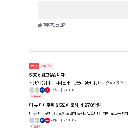
0
0
답글 달기
HOT
자유주제
530e 갖고싶습니다.
사진은 i5입니다. 하이브리드 맛보니 일반 내연기관은 아쉬운점이 많네요. 그런면에서 530e가 참 매력적으로 보여
요. 기변병 쿨타임 돌아서 하루하루 힘이듭니다...
으랏치아
24.10.09
자유주제
더 뉴 미니쿠퍼 S 5도어 출시, 4,970만원
더 뉴 미니쿠퍼 S 5도어 모델이 출시되었습니다. 이번 모델은 페이
주요 옵션으로는 헤드업 디스플레이, 서라운드 뷰, 드라이빙 어시
으랏치아
24.10.09
자유주제