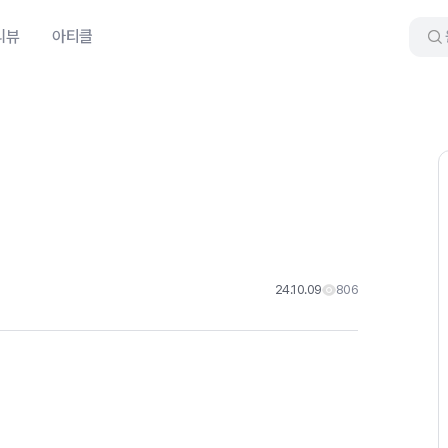
리뷰
아티클
24.10.09
806