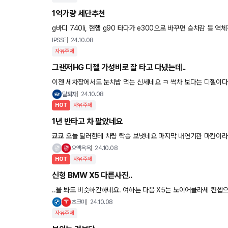
1억가량 세단추천
g바디 740li, 현행 g90 타다가 e300으로 바꾸면 승차감 등
니다. 아버지가 타실건데 이제 비머는 젊은 느낌이라 싫다
IPSSF
24.10.08
자유주제
그랜저HG 디젤 가성비로 잘 타고 다녔는데..
이젠 세차장에서도 눈치밥 먹는 신세네요 ㅋ 썩차 보다는 디젤이다
타면서 좋은 추억도 많은데 이제는 지나가는 학생들마저 지나가면
탈퇴자
24.10.08
HOT
자유주제
1년 반타고 차 팔았네요
쿄쿄 오늘 딜러한테 차량 탁송 보냇네요 마지막 내연기관 마칸이
관이 어쨋네 저쨋네 의미없네요 ㅋ 저는 낮은차 체질인가 봅니다 
으엑윽윽
24.10.08
HOT
자유주제
신형 BMW X5 다른사진..
..을 봐도 비슷하긴하네요. 여하튼 다음 X5는 노이어클라세 컨셉
려나요?ㅎㅎ
초크미
24.10.08
자유주제