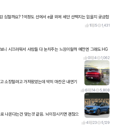
 역체감 심할까요? 1억정도 선에서 e클 외에 세단 선택지는 없을지 궁금합
1
5
1,431
보니 시끄러워서 사람들 다 눈치주는 느낌이랄까 예전엔 그래도 HG
서 개썩차
0
4
1,062
라고 소장할려고 가져왔었는데 딱히 마칸은 내연기
1년반동안 차에 돈도 많이쓰
6
14
5,808
으로 나온다는건 맞는것 같음. 뇌이징시키면 괜찮으
4
23
5,129