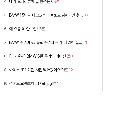
내가 오너리뷰에 글 안쓰는 이유
4
1
BMW 15년째 타고있는데 볼보로 넘어가면 후회할까요 ?
5
6
애 요즘 왜 안보임??
6
BMW 수리비 vs 볼보 수리비 누가 더 많이 들까요 ㅎ
7
1
[신차출시] BMW 8월 온라인 에디션
8
1
하데스 911 이쁜 사진 찍어왔어요^^
9
10
경기도 교통호재 티어표.jpg
10
1