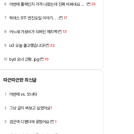
아반떼 풀체인지 가격 나왔는데 진짜 비싸네요 ㅎㅎ
6
33
하데스 911 엔진오일 이야기. . .
7
17
어느새 가성비가 되버린 해치백
8
13
ix3 오늘 출고했습니다!
9
22
byd 오너 근황. jpg
10
10
따끈따끈한 최신글
아반떼 vs. 쏘나타
1
그냥 글이 써보고 싶었어요
2
1
검은색 디펜더에 꽂혔어요
3
1