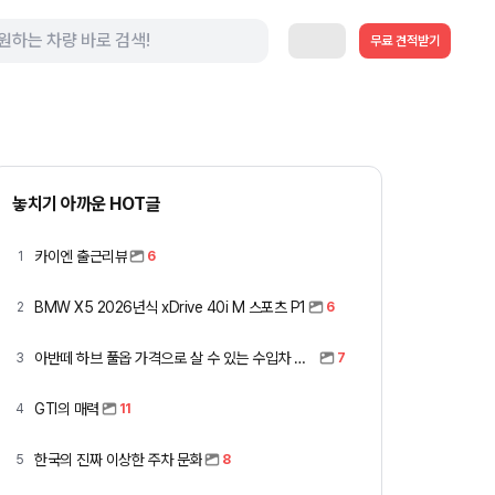
무료 견적받기
놓치기 아까운 HOT글
카이엔 출근리뷰
1
6
BMW X5 2026년식 xDrive 40i M 스포츠 P1
2
6
아반떼 하브 풀옵 가격으로 살 수 있는 수입차 모아봤습니다 (중고 포함)
3
7
GTI의 매력
4
11
한국의 진짜 이상한 주차 문화
5
8