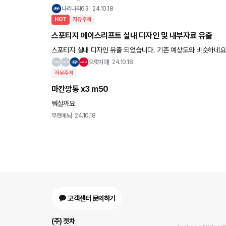
나리나라63
24.10.18
HOT
자유주제
스포티지 페이스리프트 실내 디자인 및 내부자료 유출
스포티지 실내 디자인 유출 되었습니다. 기존 예상도와 비슷하네요. 내부 자료 또한 유출되었는데, 예상대로 10월 말
티저 공개 후 11월 초 출시 예정입니다. 자세한 내용은
으랏치아
24.10.18
자유주제
마칸깡통 x3 m50
뭐살까요
무현매노
24.10.18
고객센터 문의하기
(주) 겟차