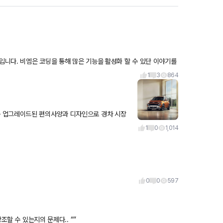
1
3
864
 스마트 크루즈
1
0
1,014
0
0
597
조할 수 있는지의 문제다.. “”