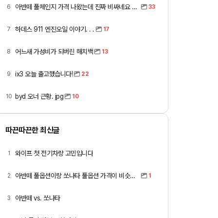
아반떼 풀체인지 가격 나왔는데 진짜 비싸네요 ㅎㅎ
6
33
하데스 911 엔진오일 이야기. . .
7
17
어느새 가성비가 되버린 해치백
8
13
ix3 오늘 출고했습니다!
9
22
byd 오너 근황. jpg
10
10
따끈따끈한 최신글
와이프 첫 전기차량 고민입니다
1
아반떼 풀옵션이랑 쏘나타 풀옵션 가격이 비슷하네요
2
1
아반떼 vs. 쏘나타
3