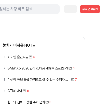
무료 견적받기
놓치기 아까운 HOT글
카이엔 출근리뷰
1
6
BMW X5 2026년식 xDrive 40i M 스포츠 P1
2
6
아반떼 하브 풀옵 가격으로 살 수 있는 수입차 모아봤습니다 (중고 포함)
3
7
GTI의 매력
4
11
한국의 진짜 이상한 주차 문화
5
8