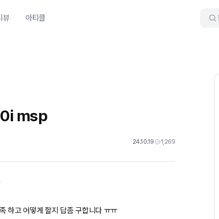
리뷰
아티클
0i msp
24.10.19
1,269
ㅠ
족 하고 어떻게 할지 답좀 구합니다 ㅠㅠ