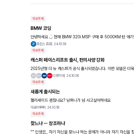
자유주제
BMW 코딩
안녕하세요 ◡̈ 현재 BMW 320i MSP 구매 후 5000KM 탄 애기입니다. 비엠은 코딩을 통해 많은 기능을 활성화 할 수 있단 이야기를
들었는데 .. 아는 게 없어 이렇게 글 써봅
프린스 쥬쥬
24.10.18
자유주제
캐스퍼 페이스리프트 출시, 편의사양 강화
2025년형 더 뉴 캐스퍼가 공식 출시되었습니다. 이번 모델은 더욱 업그레이드된 편의사양과 디자인으로 경차 시장
의 주목을 받고 있습니다. 10.25인치 내비게이션, 오토홀드,
으랏치아
24.10.18
자유주제
새롭게 출시되는
펠리세이드 괜찮나요? 남펴니가 넘 사고싶어하네요
아로미투투
24.10.18
자유주제
찾느냐 ㅡ 창조하냐
“” 인생은,, 자기 자신을 찾느냐 하는 문제가 아니라 자기 자신을 창