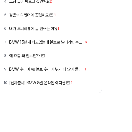
그냥 글이 써보고 싶었어요
4
2
검은색 디펜더에 꽂혔어요
5
1
내가 오너리뷰에 글 안쓰는 이유
6
1
BMW 15년째 타고있는데 볼보로 넘어가면 후회할까요 ?
7
6
애 요즘 왜 안보임??
8
BMW 수리비 vs 볼보 수리비 누가 더 많이 들까요 ㅎ
9
1
[신차출시] BMW 8월 온라인 에디션
10
1