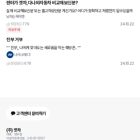
렌터가 겟차,다나와자동차 비교해보신분?
실제 비교해보신분 또는 출고하셨던분 계신가요? 어디가 정확하고 저렴한지 알수있을까
남자는체어맨
요?
1
1
779
24.10.22
자유주제
진부 거부
“” 진부,, 나에게 찾아오는 새로움을 막는 훼방꾼.. “”
나리나라63
0
0
678
24.10.22
고객센터 문의하기
(주) 겟차
대표 : 정유철
사업자등록번호 : 243-87-00137