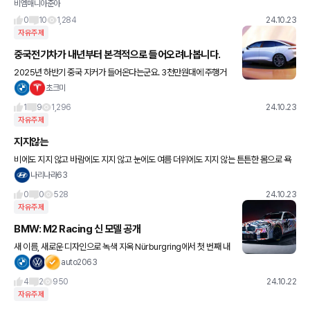
비엠매니아준아
니다. 밑에 어떤분글에 헤이딜러 매입가보다 개인거래로 훨씬더받으셧다고 들어서 비슷
한 사례가 있으신분들 있으
0
10
1,284
24.10.23
자유주제
중국전기차가 내년부터 본격적으로 들어오려나봅니다.
2025년 하반기 중국 지커가 들어온다는군요. 3천만원대에 주행거
리가 688km.. 물론 나와봐야알겠지만, 현재 중국전기차 경쟁력이
초크미
많이 올라온 상태라서, 현기차도 정신 바짝 차려야할듯싶어요. 갠적
1
9
1,296
24.10.23
자유주제
지지않는
비에도 지지 않고 바람에도 지지 않고 눈에도 여름 더위에도 지지 않는 튼튼한 몸으로 욕
심은 없이 결코 화내지 않으며 늘 조용히 웃고 하루에 현미 네 홉과 된장과 채소를 조금 먹
나리나라63
고 모든 일에 자기 잇
0
0
528
24.10.23
자유주제
BMW: M2 Racing 신 모델 공개
새 이름, 새로운 디자인으로 녹색 지옥 Nürburgring에서 첫 번째 내
구성 테스트 중인 BMW M 모터스포츠의 새로운 엔트리급 차량이
auto2063
이번 주말에 등장했습니다. BMW M2 레이싱은 호켄하
4
2
950
24.10.22
자유주제