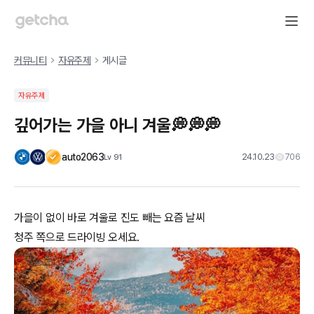
커뮤니티
자유주제
게시글
자유주제
깊어가는 가을 아니 겨울💭💭💭
auto2063
24.10.23
706
Lv
91
가을이 없이 바로 겨울로 진도 빼는 요즘 날씨
청주 쪽으로 드라이빙 오세요.