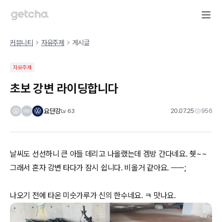
커뮤니티
자유주제
게시글
자유주제
초보 강변 라이딩합니다
요단강
20.07.25
956
Lv
63
날씨도 선선하니 큰 아들 데리고 나올랬는데 겜방 간다네요. 췟~~
그래서 혼자 강변 타다가 잠시 쉽니다. 비올거 같아요. ㅡㅡ;
나오기 전에 타온 미숫가루가 신의 한수네요. ㅋ 맛나요.