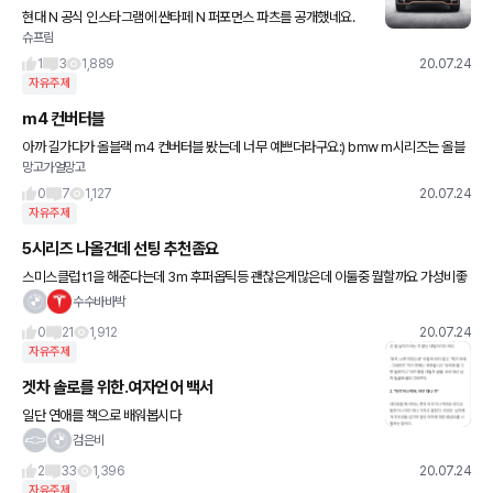
현대 N 공식 인스타그램에 싼타페 N 퍼포먼스 파츠를 공개했네요.
슈프림
휠 빼고는 마음에 듭니다. 제 개인적으로는요. 사진은 현대 N 공식 인
스타그램에서 퍼왔습니다.
1
3
1,889
20.07.24
자유주제
m4 컨버터블
아까 길가다가 올블랙 m4 컨버터블 봤는데 너무 예쁘더라구요:) bmw m시리즈는 올블
망고가얼망고
랙이 제일 멋진듯 합니다...
0
7
1,127
20.07.24
자유주제
5시리즈 나올건데 선팅 추천좀요
스미스클럽 t1을 해준다는데 3m 후퍼옵틱등 괜찮은게많은데 이둘중 뭘할까요 가성비좋
고 괜찮은거 추천해주세요 종류랑요!!
수수바바박
0
21
1,912
20.07.24
자유주제
겟차 솔로를 위한.여자언어 백서
일단 연애를 책으로 배워봅시다
검은비
2
33
1,396
20.07.24
자유주제