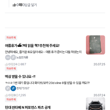
0
0
답글 달기
자유주제
여름휴가⛴?때 읽을 책?추천해 주세요!
안녕하세요, 즐거운 토요일이네요~ 여름 휴가 준비는 다들 하셨는지
요? 책 즐겨 읽거나, 좋아하시는 분들도 있을 듯하여, 여름 휴가 때 읽
노원조자룡
을 책 추천 받습니다. 종류나 주제는 무제한이구요,
0
24
887
20.07.25
자유주제
엑삼 받을 수 있나요~!!
ㅋㅇㄹ 1번 대기 중입니다 화이트/모카 20d xline 8월 받을 수 있을 까요??
겟차75197
0
8
1,295
20.07.24
자유주제
현대 싼타페 N 퍼포먼스 파츠 공개