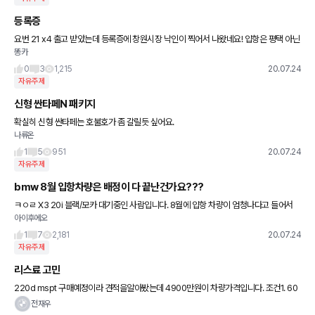
등록증
요번 21 x4 출고 받았는데 등록증에 창원시장 낙인이 찍어서 나왔네요! 입항은 평택 아닌
똥카
가요?
0
3
1,215
20.07.24
자유주제
신형 싼타페N 패키지
확실히 신형 싼타페는 호불호가 좀 갈릴듯 싶어요.
나류온
1
5
951
20.07.24
자유주제
bmw 8월 입항차량은 배정이 다 끝난건가요???
ㅋㅇㄹ X3 20i 블랙/모카 대기중인 사람입니다. 8월에 입항 차량이 엄청나다고 들어서
아이후에오
큰 기대를 하고 있었습니다. 소식을 기다리고 있었는데... 며칠 전 8월 배정 후 대기 13번
에서 9번으로
1
7
2,181
20.07.24
자유주제
리스료 고민
220d mspt 구매예정이라 견적을알아봤는데 4900만원이 차량가격입니다. 조건1. 60
0만원할인 잔존가치42퍼 보증금0원 60개월 월리스료 약 60만원 타사캐피탈 조건2. 4
전재우