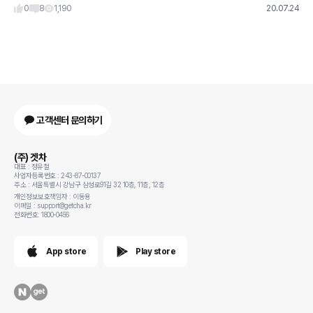
80만원 할인
0
8
1,190
20.07.24
고객센터 문의하기
(주) 겟차
대표 : 정유철
사업자등록번호 : 243-87-00137
주소 : 서울특별시 강남구 삼성로91길 32 10층, 11층, 12층
개인정보보호책임자 : 이동용
이메일 : support@getcha.kr
전화번호: 1800-0456
App store
Play store