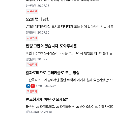
양산짐승
20.07.25
자유주제
520i 범퍼 긁힘
7개월 애지중지 잘 모시고 다니다가 오늘 산에 갔다가 버벅 .. 서 있을 때는 몰랐는데 뭘 주으러 밑에 보니 앞 범퍼 밑
에 저렇게 왕창 긁혔네요 ㅜ 아무것도 몰라 여기에 글 남겨 봅니다
설빙오빠
20.07.25
자유주제
썬팅 고민이 있습니다. 도와주세용
이번에 bmw 5시리즈가 나와용 ^^;; 그래서 틴팅을 해야하는데 딜러분께서 해주시는 선팅에 아래 가격을 추가하면 시공이 가능하다고
하는데 어떤게 좋을까요?? 농도는 국민룰이 35, 15가 맞을
중원왕자
20.07.25
자유주제
알파로메오로 몬테카를로 도는 영상
그란투리스모 게임에서만 돌던 트랙이 여기에 실제 있는거였군요 ㅋㅋ 겁나 멋진동
소!! 모나코~~가보고 싶어졌어요. 빨리 코로나 끝나야하는데 ㅠ.ㅠ
초크미
20.07.25
자유주제
연료첨가제 어떤 것 쓰세요?
불스원 vs 파워드레그 vs 파워플러스 vs 바이오라이노 디젤차 이다 보니 유지관리에 제 관심이 집중되어 있습니다.
외제첨가제도 요즘 종류가 많더
탈퇴자
20.07.25