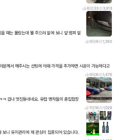
6
33
3,913
. 어떻게
0
9
1,350
0
6
1,476
네네요. 유럽 명차들의 총집합장
1
14
1,029
라고요.검아웃 좋은가요? 얼마나 자주 넣어야 할