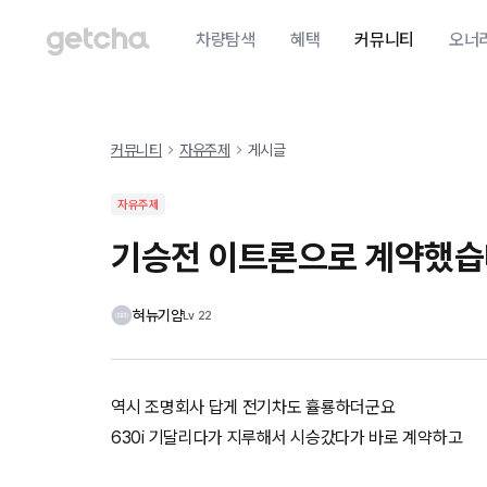
차량탐색
혜택
커뮤니티
오너
커뮤니티
자유주제
게시글
자유주제
기승전 이트론으로 계약했
혀뉴기얌
Lv
22
역시 조명회사 답게 전기차도 휼룡하더군요
630i 기달리다가 지루해서 시승갔다가 바로 계약하고