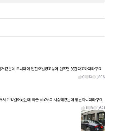
..많이타도
0
10
1,806
서 계약걸어놨는데 최근 cla250 시승해봤는데 장난아니더라구요..
보고
1
8
1,641