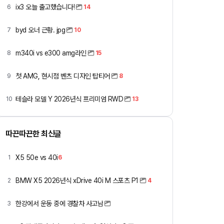
ix3 오늘 출고했습니다!
6
14
byd 오너 근황. jpg
7
10
m340i vs e300 amg라인
8
15
첫 AMG, 현시점 벤츠 디자인 탑티어
9
8
테슬라 모델 Y 2026년식 프리미엄 RWD
10
13
따끈따끈한 최신글
X5 50e vs 40i
1
6
BMW X5 2026년식 xDrive 40i M 스포츠 P1
2
4
한강에서 운동 중에 경찰차 사고남
3