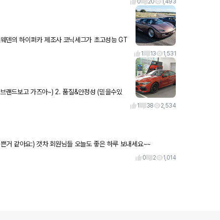
0
20
1,493
도어와
1
13
1,531
 디자인 (인테리
1
38
2,534
니다!!~ 갠적으로 실물이 더 예쁜거 같아요:) 갯차 회원님들 오늘도 좋은 하루 보내세요~~
0
2
1,014