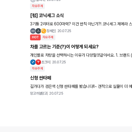
자유주제
[펌] 코닉세그 소식
3기통 2리터로 600마력? 이건 반칙 아닌가?! 코닉세그 제메라 스웨덴의 하이퍼카 제조사 코닉세그가 초고성능 GT
‘제메라(Gemera)’를 공개했어요. 제메라는 양쪽 시저(scissor)
장세진
20.07.25
HOT
자유주제
차를 고르는 기준(?)이 어떻게 되세요?
개인별로 차량을 선택하시는 이유가 다양할것같아서요. 1. 브랜드 (브랜드보고 가즈아~) 2. 품질&안정성 (믿을수있
는 품질인가? 엔진부터 가죽마감까지 자잘한 품질에대한 신뢰) 3.
초크미
20.07.25
자유주제
신형 싼타페
길가다가 검은색 신형 싼타페를 봤습
망고가얼망고
20.07.25