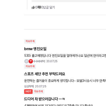
0
0
답글 달기
자유주제
bmw 엔진오일
530i 출고예정입니다 엔진오일을 얼마에가나요 일년에 만이라고한거같은데 모니터에 엔진오일경고등이 안뜨면 못간다고하더라구요
사설에서 갈면 얼마정도나오나요 제가 일년에 만을 못탈거같은데..
수수바바박
20.07.25
자유주제
스포츠 세단 추천 부탁드려요
운전하는 즐거움이 중요하게 생각합니다~ 모델3시승시 너무 만족해
그래서 그동안 너무 테슬라만 생각했나 하고 다른 차들도 시승해
심심하하
20.07.25
HOT
자유주제
드디어 차 받으러갑니다 ㅡㅋ
4개월만에 비엠 기다리다 아우디A7즉출 갑니다 좋네요