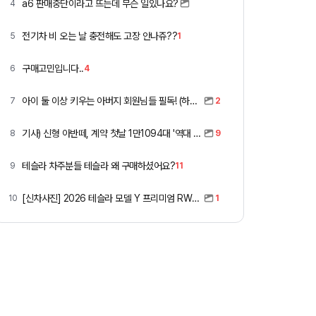
a6 판매중단이라고 뜨는데 무슨 일있나요?
4
전기차 비 오는 날 충전해도 고장 안나쥬??
5
1
구매고민입니다..
6
4
아이 둘 이상 키우는 아버지 회원님들 필독! (하이패스 할인)
7
2
기사) 신형 아반떼, 계약 첫날 1만1094대 '역대 최고'
8
9
테슬라 차주분들 테슬라 왜 구매하셨어요?
9
11
[신차사진] 2026 테슬라 모델 Y 프리미엄 RWD (펄 화이트 + 블랙시트)
10
1