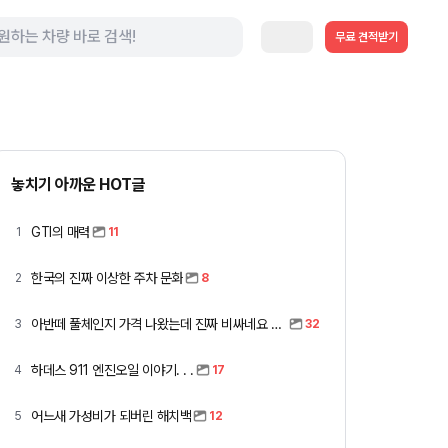
무료 견적받기
놓치기 아까운 HOT글
GTI의 매력
1
11
한국의 진짜 이상한 주차 문화
2
8
아반떼 풀체인지 가격 나왔는데 진짜 비싸네요 ㅎㅎ
3
32
하데스 911 엔진오일 이야기. . .
4
17
어느새 가성비가 되버린 해치백
5
12