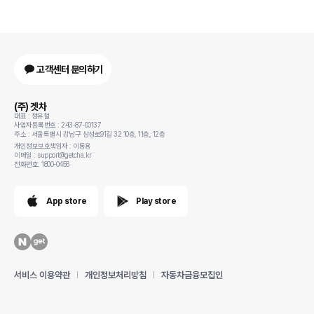
고객센터 문의하기
(주) 겟차
대표 : 정유철
사업자등록번호 : 243-87-00137
주소 : 서울특별시 강남구 삼성로91길 32 10층, 11층, 12층
개인정보보호책임자 : 이동용
이메일 : support@getcha.kr
전화번호: 1800-0456
App store
Play store
서비스 이용약관
개인정보처리방침
자동차금융모집인