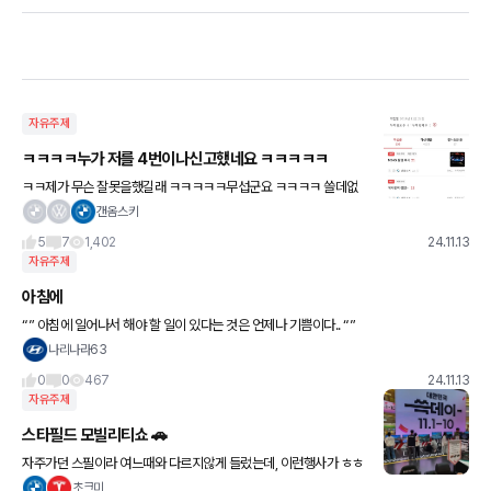
자유주제
ㅋㅋㅋㅋ누가 저를 4번이나신고했네요 ㅋㅋㅋㅋㅋ
ㅋㅋ제가 무슨 잘못을했길래 ㅋㅋㅋㅋㅋ무섭군요 ㅋㅋㅋㅋ 쓸데없
는말 올리거나 밑도끝도없이 추천해달라는 글까는말해서 그분들이
갠옴스키
신고하나요 ㅋㅋㅋ ㅋㅋㅋㅋ
5
7
1,402
24.11.13
자유주제
아침에
“” 아침에 일어나서 해야 할 일이 있다는 것은 언제나 기쁨이다.. “”
나리나라63
0
0
467
24.11.13
자유주제
스타필드 모빌리티쇼 🚗
자주가던 스필이라 여느때와 다르지않게 들렀는데, 이런행사가 ㅎㅎ
이미 끝났지만, 다양한 차종들 구경할수있어서 눈호강했네요~ 이런
초크미