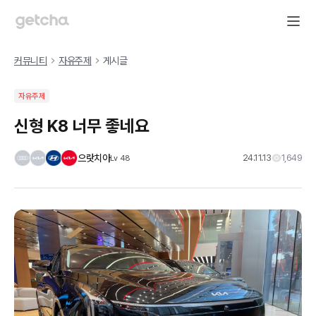
커뮤니티
자유주제
게시글
자유주제
신형 K8 너무 좋네요
으랏치아
24.11.13
1,649
Lv
48