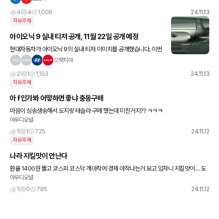
행사 자주하는 스타필드 참 좋음.
4
4
1,009
24.11.13
자유주제
아이오닉 9 실내 티저 공개, 11월 22일 공개 예정
현대자동차가 아이오닉 9의 실내 티저 이미지를 공개했습니다. 이번
공개에서는 아늑한 라운지형 실내 디자인과 함께 대시보드, 도어 핸
으랏치아
들, 버튼 디자인 등 세련된 디테일이 돋보이는 요소들이 공개되었습
2
1
1,103
24.11.13
자유주제
아 f인가봐 어떻하면 좋냐 충동구매
마음이 싱송생송해서 도지랑 테슬라 구매 했는데 미친거지?? ㅋㅋㅋ
아우디오널
1
1
725
24.11.12
자유주제
나라 지킬맛이 안난다
환율 1400원 뚫고 코스피 코스닥 개아작에 경제 아작나는거 보고 있자니 지킬맛이… 도
아우디오널
지나 살껄
1
0
785
24.11.12