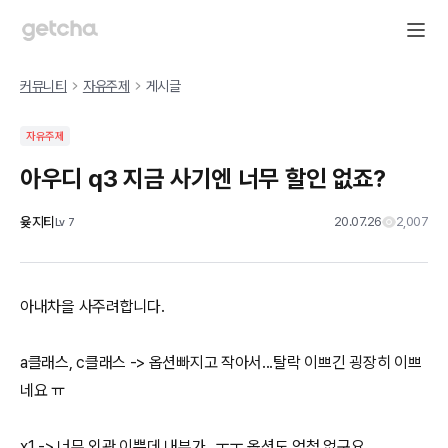
커뮤니티
자유주제
게시글
자유주제
아우디 q3 지금 사기엔 너무 할인 없죠?
윶지티
20.07.26
2,007
Lv
7
아내차을 사주려합니다.
a클래스, c클래스 -> 옵션빠지고 작아서...탈락 이쁘긴 굉장히 이쁘
네요 ㅠ
x1 -> 너무 외관 이쁜데 내부가...ㅜㅜ 옵션도 엄청 없구요