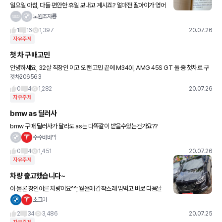
일요일 아침, 다들 편안한 휴일 보내고 계시죠? 얼마전 딸아이가 영어
스피치를 앞두고 있었죠. 그래서, 제가 일부러 거실 앞에 섰습니다. 잠
노원조자룡
깐 시범(?)을 보이며, '아빠가, 뭔가 잘하려면
1
16
1,397
20.07.26
자유주제
첫 차 구매고민
안녕하세요, 32살 직장인 이고 오랜 고민 끝에 M340i, AMG 45S GT 둘 중 첫차로 구
겟차206563
매하려고 하는대 어떤 차가 나을지.. 선택이 너무 어렵습니다. 일단 두 차량 모두 시승부터
해보는게
0
4
1,282
20.07.26
자유주제
bmw as 딜러사
bmw 구매 딜러사가 달라도 as는 다똑같이 받을수있는건가요??
수수바바박
0
4
1,451
20.07.26
자유주제
차량 출고했습니다~
아 물론 장인어른 차량이요^^; 월욜에 갑작스래 맘먹고 바로 다음날
저녁 같이 가서 계약한지 3일만에 출고되고 서울로 탁송되서 틴팅,
초크미
유리막, 하고 오늘 받으셨네요. 진짜....수입차 대기 기다리던
2
34
3,486
20.07.25