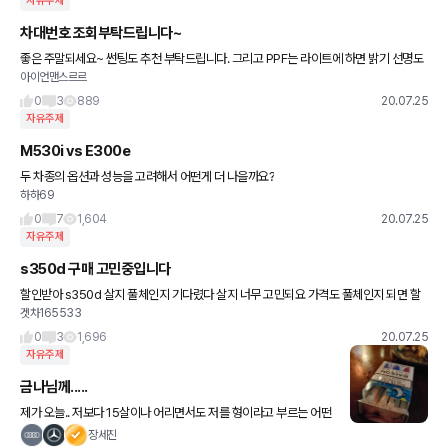
자유주제
차대번호 조회부탁드립니다~
좋은 주말되세요~ 썬팅도 추천 부탁드립니다. 그리고 PPF는 라이트에 하면 밝기 선명도
아이언맨스르르
에 지장 없을까요?
0
3
889
20.07.25
자유주제
M530i vs E300e
두 차종의 옵션과 성능을 고려해서 어떤게 더 나을까요?
하하69
0
7
1,604
20.07.25
자유주제
s350d 구매 고민중입니다
할인받아 s350d 살지 풀체인지 기다렸다 살지 너무 고민되요 가격도 풀체인지 되면 할
겟차165533
인없고 가격인상까지 되니 사야되나 강하게 고민되네요
0
3
1,696
20.07.25
자유주제
금나님께.....
제가 오늘.. 저보다 15살이나 어리면서도 저를 형이라고 부르는 어떤
한 젊은이를 만나봤습니다.. 처음 만난 사람이지만 워낙 그 양반이 쓴
장세진