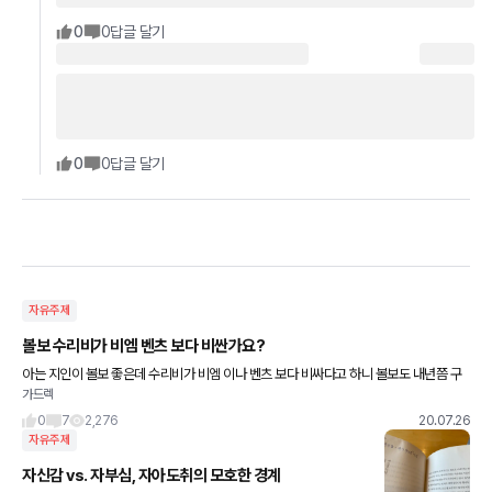
0
0
답글 달기
0
0
답글 달기
자유주제
볼보 수리비가 비엠 벤츠 보다 비싼가요?
아는 지인이 볼보 좋은데 수리비가 비엠 이나 벤츠 보다 비싸다고 하니 볼보도 내년쯤 구
가드렉
매 고민중 인데 수리비가 독삼사 보다 비싸다고 하니 조금 망설여 지네요
0
7
2,276
20.07.26
자유주제
자신감 vs. 자부심, 자아도취의 모호한 경계