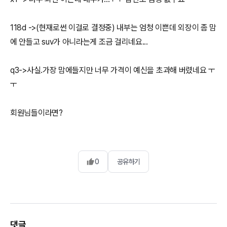
118d ->(현재로썬 이걸로 결정중) 내부는 엄청 이쁜데 외장이 좀 맘
에 안들고 suv가 아니라는게 조금 걸리네요...
q3->사실.가장 맘에들지만 너무 가격이 예신을 초과해 버렸네요 ㅜ
ㅜ
회원님들이라면?
0
공유하기
댓글