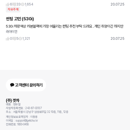
글을 많이 읽어서인지 낯선 것 전혀 없고 그냥 그 태어나
6
33
1,654
20.07.25
자유주제
썬팅 고민 (530i)
530i 차량색상 카본블랙에 가장 어울리는 썬팅 추천 부탁 드려요 . 개인 취향이긴 하지만
라아이언
선택의 폭이 너무 넓으니 어렵네요 ㅠㅠ
0
5
1,321
20.07.25
고객센터 문의하기
(주) 겟차
대표 : 정유철
사업자등록번호 : 243-87-00137
주소 : 서울특별시 강남구 삼성로91길 32 10층, 11층, 12층
개인정보보호책임자 : 이동용
이메일 : support@getcha.kr
전화번호: 1800-0456